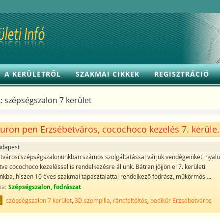
A KERÜLETRŐL
SZAKMAI CIKKEK
REGISZTRÁCIÓ
:
szépségszalon 7 kerület
uron pen Erzsébetváros, cocochoco kezelés 7. kerüle.
udapest
tvárosi szépségszalonunkban számos szolgáltatással várjuk vendégeinket, hyal
etve cocochoco kezeléssel is rendelkezésre állunk. Bátran jöjjön el 7. kerületi
nkba, hiszen 10 éves szakmai tapasztalattal rendelkező fodrász, műkörmös
...
ia:
Szépségszalon, fodrászat
k
szépségszalon 7 kerület
,
3D szempilla
,
ráncfeltöltés
,
pedikűr Erzsébetváros