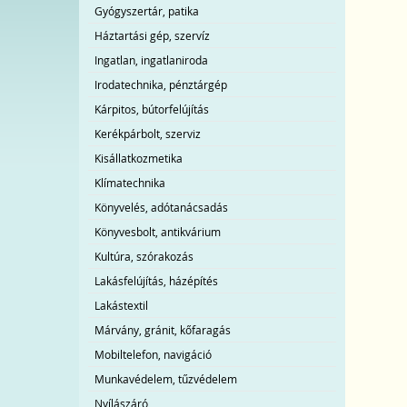
Gyógyszertár, patika
Háztartási gép, szervíz
Ingatlan, ingatlaniroda
Irodatechnika, pénztárgép
Kárpitos, bútorfelújítás
Kerékpárbolt, szerviz
Kisállatkozmetika
Klímatechnika
Könyvelés, adótanácsadás
Könyvesbolt, antikvárium
Kultúra, szórakozás
Lakásfelújítás, házépítés
Lakástextil
Márvány, gránit, kőfaragás
Mobiltelefon, navigáció
Munkavédelem, tűzvédelem
Nyílászáró