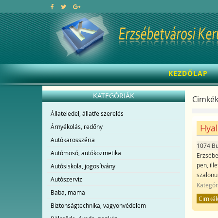
KEZDŐLAP
KATEGÓRIÁK
Cimkék
Állateledel, állatfelszerelés
Hyal
Árnyékolás, redőny
Autókarosszéria
1074 B
Autómosó, autókozmetika
Erzsébe
pen, ill
Autósiskola, jogosítvány
szalonu
Autószerviz
Kategór
Baba, mama
Cimké
Biztonságtechnika, vagyonvédelem