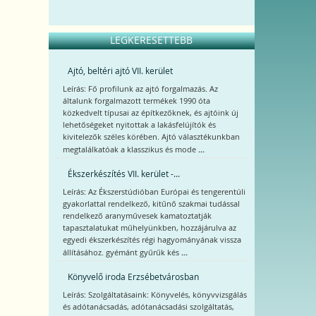
LEGKERESETTEBB
Ajtó, beltéri ajtó VII. kerület
Leírás: Fő profilunk az ajtó forgalmazás. Az
általunk forgalmazott termékek 1990 óta
közkedvelt típusai az építkezőknek, és ajtóink új
lehetőségeket nyitottak a lakásfelújítók és
kivitelezők széles körében. Ajtó választékunkban
...
megtalálkatóak a klasszikus és mode
Ékszerkészítés VII. kerület -...
Leírás: Az Ékszerstúdióban Európai és tengerentúli
gyakorlattal rendelkező, kitűnő szakmai tudással
rendelkező aranyművesek kamatoztatják
tapasztalatukat műhelyünkben, hozzájárulva az
egyedi ékszerkészítés régi hagyományának vissza
...
állításához. gyémánt gyűrűk kés
Könyvelő iroda Erzsébetvárosban
Leírás: Szolgáltatásaink: Könyvelés, könyvvizsgálás
és adótanácsadás, adótanácsadási szolgáltatás,