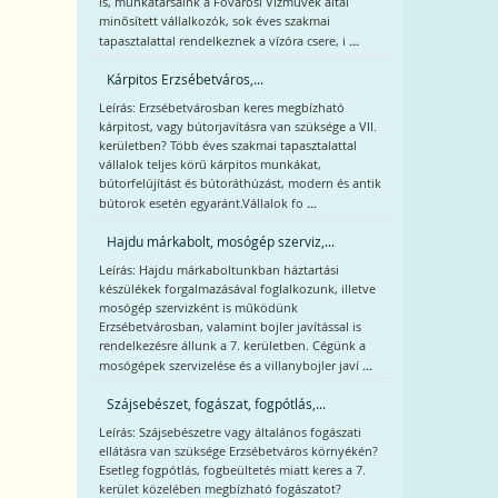
is, munkatársaink a Fővárosi Vízművek által
minősített vállalkozók, sok éves szakmai
...
tapasztalattal rendelkeznek a vízóra csere, i
Kárpitos Erzsébetváros,...
Leírás: Erzsébetvárosban keres megbízható
kárpitost, vagy bútorjavításra van szüksége a VII.
kerületben? Több éves szakmai tapasztalattal
vállalok teljes körű kárpitos munkákat,
bútorfelújítást és bútoráthúzást, modern és antik
...
bútorok esetén egyaránt.Vállalok fo
Hajdu márkabolt, mosógép szerviz,...
Leírás: Hajdu márkaboltunkban háztartási
készülékek forgalmazásával foglalkozunk, illetve
mosógép szervizként is működünk
Erzsébetvárosban, valamint bojler javítással is
rendelkezésre állunk a 7. kerületben. Cégünk a
...
mosógépek szervizelése és a villanybojler javí
Szájsebészet, fogászat, fogpótlás,...
Leírás: Szájsebészetre vagy általános fogászati
ellátásra van szüksége Erzsébetváros környékén?
Esetleg fogpótlás, fogbeültetés miatt keres a 7.
kerület közelében megbízható fogászatot?