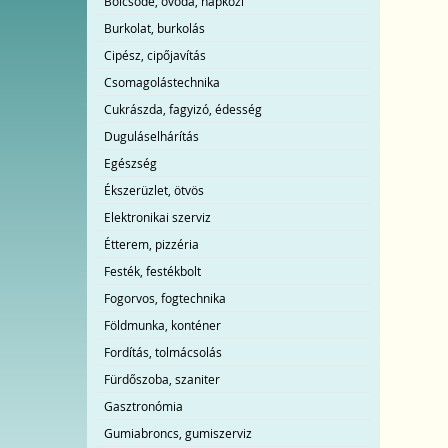
Bölcsőde, óvoda, napközi
Burkolat, burkolás
Cipész, cipőjavítás
Csomagolástechnika
Cukrászda, fagyizó, édesség
Duguláselhárítás
Egészség
Ékszerüzlet, ötvös
Elektronikai szerviz
Étterem, pizzéria
Festék, festékbolt
Fogorvos, fogtechnika
Földmunka, konténer
Fordítás, tolmácsolás
Fürdőszoba, szaniter
Gasztronómia
Gumiabroncs, gumiszerviz