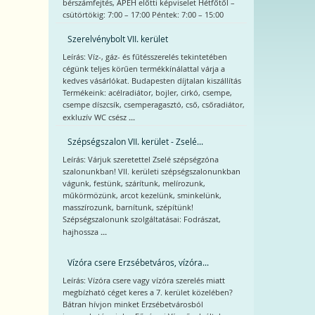
bérszámfejtés, APEH előtti képviselet Hétfőtől –
csütörtökig: 7:00 – 17:00 Péntek: 7:00 – 15:00
Szerelvénybolt VII. kerület
Leírás: Víz-, gáz- és fűtésszerelés tekintetében
cégünk teljes körűen termékkínálattal várja a
kedves vásárlókat. Budapesten díjtalan kiszállítás
Termékeink: acélradiátor, bojler, cirkó, csempe,
csempe díszcsík, csemperagasztó, cső, csőradiátor,
...
exkluzív WC csész
Szépségszalon VII. kerület - Zselé...
Leírás: Várjuk szeretettel Zselé szépségzóna
szalonunkban! VII. kerületi szépségszalonunkban
vágunk, festünk, szárítunk, melírozunk,
műkörmözünk, arcot kezelünk, sminkelünk,
masszírozunk, barnítunk, szépítünk!
Szépségszalonunk szolgáltatásai: Fodrászat,
...
hajhossza
Vízóra csere Erzsébetváros, vízóra...
Leírás: Vízóra csere vagy vízóra szerelés miatt
megbízható céget keres a 7. kerület közelében?
Bátran hívjon minket Erzsébetvárosból