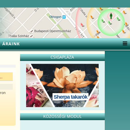
ÁRAINK
CSIGAPLÁZA
..
uron
Sherpa takarók
KÖZÖSSÉGI MODUL