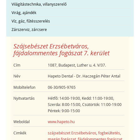
Világítástechnika, villanyszerelő
Virág, ajándék
Víz, gáz, fűtésszerelés
Zárszerviz, zárcsere
Szájsebészet Erzsébetváros,
fájdalommentes fogászat 7. kerület
Cím
1087, Budapest, Luther u. 4. V/37.
Név
Hapeto Dental - Dr. Haczegán Péter Antal
Mobiltelefon
06-30/905-9765
Nyitvatartás
Hétfő: 14:00-19:00, Kedd: 11:00-19:00,
Szerda: 8:00-15:00, Csütörtök: 11:00-19:00
Péntek: 9:00-15:00
Weboldal
www.hapeto.hu
Cimkék
szájsebészet Erzsébetváros
,
fogbeültetés
,
magán fogászat
,
fájdalommentes fogászat