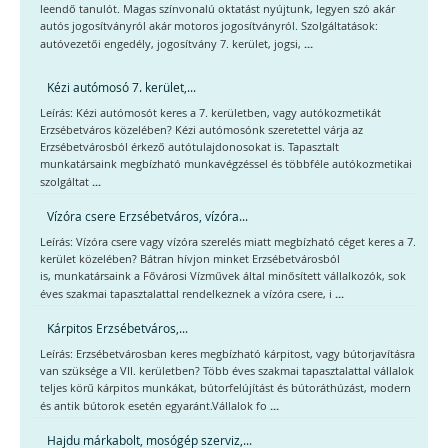
leendő tanulót. Magas színvonalú oktatást nyújtunk, legyen szó akár
autós jogosítványról akár motoros jogosítványról. Szolgáltatások:
...
autóvezetői engedély, jogosítvány 7. kerület, jogsi,
Kézi autómosó 7. kerület,...
Leírás: Kézi autómosót keres a 7. kerületben, vagy autókozmetikát
Erzsébetváros közelében? Kézi autómosónk szeretettel várja az
Erzsébetvárosból érkező autótulajdonosokat is. Tapasztalt
munkatársaink megbízható munkavégzéssel és többféle autókozmetikai
...
szolgáltat
Vízóra csere Erzsébetváros, vízóra...
Leírás: Vízóra csere vagy vízóra szerelés miatt megbízható céget keres a 7.
kerület közelében? Bátran hívjon minket Erzsébetvárosból
is, munkatársaink a Fővárosi Vízművek által minősített vállalkozók, sok
...
éves szakmai tapasztalattal rendelkeznek a vízóra csere, i
Kárpitos Erzsébetváros,...
Leírás: Erzsébetvárosban keres megbízható kárpitost, vagy bútorjavításra
van szüksége a VII. kerületben? Több éves szakmai tapasztalattal vállalok
teljes körű kárpitos munkákat, bútorfelújítást és bútoráthúzást, modern
...
és antik bútorok esetén egyaránt.Vállalok fo
Hajdu márkabolt, mosógép szerviz,...