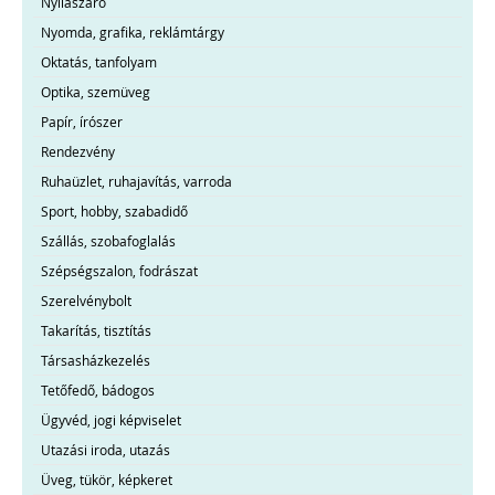
Nyílászáró
Nyomda, grafika, reklámtárgy
Oktatás, tanfolyam
Optika, szemüveg
Papír, írószer
Rendezvény
Ruhaüzlet, ruhajavítás, varroda
Sport, hobby, szabadidő
Szállás, szobafoglalás
Szépségszalon, fodrászat
Szerelvénybolt
Takarítás, tisztítás
Társasházkezelés
Tetőfedő, bádogos
Ügyvéd, jogi képviselet
Utazási iroda, utazás
Üveg, tükör, képkeret