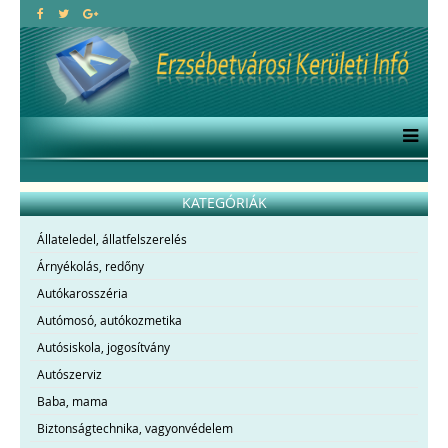
KATEGÓRIÁK
Állateledel, állatfelszerelés
Árnyékolás, redőny
Autókarosszéria
Autómosó, autókozmetika
Autósiskola, jogosítvány
Autószerviz
Baba, mama
Biztonságtechnika, vagyonvédelem