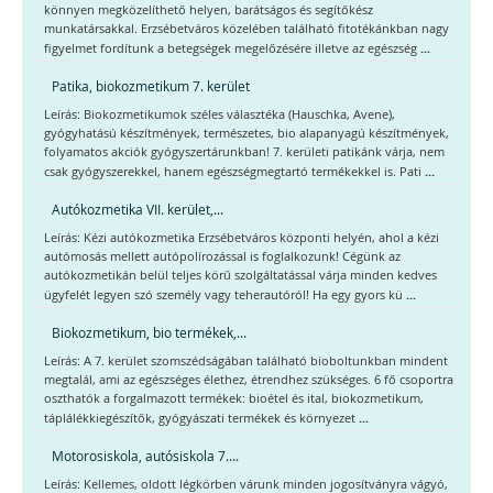
könnyen megközelíthető helyen, barátságos és segítőkész
munkatársakkal. Erzsébetváros közelében található fitotékánkban nagy
...
figyelmet fordítunk a betegségek megelőzésére illetve az egészség
Patika, biokozmetikum 7. kerület
Leírás: Biokozmetikumok széles választéka (Hauschka, Avene),
gyógyhatású készítmények, természetes, bio alapanyagú készítmények,
folyamatos akciók gyógyszertárunkban! 7. kerületi patikánk várja, nem
...
csak gyógyszerekkel, hanem egészségmegtartó termékekkel is. Pati
Autókozmetika VII. kerület,...
Leírás: Kézi autókozmetika Erzsébetváros központi helyén, ahol a kézi
autómosás mellett autópolírozással is foglalkozunk! Cégünk az
autókozmetikán belül teljes körű szolgáltatással várja minden kedves
...
ügyfelét legyen szó személy vagy teherautóról! Ha egy gyors kü
Biokozmetikum, bio termékek,...
Leírás: A 7. kerület szomszédságában található bioboltunkban mindent
megtalál, ami az egészséges élethez, étrendhez szükséges. 6 fő csoportra
oszthatók a forgalmazott termékek: bioétel és ital, biokozmetikum,
...
táplálékkiegészítők, gyógyászati termékek és környezet
Motorosiskola, autósiskola 7....
Leírás: Kellemes, oldott légkörben várunk minden jogosítványra vágyó,