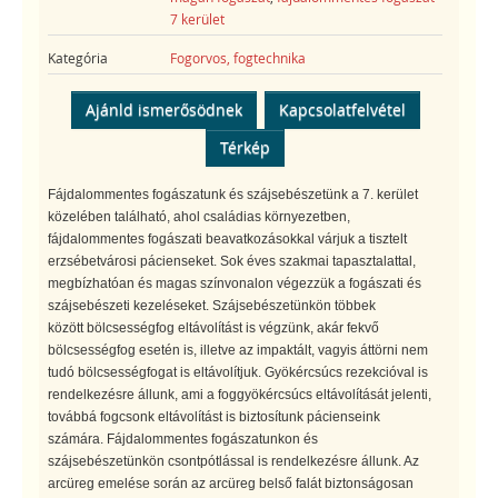
7 kerület
Kategória
Fogorvos, fogtechnika
Ajánld ismerősödnek
Kapcsolatfelvétel
Térkép
Fájdalommentes fogászatunk és szájsebészetünk a 7. kerület
közelében található, ahol családias környezetben,
fájdalommentes fogászati beavatkozásokkal várjuk a tisztelt
erzsébetvárosi pácienseket. Sok éves szakmai tapasztalattal,
megbízhatóan és magas színvonalon végezzük a fogászati és
szájsebészeti kezeléseket. Szájsebészetünkön többek
között bölcsességfog eltávolítást is végzünk, akár fekvő
bölcsességfog esetén is, illetve az impaktált, vagyis áttörni nem
tudó bölcsességfogat is eltávolítjuk. Gyökércsúcs rezekcióval is
rendelkezésre állunk, ami a foggyökércsúcs eltávolítását jelenti,
továbbá fogcsonk eltávolítást is biztosítunk pácienseink
számára. Fájdalommentes fogászatunkon és
szájsebészetünkön csontpótlással is rendelkezésre állunk. Az
arcüreg emelése során az arcüreg belső falát biztonságosan