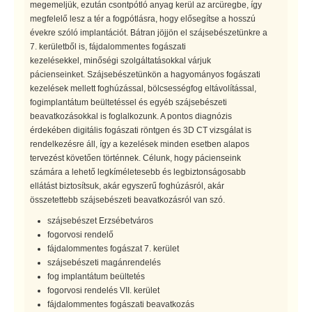
megemeljük, ezután csontpótló anyag kerül az arcüregbe, így
megfelelő lesz a tér a fogpótlásra, hogy elősegítse a hosszú
évekre szóló implantációt. Bátran jöjjön el szájsebészetünkre a
7. kerületből is, fájdalommentes fogászati
kezelésekkel, minőségi szolgáltatásokkal várjuk
pácienseinket. Szájsebészetünkön a hagyományos fogászati
kezelések mellett foghúzással, bölcsességfog eltávolítással,
fogimplantátum beültetéssel és egyéb szájsebészeti
beavatkozásokkal is foglalkozunk. A pontos diagnózis
érdekében digitális fogászati röntgen és 3D CT vizsgálat is
rendelkezésre áll, így a kezelések minden esetben alapos
tervezést követően történnek. Célunk, hogy pácienseink
számára a lehető legkíméletesebb és legbiztonságosabb
ellátást biztosítsuk, akár egyszerű foghúzásról, akár
összetettebb szájsebészeti beavatkozásról van szó.
szájsebészet Erzsébetváros
fogorvosi rendelő
fájdalommentes fogászat 7. kerület
szájsebészeti magánrendelés
fog implantátum beültetés
fogorvosi rendelés VII. kerület
fájdalommentes fogászati beavatkozás