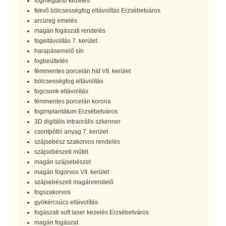
fogmegtartó kezelés
fekvő bölcsességfog eltávolítás Erzsébetváros
arcüreg emelés
magán fogászati rendelés
fogeltávolítás 7. kerület
harapásemelő sín
fogbeültetés
fémmentes porcelán híd VII. kerület
bölcsességfog eltávolítás
fogcsonk eltávolítás
fémmentes porcelán korona
fogimplantátum Erzsébetváros
3D digitális intraorális szkenner
csontpótló anyag 7. kerület
szájsebész szakorvos rendelés
szájsebészeti műtét
magán szájsebészet
magán fogorvos VII. kerület
szájsebészeti magánrendelő
fogszakorvos
gyökércsúcs eltávolítás
fogászati soft laser kezelés Erzsébetváros
magán fogászat