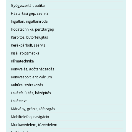
Gyógyszertár, patika
Háztartási gép, szervíz
Ingatlan, ingatlaniroda
Irodatechnika, pénztárgép
Kárpitos, bútorfelújítás
Kerékpárbolt, szerviz
Kisállatkozmetika
Klímatechnika
Könyvelés, adótanácsadás
Könyvesbolt, antikvárium
Kultúra, szórakozás
Lakásfelújítás, házépítés
Lakástextil
Márvány, gránit, kőfaragás
Mobiltelefon, navigáció
Munkavédelem, tűzvédelem