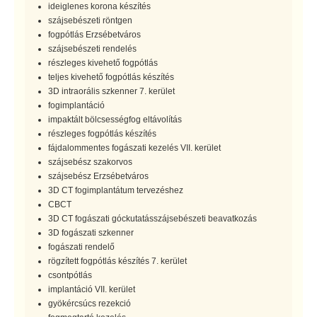
ideiglenes korona készítés
szájsebészeti röntgen
fogpótlás Erzsébetváros
szájsebészeti rendelés
részleges kivehető fogpótlás
teljes kivehető fogpótlás készítés
3D intraorális szkenner 7. kerület
fogimplantáció
impaktált bölcsességfog eltávolítás
részleges fogpótlás készítés
fájdalommentes fogászati kezelés VII. kerület
szájsebész szakorvos
szájsebész Erzsébetváros
3D CT fogimplantátum tervezéshez
CBCT
3D CT fogászati góckutatásszájsebészeti beavatkozás
3D fogászati szkenner
fogászati rendelő
rögzített fogpótlás készítés 7. kerület
csontpótlás
implantáció VII. kerület
gyökércsúcs rezekció