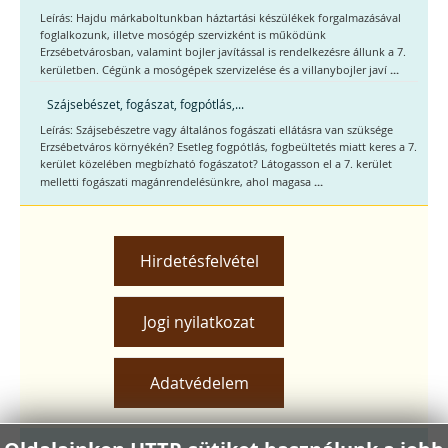
Leírás: Hajdu márkaboltunkban háztartási készülékek forgalmazásával
foglalkozunk, illetve mosógép szervizként is működünk
Erzsébetvárosban, valamint bojler javítással is rendelkezésre állunk a 7.
...
kerületben. Cégünk a mosógépek szervizelése és a villanybojler javí
Szájsebészet, fogászat, fogpótlás,...
Leírás: Szájsebészetre vagy általános fogászati ellátásra van szüksége
Erzsébetváros környékén? Esetleg fogpótlás, fogbeültetés miatt keres a 7.
kerület közelében megbízható fogászatot? Látogasson el a 7. kerület
...
melletti fogászati magánrendelésünkre, ahol magasa
Hirdetésfelvétel
Jogi nyilatkozat
Adatvédelem