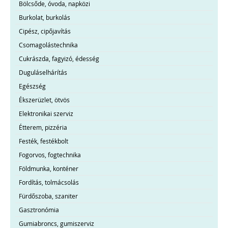
Bölcsőde, óvoda, napközi
Burkolat, burkolás
Cipész, cipőjavítás
Csomagolástechnika
Cukrászda, fagyizó, édesség
Duguláselhárítás
Egészség
Ékszerüzlet, ötvös
Elektronikai szerviz
Étterem, pizzéria
Festék, festékbolt
Fogorvos, fogtechnika
Földmunka, konténer
Fordítás, tolmácsolás
Fürdőszoba, szaniter
Gasztronómia
Gumiabroncs, gumiszerviz