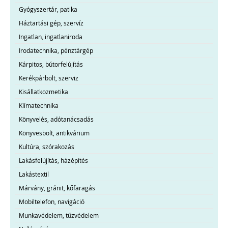
Gyógyszertár, patika
Háztartási gép, szervíz
Ingatlan, ingatlaniroda
Irodatechnika, pénztárgép
Kárpitos, bútorfelújítás
Kerékpárbolt, szerviz
Kisállatkozmetika
Klímatechnika
Könyvelés, adótanácsadás
Könyvesbolt, antikvárium
Kultúra, szórakozás
Lakásfelújítás, házépítés
Lakástextil
Márvány, gránit, kőfaragás
Mobiltelefon, navigáció
Munkavédelem, tűzvédelem