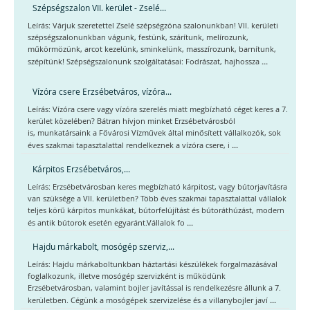
Szépségszalon VII. kerület - Zselé...
Leírás: Várjuk szeretettel Zselé szépségzóna szalonunkban! VII. kerületi
szépségszalonunkban vágunk, festünk, szárítunk, melírozunk,
műkörmözünk, arcot kezelünk, sminkelünk, masszírozunk, barnítunk,
...
szépítünk! Szépségszalonunk szolgáltatásai: Fodrászat, hajhossza
Vízóra csere Erzsébetváros, vízóra...
Leírás: Vízóra csere vagy vízóra szerelés miatt megbízható céget keres a 7.
kerület közelében? Bátran hívjon minket Erzsébetvárosból
is, munkatársaink a Fővárosi Vízművek által minősített vállalkozók, sok
...
éves szakmai tapasztalattal rendelkeznek a vízóra csere, i
Kárpitos Erzsébetváros,...
Leírás: Erzsébetvárosban keres megbízható kárpitost, vagy bútorjavításra
van szüksége a VII. kerületben? Több éves szakmai tapasztalattal vállalok
teljes körű kárpitos munkákat, bútorfelújítást és bútoráthúzást, modern
...
és antik bútorok esetén egyaránt.Vállalok fo
Hajdu márkabolt, mosógép szerviz,...
Leírás: Hajdu márkaboltunkban háztartási készülékek forgalmazásával
foglalkozunk, illetve mosógép szervizként is működünk
Erzsébetvárosban, valamint bojler javítással is rendelkezésre állunk a 7.
...
kerületben. Cégünk a mosógépek szervizelése és a villanybojler javí