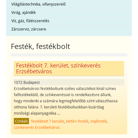
Világítástechnika, villanyszerelő
Virág, ajándék
Víz, gáz, fűtésszerelés
Zárszerviz, zárcsere
Festék, festékbolt
Festékbolt 7. kerület, színkeverés
Erzsébetváros
1072 Budapest
Erzsébetvárosi festékboltunk széles választékot kínál színes
falfestékekből, de színkeveréssel is rendelkezésre állunk,
hogy mindenki a számára legmegfelelőbb színt választhassa
otthona falára. 7. kerületi festékboltunkban kizárólag
minőségi alapanyagokka
...
Cimkék
festékbolt 7 kerület
,
beltéri festék
,
olajfesték
,
színkeverés Erzsébetváros