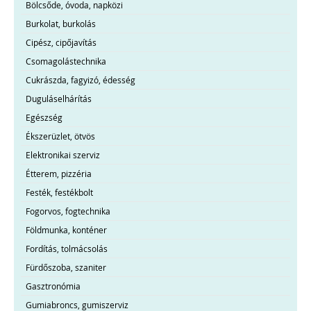
Bölcsőde, óvoda, napközi
Burkolat, burkolás
Cipész, cipőjavítás
Csomagolástechnika
Cukrászda, fagyizó, édesség
Duguláselhárítás
Egészség
Ékszerüzlet, ötvös
Elektronikai szerviz
Étterem, pizzéria
Festék, festékbolt
Fogorvos, fogtechnika
Földmunka, konténer
Fordítás, tolmácsolás
Fürdőszoba, szaniter
Gasztronómia
Gumiabroncs, gumiszerviz