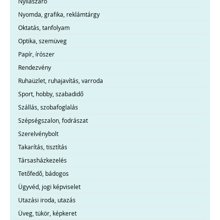
Nyílászáró
Nyomda, grafika, reklámtárgy
Oktatás, tanfolyam
Optika, szemüveg
Papír, írószer
Rendezvény
Ruhaüzlet, ruhajavítás, varroda
Sport, hobby, szabadidő
Szállás, szobafoglalás
Szépségszalon, fodrászat
Szerelvénybolt
Takarítás, tisztítás
Társasházkezelés
Tetőfedő, bádogos
Ügyvéd, jogi képviselet
Utazási iroda, utazás
Üveg, tükör, képkeret