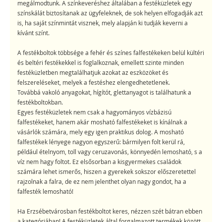
megálmodtunk. A színkeveréshez általában a festéküzletek egy
színskálát biztosítanak az ügyfeleknek, de sok helyen elfogadják azt
is, ha saját színmintát visznek, mely alapján ki tudják keverni a
kívánt színt.
A festékboltok többsége a fehér és színes falfestékeken belül kültéri
és beltéri festékekkel is foglalkoznak, emellett szinte minden
festéküzletben megtalálhatjuk azokat az eszközöket és
felszereléseket, melyek a festéshez elengedhetetlenek.
Továbbá vakoló anyagokat, hígítót, glettanyagot is találhatunk a
festékboltokban.
Egyes festéküzletek nem csak a hagyományos vízbázisú
falfestékeket, hanem akár mosható falfestékeket is kínálnak a
vásárlók számára, mely egy igen praktikus dolog. A mosható
falfestékek lényege nagyon egyszerű: bármilyen folt kerül rá,
például ételnyom, toll vagy ceruzavonás, könnyedén lemosható, s a
víz nem hagy foltot. Ez elsősorban a kisgyermekes családok
számára lehet ismerős, hiszen a gyerekek sokszor előszeretettel
rajzolnak a falra, de ez nem jelenthet olyan nagy gondot, ha a
falfesték lemosható!
Ha Erzsébetvárosban festékboltot keres, nézzen szét bátran ebben
a kategóriában! A festéküzletek által forgalmazott termékek között