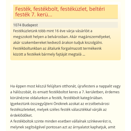
Festék, festékbolt, festéküzlet, beltéri
festék 7. kerü...
1074 Budapest
Festéküzletünk több mint 16 éve várja vásárlóit a
megszokott helyen a belvárosban. Akár magánszemélyeket,
akár szakembereket kedvező árakon tudjuk kiszolgálni.
Festékboltunkban az általunk forgalmazott termékeink
között a festékek bármely fajtáját megtalá
...
Ha éppen most készül felújítani otthonát, újrafesteni a nappalit vagy
a hálószobát, és emiatt festékboltot keres a 7. kerületben, érdemes
körülnéznie oldalunkon a festék, festékbolt kategóriában.
Igyekeztünk összegyűjteni Önöknek azokat az erzsébetvárosi
festéküzleteket, melyek széles festék választékkal várják az
érdeklődőket.
A festékboltok szinte minden esetben vállalnak színkeverést is,
melynek segítségével pontosan azt az árnyalatot kaphatjuk, amit