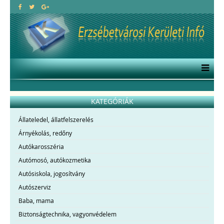
KATEGÓRIÁK
Állateledel, állatfelszerelés
Árnyékolás, redőny
Autókarosszéria
Autómosó, autókozmetika
Autósiskola, jogosítvány
Autószerviz
Baba, mama
Biztonságtechnika, vagyonvédelem