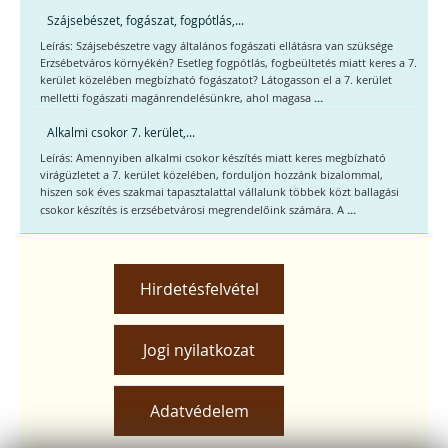
Szájsebészet, fogászat, fogpótlás,...
Leírás: Szájsebészetre vagy általános fogászati ellátásra van szüksége
Erzsébetváros környékén? Esetleg fogpótlás, fogbeültetés miatt keres a 7.
kerület közelében megbízható fogászatot? Látogasson el a 7. kerület
...
melletti fogászati magánrendelésünkre, ahol magasa
Alkalmi csokor 7. kerület,...
Leírás: Amennyiben alkalmi csokor készítés miatt keres megbízható
virágüzletet a 7. kerület közelében, forduljon hozzánk bizalommal,
hiszen sok éves szakmai tapasztalattal vállalunk többek közt ballagási
...
csokor készítés is erzsébetvárosi megrendelőink számára. A
Hirdetésfelvétel
Jogi nyilatkozat
Adatvédelem