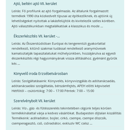
Ajtó, beltéri ajtó VII. kerület
Leírás: Fő profilunk az ajtó forgalmazás. Az általunk forgalmazott
termékek 1990 óta közkedvelt típusai az építkezőknek, és ajtóink új
lehetőségeket nyitottak a lakásfelújítók és kivitelezők széles körében.
...
Ajtó választékunkban megtalálkatóak a klasszikus és mode
Ékszerkészítés VII. kerület -...
Leírás: Az Ékszerstúdióban Európai és tengerentúli gyakorlattal
rendelkező, kitűnő szakmai tudással rendelkező aranyművesek
kamatoztatják tapasztalatukat műhelyünkben, hozzájárulva az egyedi
ékszerkészítés régi hagyományának vissza állításához. gyémánt gyűrűk
...
kés
Könyvelő iroda Erzsébetvárosban
Leírás: Szolgáltatásaink: Könyvelés, könyvvizsgálás és adótanácsadás,
adótanácsadási szolgáltatás, bérszámfejtés, APEH előtti képviselet
Hétfőtől – csütörtökig: 7:00 – 17:00 Péntek: 7:00 – 15:00
Szerelvénybolt VII. kerület
Leírás: Víz-, gáz- és fűtésszerelés tekintetében cégünk teljes körűen
termékkínálattal várja a kedves vásárlókat. Budapesten díjtalan kiszállítás
Termékeink: acélradiátor, bojler, cirkó, csempe, csempe díszcsík,
...
csemperagasztó, cső, csőradiátor, exkluzív WC csész