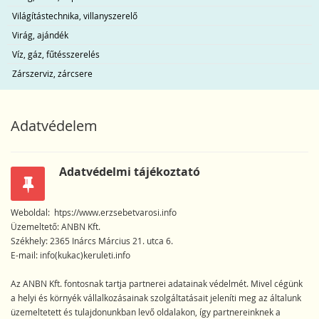
Világítástechnika, villanyszerelő
Virág, ajándék
Víz, gáz, fűtésszerelés
Zárszerviz, zárcsere
Adatvédelem
Adatvédelmi tájékoztató
Weboldal: htps://www.erzsebetvarosi.info
Üzemeltető: ANBN Kft.
Székhely: 2365 Inárcs Március 21. utca 6.
E-mail: info(kukac)keruleti.info
Az ANBN Kft. fontosnak tartja partnerei adatainak védelmét. Mivel cégünk
a helyi és környék vállalkozásainak szolgáltatásait jeleníti meg az általunk
üzemeltetett és tulajdonunkban levő oldalakon, így partnereinknek a