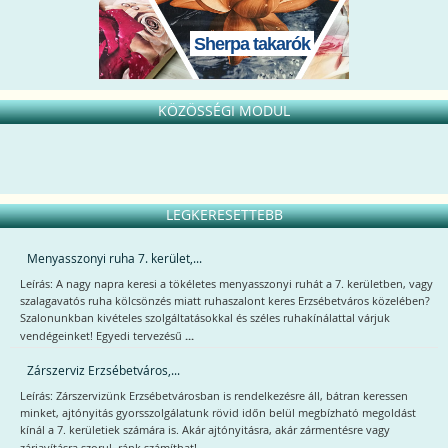
Sherpa takarók
KÖZÖSSÉGI MODUL
LEGKERESETTEBB
Menyasszonyi ruha 7. kerület,...
Leírás: A nagy napra keresi a tökéletes menyasszonyi ruhát a 7. kerületben, vagy
szalagavatós ruha kölcsönzés miatt ruhaszalont keres Erzsébetváros közelében?
Szalonunkban kivételes szolgáltatásokkal és széles ruhakínálattal várjuk
...
vendégeinket! Egyedi tervezésű
Zárszerviz Erzsébetváros,...
Leírás: Zárszervizünk Erzsébetvárosban is rendelkezésre áll, bátran keressen
minket, ajtónyitás gyorsszolgálatunk rövid időn belül megbízható megoldást
kínál a 7. kerületiek számára is. Akár ajtónyitásra, akár zármentésre vagy
...