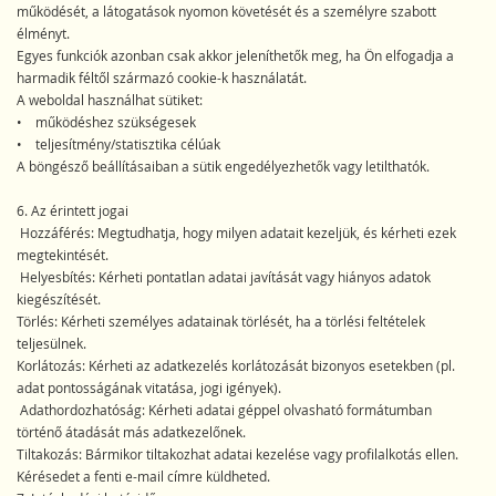
működését, a látogatások nyomon követését és a személyre szabott
élményt.
Egyes funkciók azonban csak akkor jeleníthetők meg, ha Ön elfogadja a
harmadik féltől származó cookie-k használatát.
A weboldal használhat sütiket:
• működéshez szükségesek
• teljesítmény/statisztika célúak
A böngésző beállításaiban a sütik engedélyezhetők vagy letilthatók.
6. Az érintett jogai
Hozzáférés: Megtudhatja, hogy milyen adatait kezeljük, és kérheti ezek
megtekintését.
Helyesbítés: Kérheti pontatlan adatai javítását vagy hiányos adatok
kiegészítését.
Törlés: Kérheti személyes adatainak törlését, ha a törlési feltételek
teljesülnek.
Korlátozás: Kérheti az adatkezelés korlátozását bizonyos esetekben (pl.
adat pontosságának vitatása, jogi igények).
Adathordozhatóság: Kérheti adatai géppel olvasható formátumban
történő átadását más adatkezelőnek.
Tiltakozás: Bármikor tiltakozhat adatai kezelése vagy profilalkotás ellen.
Kérésedet a fenti e-mail címre küldheted.