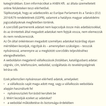
kategóriákban. Ezen információkat a ANBN Kft. az általa üzemeltetett
online felületeken teszi elérhetővé.
Tájékoztatjuk, hogy az adatkezelés az Európai Parlament és a Tanács (EU)
2016/679 rendeletének (GDPR), valamint a hatályos magyar adatvédelmi
jogszabályoknak megfelelően történik.
A szerződő partnereink adatait nem kapcsoljuk össze más adatbázisokkal,
és az érintettek által megadott adatokat nem fejtjük vissza, nem elemezzük
és nem rendszerezzük.
Az Ön által önkéntesen megadott személyes adatokat kizárólag olyan
mértékben kezeljük, rögzítjük és – amennyiben szükséges – tesszük
nyilvánossá, amennyire az a megkötött szerződés teljesítéséhez
elengedhetetlen.
A weboldalon megjelenő vállalkozások (listákban, katalógusban) adatai:
cégnév, cím, telefonszám, weboldal, szolgáltatás és tevekénységének
leírása stb.
Ezek jellemzően nyilvánosan elérhető adatok, amelyeket:
• a vállalkozás saját maga adott meg, vagy a vállalkozás weboldala
alapján használunk fel
• nyilvános/üzleti forrásból kerültek be
2. Miért kezeljük ezeket az adatokat?
• a weboldal működtetése és biztonsága érdekében