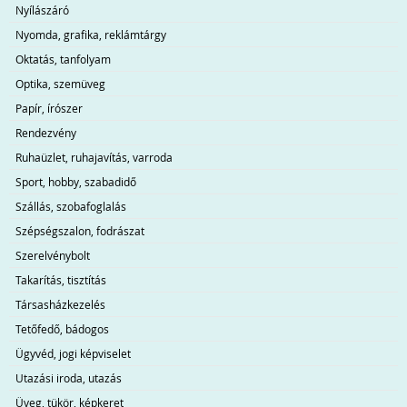
Nyílászáró
Nyomda, grafika, reklámtárgy
Oktatás, tanfolyam
Optika, szemüveg
Papír, írószer
Rendezvény
Ruhaüzlet, ruhajavítás, varroda
Sport, hobby, szabadidő
Szállás, szobafoglalás
Szépségszalon, fodrászat
Szerelvénybolt
Takarítás, tisztítás
Társasházkezelés
Tetőfedő, bádogos
Ügyvéd, jogi képviselet
Utazási iroda, utazás
Üveg, tükör, képkeret