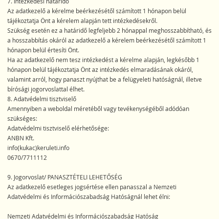
7. Intézkedési határidő
Az adatkezelő a kérelme beérkezésétől számított 1 hónapon belül
tájékoztatja Önt a kérelem alapján tett intézkedésekről.
Szükség esetén ez a határidő legfeljebb 2 hónappal meghosszabbítható, és
a hosszabbítás okáról az adatkezelő a kérelem beérkezésétől számított 1
hónapon belül értesíti Önt.
Ha az adatkezelő nem tesz intézkedést a kérelme alapján, legkésőbb 1
hónapon belül tájékoztatja Önt az intézkedés elmaradásának okáról,
valamint arról, hogy panaszt nyújthat be a felügyeleti hatóságnál, illetve
bírósági jogorvoslattal élhet.
8. Adatvédelmi tisztviselő
Amennyiben a weboldal méretéből vagy tevékenységéből adódóan
szükséges:
Adatvédelmi tisztviselő elérhetősége:
ANBN Kft.
info(kukac)keruleti.info
0670/7711112
9. Jogorvoslat/ PANASZTÉTELI LEHETŐSÉG
Az adatkezelő esetleges jogsértése ellen panasszal a Nemzeti
Adatvédelmi és Információszabadság Hatóságnál lehet élni:
Nemzeti Adatvédelmi és Információszabadság Hatóság