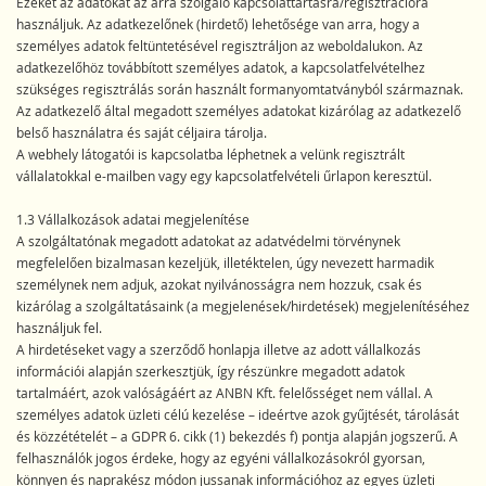
Ezeket az adatokat az arra szolgáló kapcsolattartásra/regisztrációra
használjuk. Az adatkezelőnek (hirdető) lehetősége van arra, hogy a
személyes adatok feltüntetésével regisztráljon az weboldalukon. Az
adatkezelőhöz továbbított személyes adatok, a kapcsolatfelvételhez
szükséges regisztrálás során használt formanyomtatványból származnak.
Az adatkezelő által megadott személyes adatokat kizárólag az adatkezelő
belső használatra és saját céljaira tárolja.
A webhely látogatói is kapcsolatba léphetnek a velünk regisztrált
vállalatokkal e-mailben vagy egy kapcsolatfelvételi űrlapon keresztül.
1.3 Vállalkozások adatai megjelenítése
A szolgáltatónak megadott adatokat az adatvédelmi törvénynek
megfelelően bizalmasan kezeljük, illetéktelen, úgy nevezett harmadik
személynek nem adjuk, azokat nyilvánosságra nem hozzuk, csak és
kizárólag a szolgáltatásaink (a megjelenések/hirdetések) megjelenítéséhez
használjuk fel.
A hirdetéseket vagy a szerződő honlapja illetve az adott vállalkozás
információi alapján szerkesztjük, így részünkre megadott adatok
tartalmáért, azok valóságáért az ANBN Kft. felelősséget nem vállal. A
személyes adatok üzleti célú kezelése – ideértve azok gyűjtését, tárolását
és közzétételét – a GDPR 6. cikk (1) bekezdés f) pontja alapján jogszerű. A
felhasználók jogos érdeke, hogy az egyéni vállalkozásokról gyorsan,
könnyen és naprakész módon jussanak információhoz az egyes üzleti