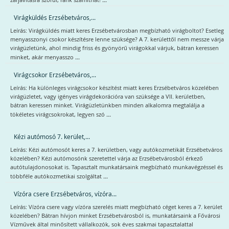
zárjavításra szorul, ránk számíthat!
Virágküldés Erzsébetváros,...
Leírás: Virágküldés miatt keres Erzsébetvárosban megbízható virágboltot? Esetleg
menyasszonyi csokor készítésre lenne szüksége? A 7. kerülettől nem messze várja
virágüzletünk, ahol mindig friss és gyönyörű virágokkal várjuk, bátran keressen
...
minket, akár menyasszo
Virágcsokor Erzsébetváros,...
Leírás: Ha különleges virágcsokor készítést miatt keres Erzsébetváros közelében
virágüzletet, vagy igényes virágdekorációra van szüksége a VII. kerületben,
bátran keressen minket. Virágüzletünkben minden alkalomra megtalálja a
...
tökéletes virágcsokrokat, legyen szó
Kézi autómosó 7. kerület,...
Leírás: Kézi autómosót keres a 7. kerületben, vagy autókozmetikát Erzsébetváros
közelében? Kézi autómosónk szeretettel várja az Erzsébetvárosból érkező
autótulajdonosokat is. Tapasztalt munkatársaink megbízható munkavégzéssel és
...
többféle autókozmetikai szolgáltat
Vízóra csere Erzsébetváros, vízóra...
Leírás: Vízóra csere vagy vízóra szerelés miatt megbízható céget keres a 7. kerület
közelében? Bátran hívjon minket Erzsébetvárosból is, munkatársaink a Fővárosi
Vízművek által minősített vállalkozók, sok éves szakmai tapasztalattal