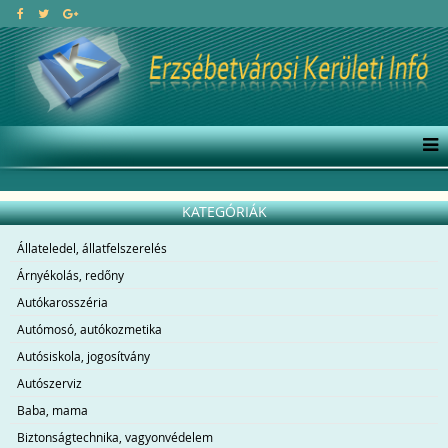
KATEGÓRIÁK
Állateledel, állatfelszerelés
Árnyékolás, redőny
Autókarosszéria
Autómosó, autókozmetika
Autósiskola, jogosítvány
Autószerviz
Baba, mama
Biztonságtechnika, vagyonvédelem