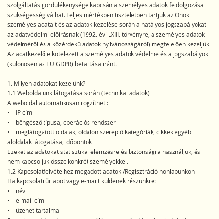
szolgáltatás gördülékenysége kapcsán a személyes adatok feldolgozása
szükségesség válhat. Teljes mértékben tiszteletben tartjuk az Önök
személyes adatait és az adatok kezelése során a hatályos jogszabályokat
az adatvédelmi előírásnak (1992. évi LXIII. törvényre, a személyes adatok
védelméről és a közérdekű adatok nyilvánosságáról) megfelelően kezeljük
Az adatkezelő elkötelezett a személyes adatok védelme és a jogszabályok
(különösen az EU GDPR) betartása iránt.
1. Milyen adatokat kezelünk?
1.1 Weboldalunk látogatása során (technikai adatok)
A weboldal automatikusan rögzítheti:
• IP-cím
• böngésző típusa, operációs rendszer
• meglátogatott oldalak, oldalon szereplő kategóriák, cikkek egyéb
aloldalak látogatása, időpontok
Ezeket az adatokat statisztikai elemzésre és biztonságra használjuk, és
nem kapcsoljuk össze konkrét személyekkel.
1.2 Kapcsolatfelvételhez megadott adatok /Regisztráció honlapunkon
Ha kapcsolati űrlapot vagy e-mailt küldenek részünkre:
• név
• e-mail cím
• üzenet tartalma