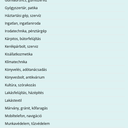
Gumiabroncs, gumiszerviz
Gyógyszertár, patika
Háztartási gép, szervíz
Ingatlan, ingatlaniroda
Irodatechnika, pénztárgép
Kárpitos, bútorfelújítás
Kerékpárbolt, szerviz
Kisállatkozmetika
Klímatechnika
Könyvelés, adótanácsadás
Könyvesbolt, antikvárium
Kultúra, szórakozás
Lakásfelújítás, házépítés
Lakástextil
Márvány, gránit, kőfaragás
Mobiltelefon, navigáció
Munkavédelem, tűzvédelem