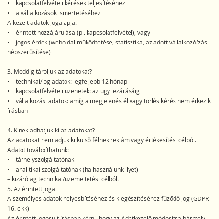
• kapcsolatfelvételi kérések teljesítéséhez
• a vállalkozások ismertetéséhez
A kezelt adatok jogalapja:
• érintett hozzájárulása (pl. kapcsolatfelvétel), vagy
• jogos érdek (weboldal működtetése, statisztika, az adott vállalkozó/zás
népszerűsítése)
3. Meddig tároljuk az adatokat?
• technikai/log adatok: legfeljebb 12 hónap
• kapcsolatfelvételi üzenetek: az ügy lezárásáig
• vállalkozási adatok: amíg a megjelenés él vagy törlés kérés nem érkezik
írásban
4. Kinek adhatjuk ki az adatokat?
Az adatokat nem adjuk ki külső félnek reklám vagy értékesítési célból.
Adatot továbbíthatunk:
• tárhelyszolgáltatónak
• analitikai szolgáltatónak (ha használunk ilyet)
– kizárólag technikai/üzemeltetési célból.
5. Az érintett jogai
A személyes adatok helyesbítéséhez és kiegészítéséhez fűződő jog (GDPR
16. cikk)
Az érintett jogosult írásban kérni, hogy az Adatkezelő módosítsa bármely