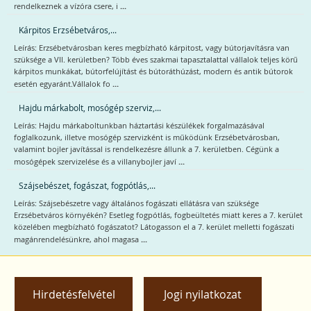
...
rendelkeznek a vízóra csere, i
Kárpitos Erzsébetváros,...
Leírás: Erzsébetvárosban keres megbízható kárpitost, vagy bútorjavításra van
szüksége a VII. kerületben? Több éves szakmai tapasztalattal vállalok teljes körű
kárpitos munkákat, bútorfelújítást és bútoráthúzást, modern és antik bútorok
...
esetén egyaránt.Vállalok fo
Hajdu márkabolt, mosógép szerviz,...
Leírás: Hajdu márkaboltunkban háztartási készülékek forgalmazásával
foglalkozunk, illetve mosógép szervizként is működünk Erzsébetvárosban,
valamint bojler javítással is rendelkezésre állunk a 7. kerületben. Cégünk a
...
mosógépek szervizelése és a villanybojler javí
Szájsebészet, fogászat, fogpótlás,...
Leírás: Szájsebészetre vagy általános fogászati ellátásra van szüksége
Erzsébetváros környékén? Esetleg fogpótlás, fogbeültetés miatt keres a 7. kerület
közelében megbízható fogászatot? Látogasson el a 7. kerület melletti fogászati
...
magánrendelésünkre, ahol magasa
Hirdetésfelvétel
Jogi nyilatkozat