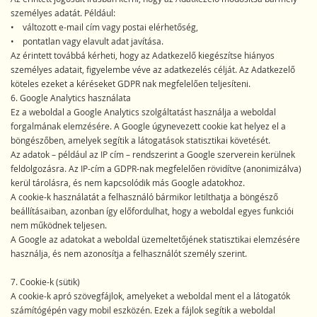
személyes adatát. Például:
• változott e-mail cím vagy postai elérhetőség,
• pontatlan vagy elavult adat javítása.
Az érintett továbbá kérheti, hogy az Adatkezelő kiegészítse hiányos
személyes adatait, figyelembe véve az adatkezelés célját. Az Adatkezelő
köteles ezeket a kéréseket GDPR nak megfelelően teljesíteni.
6. Google Analytics használata
Ez a weboldal a Google Analytics szolgáltatást használja a weboldal
forgalmának elemzésére. A Google úgynevezett cookie kat helyez el a
böngészőben, amelyek segítik a látogatások statisztikai követését.
Az adatok – például az IP cím – rendszerint a Google szerverein kerülnek
feldolgozásra. Az IP-cím a GDPR-nak megfelelően rövidítve (anonimizálva)
kerül tárolásra, és nem kapcsolódik más Google adatokhoz.
A cookie-k használatát a felhasználó bármikor letilthatja a böngésző
beállításaiban, azonban így előfordulhat, hogy a weboldal egyes funkciói
nem működnek teljesen.
A Google az adatokat a weboldal üzemeltetőjének statisztikai elemzésére
használja, és nem azonosítja a felhasználót személy szerint.
7. Cookie-k (sütik)
A cookie-k apró szövegfájlok, amelyeket a weboldal ment el a látogatók
számítógépén vagy mobil eszközén. Ezek a fájlok segítik a weboldal