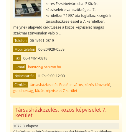
keres Erzsébetvárosban? Közös
képviseletre van szüksége a 7.
kerületben? 1997 óta foglalkozik cégünk
társasházkezeléssel a 7. kerületben,
melynek alapvető célkitűzése a közös képviselet magas
szakmai színvonalon való b
...
Telefon
06-1/461-0819
Mobiltelefon
06-20/929-0559
Fax
06-1/461-0818
E-mail
beniton@beniton.hu
Nyitvatartás
H-Cs: 9:00-12:00
Cimkék
társasházkezelés Erzsébetváros
,
közös képviselő
,
gondnokság
,
közös képviselet 7 kerület
Társasházkezelés, közös képviselet 7.
kerület
1072 Budapest
Cégünk teljes körű társasházkezelést biztosít a 7. kerületben