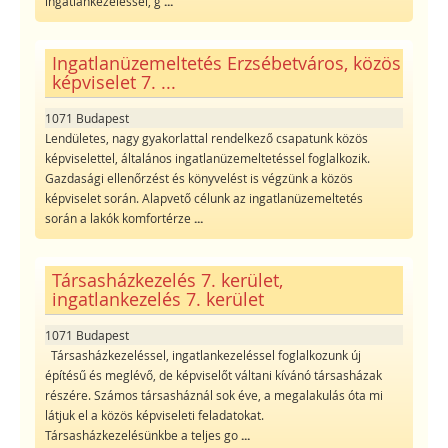
ingatlankezeléssel, g
...
Ingatlanüzemeltetés Erzsébetváros, közös
képviselet 7. ...
1071 Budapest
Lendületes, nagy gyakorlattal rendelkező csapatunk közös
képviselettel, általános ingatlanüzemeltetéssel foglalkozik.
Gazdasági ellenőrzést és könyvelést is végzünk a közös
képviselet során. Alapvető célunk az ingatlanüzemeltetés
során a lakók komfortérze
...
Társasházkezelés 7. kerület,
ingatlankezelés 7. kerület
1071 Budapest
Társasházkezeléssel, ingatlankezeléssel foglalkozunk új
építésű és meglévő, de képviselőt váltani kívánó társasházak
részére. Számos társasháznál sok éve, a megalakulás óta mi
látjuk el a közös képviseleti feladatokat.
Társasházkezelésünkbe a teljes go
...