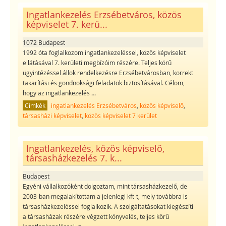
Ingatlankezelés Erzsébetváros, közös
képviselet 7. kerü...
1072 Budapest
1992 óta foglalkozom ingatlankezeléssel, közös képviselet
ellátásával 7. kerületi megbízóim részére. Teljes körű
ügyintézéssel állok rendelkezésre Erzsébetvárosban, korrekt
takarítási és gondnoksági feladatok biztosításával. Célom,
hogy az ingatlankezelés
...
Cimkék
ingatlankezelés Erzsébetváros
,
közös képviselő
,
társasházi képviselet
,
közös képviselet 7 kerület
Ingatlankezelés, közös képviselő,
társasházkezelés 7. k...
Budapest
Egyéni vállalkozóként dolgoztam, mint társasházkezelő, de
2003-ban megalakítottam a jelenlegi kft-t, mely továbbra is
társasházkezeléssel foglalkozik. A szolgáltatásokat kiegészíti
a társasházak részére végzett könyvelés, teljes körű