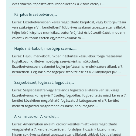
...
éves szakmai tapasztalattal rendelkeznek a vízóra csere, i
Kárpitos Erzsébetváros,...
Leírás: Erzsébetvárosban keres megbízható kárpitost, vagy bútorjavításra
van szüksége a VII. kerületben? Több éves szakmai tapasztalattal vállalok
teljes körű kárpitos munkákat, bútorfelújítást és bútoráthúzást, modern
...
és antik bútorok esetén egyaránt.Vállalok fo
Hajdu márkabolt, mosógép szerviz,...
Leírás: Hajdu márkaboltunkban háztartási készülékek forgalmazásával
foglalkozunk, illetve mosógép szervizként is működünk
Erzsébetvárosban, valamint bojler javítással is rendelkezésre állunk a 7.
...
kerületben. Cégünk a mosógépek szervizelése és a villanybojler javí
Szájsebészet, fogászat, fogpótlás,...
Leírás: Szájsebészetre vagy általános fogászati ellátásra van szüksége
Erzsébetváros környékén? Esetleg fogpótlás, fogbeültetés miatt keres a 7.
kerület közelében megbízható fogászatot? Látogasson el a 7. kerület
...
melletti fogászati magánrendelésünkre, ahol magasa
Alkalmi csokor 7. kerület,...
Leírás: Amennyiben alkalmi csokor készítés miatt keres megbízható
virágüzletet a 7. kerület közelében, forduljon hozzánk bizalommal,
hiszen sok éves szakmai tapasztalattal vállalunk többek közt ballagási