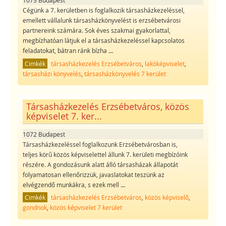
1073 Budapest
Cégünk a 7. kerületben is foglalkozik társasházkezeléssel,
emellett vállalunk társasházkönyvelést is erzsébetvárosi
partnereink számára. Sok éves szakmai gyakorlattal,
megbízhatóan látjuk el a társasházkezeléssel kapcsolatos
feladatokat, bátran ránk bízha
...
Cimkék
társasházkezelés Erzsébetváros
,
lakóképviselet
,
társasházi könyvelés
,
társasházkönyvelés 7 kerület
Társasházkezelés Erzsébetváros, közös
képviselet 7. ker...
1072 Budapest
Társasházkezeléssel foglalkozunk Erzsébetvárosban is,
teljes körű közös képviselettel állunk 7. kerületi megbízóink
részére. A gondozásunk alatt álló társasházak állapotát
folyamatosan ellenőrizzük, javaslatokat teszünk az
elvégzendő munkákra, s ezek mell
...
Cimkék
társasházkezelés Erzsébetváros
,
közös képviselő
,
gondnok
,
közös képviselet 7 kerület