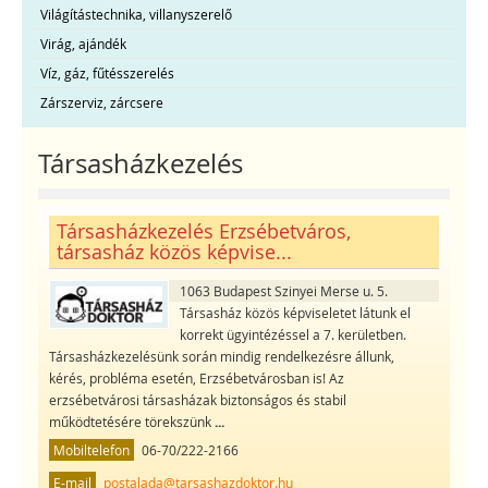
Világítástechnika, villanyszerelő
Virág, ajándék
Víz, gáz, fűtésszerelés
Zárszerviz, zárcsere
Társasházkezelés
Társasházkezelés Erzsébetváros,
társasház közös képvise...
1063 Budapest Szinyei Merse u. 5.
Társasház közös képviseletet látunk el
korrekt ügyintézéssel a 7. kerületben.
Társasházkezelésünk során mindig rendelkezésre állunk,
kérés, probléma esetén, Erzsébetvárosban is! Az
erzsébetvárosi társasházak biztonságos és stabil
működtetésére törekszünk
...
Mobiltelefon
06-70/222-2166
E-mail
postalada@tarsashazdoktor.hu