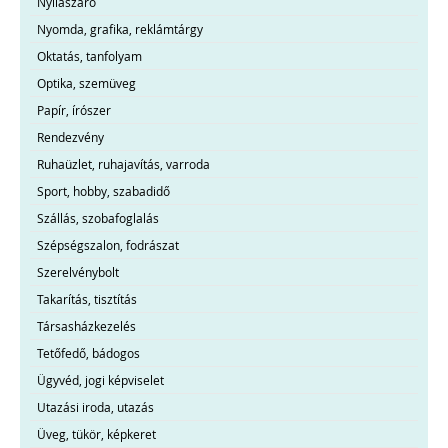
Nyílászáró
Nyomda, grafika, reklámtárgy
Oktatás, tanfolyam
Optika, szemüveg
Papír, írószer
Rendezvény
Ruhaüzlet, ruhajavítás, varroda
Sport, hobby, szabadidő
Szállás, szobafoglalás
Szépségszalon, fodrászat
Szerelvénybolt
Takarítás, tisztítás
Társasházkezelés
Tetőfedő, bádogos
Ügyvéd, jogi képviselet
Utazási iroda, utazás
Üveg, tükör, képkeret