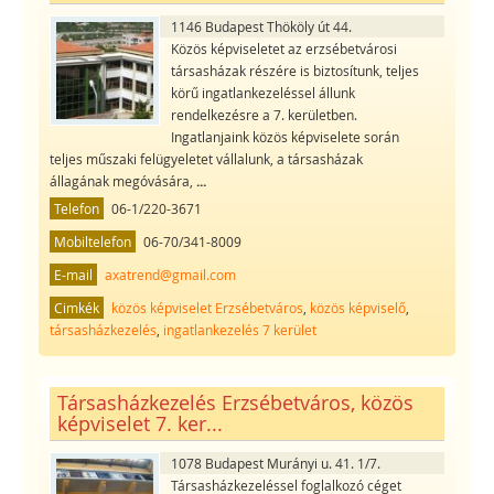
1146 Budapest Thököly út 44.
Közös képviseletet az erzsébetvárosi
társasházak részére is biztosítunk, teljes
körű ingatlankezeléssel állunk
rendelkezésre a 7. kerületben.
Ingatlanjaink közös képviselete során
teljes műszaki felügyeletet vállalunk, a társasházak
állagának megóvására,
...
Telefon
06-1/220-3671
Mobiltelefon
06-70/341-8009
E-mail
axatrend@gmail.com
Cimkék
közös képviselet Erzsébetváros
,
közös képviselő
,
társasházkezelés
,
ingatlankezelés 7 kerület
Társasházkezelés Erzsébetváros, közös
képviselet 7. ker...
1078 Budapest Murányi u. 41. 1/7.
Társasházkezeléssel foglalkozó céget