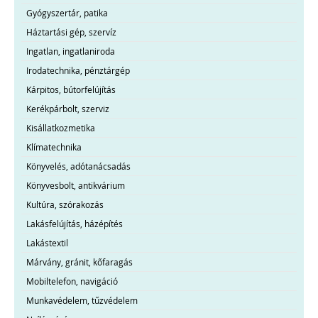
Gyógyszertár, patika
Háztartási gép, szervíz
Ingatlan, ingatlaniroda
Irodatechnika, pénztárgép
Kárpitos, bútorfelújítás
Kerékpárbolt, szerviz
Kisállatkozmetika
Klímatechnika
Könyvelés, adótanácsadás
Könyvesbolt, antikvárium
Kultúra, szórakozás
Lakásfelújítás, házépítés
Lakástextil
Márvány, gránit, kőfaragás
Mobiltelefon, navigáció
Munkavédelem, tűzvédelem