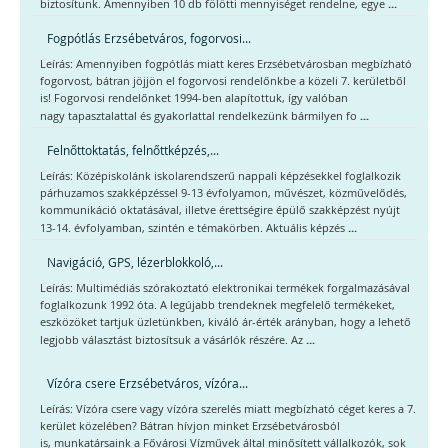
...
biztosítunk. Amennyiben 10 db fölötti mennyiséget rendelne, egye
Fogpótlás Erzsébetváros, fogorvosi...
Leírás: Amennyiben fogpótlás miatt keres Erzsébetvárosban megbízható
fogorvost, bátran jöjjön el fogorvosi rendelőnkbe a közeli 7. kerületből
is! Fogorvosi rendelőnket 1994-ben alapítottuk, így valóban
...
nagy tapasztalattal és gyakorlattal rendelkezünk bármilyen fo
Felnőttoktatás, felnőttképzés,...
Leírás: Középiskolánk iskolarendszerű nappali képzésekkel foglalkozik
párhuzamos szakképzéssel 9-13 évfolyamon, művészet, közművelődés,
kommunikáció oktatásával, illetve érettségire épülő szakképzést nyújt
...
13-14. évfolyamban, szintén e témakörben. Aktuális képzés
Navigáció, GPS, lézerblokkoló,...
Leírás: Multimédiás szórakoztató elektronikai termékek forgalmazásával
foglalkozunk 1992 óta. A legújabb trendeknek megfelelő termékeket,
eszközöket tartjuk üzletünkben, kiváló ár-érték arányban, hogy a lehető
...
legjobb választást biztosítsuk a vásárlók részére. Az
Vízóra csere Erzsébetváros, vízóra...
Leírás: Vízóra csere vagy vízóra szerelés miatt megbízható céget keres a 7.
kerület közelében? Bátran hívjon minket Erzsébetvárosból
is, munkatársaink a Fővárosi Vízművek által minősített vállalkozók, sok