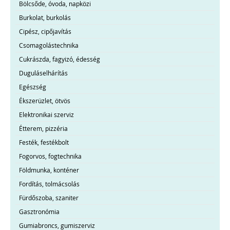
Bölcsőde, óvoda, napközi
Burkolat, burkolás
Cipész, cipőjavítás
Csomagolástechnika
Cukrászda, fagyizó, édesség
Duguláselhárítás
Egészség
Ékszerüzlet, ötvös
Elektronikai szerviz
Étterem, pizzéria
Festék, festékbolt
Fogorvos, fogtechnika
Földmunka, konténer
Fordítás, tolmácsolás
Fürdőszoba, szaniter
Gasztronómia
Gumiabroncs, gumiszerviz