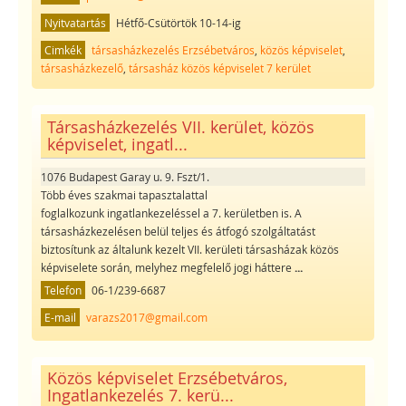
Nyitvatartás
Hétfő-Csütörtök 10-14-ig
Cimkék
társasházkezelés Erzsébetváros
,
közös képviselet
,
társasházkezelő
,
társasház közös képviselet 7 kerület
Társasházkezelés VII. kerület, közös
képviselet, ingatl...
1076 Budapest Garay u. 9. Fszt/1.
Több éves szakmai tapasztalattal
foglalkozunk ingatlankezeléssel a 7. kerületben is. A
társasházkezelésen belül teljes és átfogó szolgáltatást
biztosítunk az általunk kezelt VII. kerületi társasházak közös
képviselete során, melyhez megfelelő jogi háttere
...
Telefon
06-1/239-6687
E-mail
varazs2017@gmail.com
Közös képviselet Erzsébetváros,
Ingatlankezelés 7. kerü...