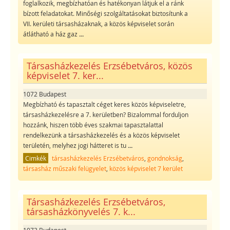
foglalkozik, megbízhatóan és hatékonyan látjuk el a ránk
bízott feladatokat. Minőségi szolgáltatásokat biztosítunk a
VII. kerületi társasházaknak, a közös képviselet során
átlátható a ház gaz
...
Társasházkezelés Erzsébetváros, közös
képviselet 7. ker...
1072 Budapest
Megbízható és tapasztalt céget keres közös képviseletre,
társasházkezelésre a 7. kerületben? Bizalommal forduljon
hozzánk, hiszen több éves szakmai tapasztalattal
rendelkezünk a társasházkezelés és a közös képviselet
területén, melyhez jogi hátteret is tu
...
Cimkék
társasházkezelés Erzsébetváros
,
gondnokság
,
társasház műszaki felügyelet
,
közös képviselet 7 kerület
Társasházkezelés Erzsébetváros,
társasházkönyvelés 7. k...