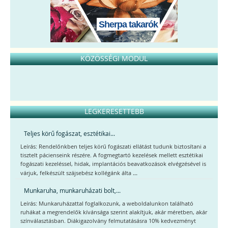
Sherpa takarók
KÖZÖSSÉGI MODUL
LEGKERESETTEBB
Teljes körű fogászat, esztétikai...
Leírás: Rendelőnkben teljes körű fogászati ellátást tudunk biztosítani a
tisztelt pácienseink részére. A fogmegtartó kezelések mellett esztétikai
fogászati kezeléssel, hidak, implantációs beavatkozások elvégzésével is
...
várjuk, felkészült szájsebész kollégánk álta
Munkaruha, munkaruházati bolt,...
Leírás: Munkaruházattal foglalkozunk, a weboldalunkon található
ruhákat a megrendelők kívánsága szerint alakítjuk, akár méretben, akár
színválasztásban. Diákigazolvány felmutatásásra 10% kedvezményt