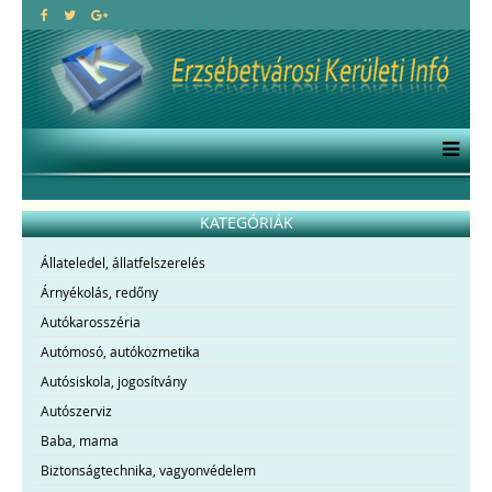
KATEGÓRIÁK
Állateledel, állatfelszerelés
Árnyékolás, redőny
Autókarosszéria
Autómosó, autókozmetika
Autósiskola, jogosítvány
Autószerviz
Baba, mama
Biztonságtechnika, vagyonvédelem