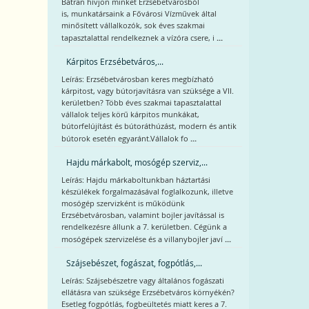
Bátran hívjon minket Erzsébetvárosból
is, munkatársaink a Fővárosi Vízművek által
minősített vállalkozók, sok éves szakmai
...
tapasztalattal rendelkeznek a vízóra csere, i
Kárpitos Erzsébetváros,...
Leírás: Erzsébetvárosban keres megbízható
kárpitost, vagy bútorjavításra van szüksége a VII.
kerületben? Több éves szakmai tapasztalattal
vállalok teljes körű kárpitos munkákat,
bútorfelújítást és bútoráthúzást, modern és antik
...
bútorok esetén egyaránt.Vállalok fo
Hajdu márkabolt, mosógép szerviz,...
Leírás: Hajdu márkaboltunkban háztartási
készülékek forgalmazásával foglalkozunk, illetve
mosógép szervizként is működünk
Erzsébetvárosban, valamint bojler javítással is
rendelkezésre állunk a 7. kerületben. Cégünk a
...
mosógépek szervizelése és a villanybojler javí
Szájsebészet, fogászat, fogpótlás,...
Leírás: Szájsebészetre vagy általános fogászati
ellátásra van szüksége Erzsébetváros környékén?
Esetleg fogpótlás, fogbeültetés miatt keres a 7.