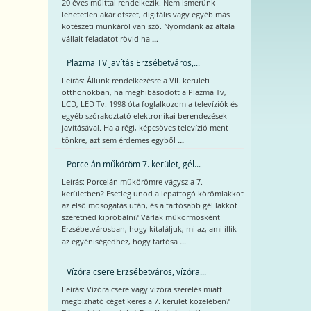
20 éves múlttal rendelkezik. Nem ismerünk
lehetetlen akár ofszet, digitális vagy egyéb más
kötészeti munkáról van szó. Nyomdánk az általa
...
vállalt feladatot rövid ha
Plazma TV javítás Erzsébetváros,...
Leírás: Állunk rendelkezésre a VII. kerületi
otthonokban, ha meghibásodott a Plazma Tv,
LCD, LED Tv. 1998 óta foglalkozom a televíziók és
egyéb szórakoztató elektronikai berendezések
javításával. Ha a régi, képcsöves televízió ment
...
tönkre, azt sem érdemes egyből
Porcelán műköröm 7. kerület, gél...
Leírás: Porcelán műkörömre vágysz a 7.
kerületben? Esetleg unod a lepattogó körömlakkot
az első mosogatás után, és a tartósabb gél lakkot
szeretnéd kipróbálni? Várlak műkörmösként
Erzsébetvárosban, hogy kitaláljuk, mi az, ami illik
...
az egyéniségedhez, hogy tartósa
Vízóra csere Erzsébetváros, vízóra...
Leírás: Vízóra csere vagy vízóra szerelés miatt
megbízható céget keres a 7. kerület közelében?