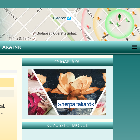
ÁRAINK
CSIGAPLÁZA
.
Sherpa takarók
al,
a
...
KÖZÖSSÉGI MODUL