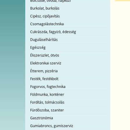
Bölcsőde, óvoda, napközi
Burkolat, burkolás
Cipész, cipőjavítás
Csomagolástechnika
Cukrászda, fagyizó, édesség
Duguláselhárítás
Egészség
Ékszerüzlet, ötvös
Elektronikai szerviz
Étterem, pizzéria
Festék, festékbolt
Fogorvos, fogtechnika
Földmunka, konténer
Fordítás, tolmácsolás
Fürdőszoba, szaniter
Gasztronómia
Gumiabroncs, gumiszerviz