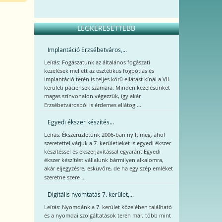
LEGKERESETTEBB
Implantáció Erzsébetváros,...
Leírás: Fogászatunk az általános fogászati
kezelések mellett az esztétikus fogpótlás és
implantáció terén is teljes körű ellátást kínál a VII.
kerületi páciensek számára. Minden kezelésünket
magas színvonalon végezzük, így akár
...
Erzsébetvárosból is érdemes ellátog
Egyedi ékszer készítés...
Leírás: Ékszerüzletünk 2006-ban nyílt meg, ahol
szeretettel várjuk a 7. kerületieket is egyedi ékszer
készítéssel és ékszerjavítással egyaránt!Egyedi
ékszer készítést vállalunk bármilyen alkalomra,
akár eljegyzésre, esküvőre, de ha egy szép emléket
...
szeretne szere
Digitális nyomtatás 7. kerület,...
Leírás: Nyomdánk a 7. kerület közelében található
és a nyomdai szolgáltatások terén már, több mint