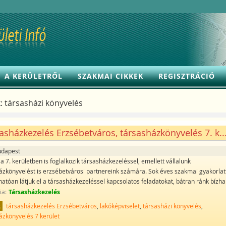
A KERÜLETRŐL
SZAKMAI CIKKEK
REGISZTRÁCIÓ
:
társasházi könyvelés
asházkezelés Erzsébetváros, társasházkönyvelés 7. k..
udapest
 7. kerületben is foglalkozik társasházkezeléssel, emellett vállalunk
ázkönyvelést is erzsébetvárosi partnereink számára. Sok éves szakmai gyakorlatt
atóan látjuk el a társasházkezeléssel kapcsolatos feladatokat, bátran ránk bízh
ia:
Társasházkezelés
k
társasházkezelés Erzsébetváros
,
lakóképviselet
,
társasházi könyvelés
,
ázkönyvelés 7 kerület