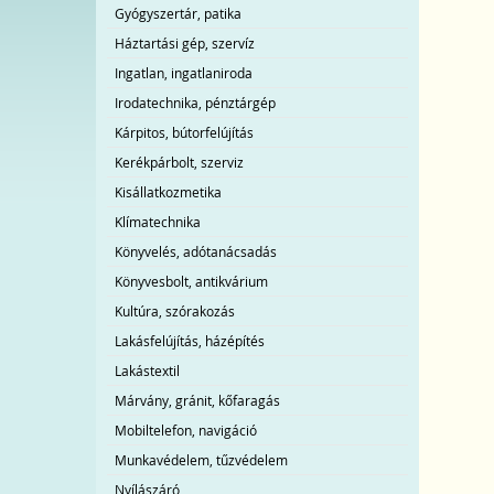
Gyógyszertár, patika
Háztartási gép, szervíz
Ingatlan, ingatlaniroda
Irodatechnika, pénztárgép
Kárpitos, bútorfelújítás
Kerékpárbolt, szerviz
Kisállatkozmetika
Klímatechnika
Könyvelés, adótanácsadás
Könyvesbolt, antikvárium
Kultúra, szórakozás
Lakásfelújítás, házépítés
Lakástextil
Márvány, gránit, kőfaragás
Mobiltelefon, navigáció
Munkavédelem, tűzvédelem
Nyílászáró