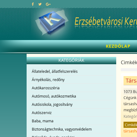
KEZDŐLAP
KATEGÓRIÁK
Cimkék
Állateledel, állatfelszerelés
Társ
Árnyékolás, redőny
Autókarosszéria
1073 B
Autómosó, autókozmetika
Cégünk a
társash
Autósiskola, jogosítvány
megbízh
Autószerviz
Kategór
Baba, mama
Cimké
Biztonságtechnika, vagyonvédelem
társash