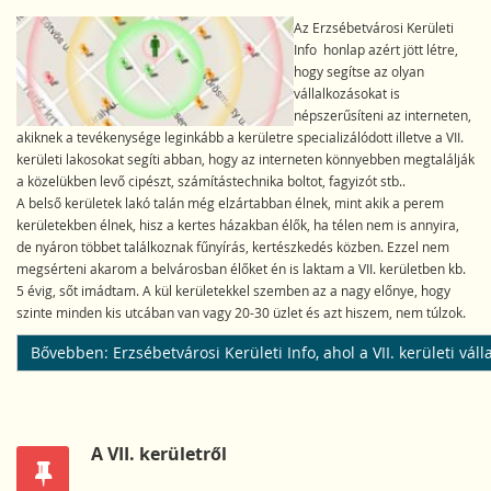
Az Erzsébetvárosi Kerületi
Info honlap azért jött létre,
hogy segítse az olyan
vállalkozásokat is
népszerűsíteni az interneten,
akiknek a tevékenysége leginkább a kerületre specializálódott illetve a VII.
kerületi lakosokat segíti abban, hogy az interneten könnyebben megtalálják
a közelükben levő cipészt, számítástechnika boltot, fagyizót stb..
A belső kerületek lakó talán még elzártabban élnek, mint akik a perem
kerületekben élnek, hisz a kertes házakban élők, ha télen nem is annyira,
de nyáron többet találkoznak fűnyírás, kertészkedés közben. Ezzel nem
megsérteni akarom a belvárosban élőket én is laktam a VII. kerületben kb.
5 évig, sőt imádtam. A kül kerületekkel szemben az a nagy előnye, hogy
szinte minden kis utcában van vagy 20-30 üzlet és azt hiszem, nem túlzok.
Bővebben: Erzsébetvárosi Kerületi Info, ahol a VII. kerületi vá
A VII. kerületről