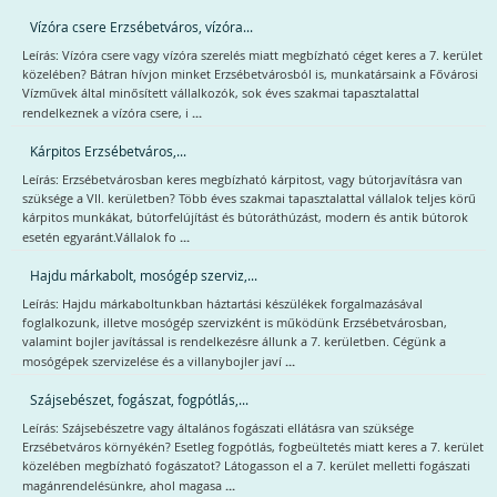
Vízóra csere Erzsébetváros, vízóra...
Leírás: Vízóra csere vagy vízóra szerelés miatt megbízható céget keres a 7. kerület
közelében? Bátran hívjon minket Erzsébetvárosból is, munkatársaink a Fővárosi
Vízművek által minősített vállalkozók, sok éves szakmai tapasztalattal
...
rendelkeznek a vízóra csere, i
Kárpitos Erzsébetváros,...
Leírás: Erzsébetvárosban keres megbízható kárpitost, vagy bútorjavításra van
szüksége a VII. kerületben? Több éves szakmai tapasztalattal vállalok teljes körű
kárpitos munkákat, bútorfelújítást és bútoráthúzást, modern és antik bútorok
...
esetén egyaránt.Vállalok fo
Hajdu márkabolt, mosógép szerviz,...
Leírás: Hajdu márkaboltunkban háztartási készülékek forgalmazásával
foglalkozunk, illetve mosógép szervizként is működünk Erzsébetvárosban,
valamint bojler javítással is rendelkezésre állunk a 7. kerületben. Cégünk a
...
mosógépek szervizelése és a villanybojler javí
Szájsebészet, fogászat, fogpótlás,...
Leírás: Szájsebészetre vagy általános fogászati ellátásra van szüksége
Erzsébetváros környékén? Esetleg fogpótlás, fogbeültetés miatt keres a 7. kerület
közelében megbízható fogászatot? Látogasson el a 7. kerület melletti fogászati
...
magánrendelésünkre, ahol magasa