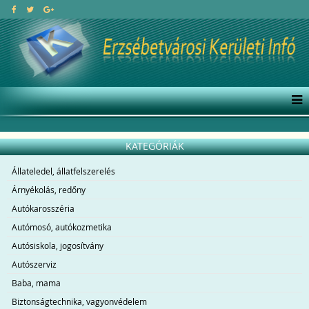
KATEGÓRIÁK
Állateledel, állatfelszerelés
Árnyékolás, redőny
Autókarosszéria
Autómosó, autókozmetika
Autósiskola, jogosítvány
Autószerviz
Baba, mama
Biztonságtechnika, vagyonvédelem