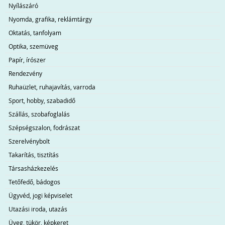
Nyílászáró
Nyomda, grafika, reklámtárgy
Oktatás, tanfolyam
Optika, szemüveg
Papír, írószer
Rendezvény
Ruhaüzlet, ruhajavítás, varroda
Sport, hobby, szabadidő
Szállás, szobafoglalás
Szépségszalon, fodrászat
Szerelvénybolt
Takarítás, tisztítás
Társasházkezelés
Tetőfedő, bádogos
Ügyvéd, jogi képviselet
Utazási iroda, utazás
Üveg, tükör, képkeret