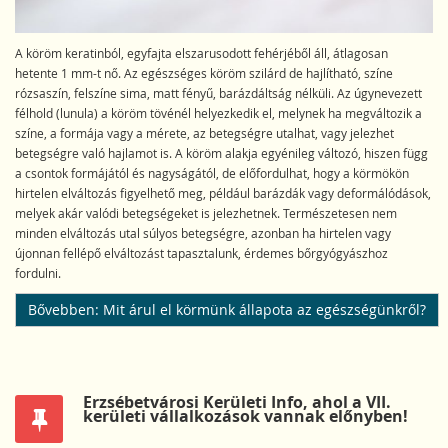
A köröm keratinból, egyfajta elszarusodott fehérjéből áll, átlagosan
hetente 1 mm-t nő. Az egészséges köröm szilárd de hajlítható, színe
rózsaszín, felszíne sima, matt fényű, barázdáltság nélküli. Az úgynevezett
félhold (lunula) a köröm tövénél helyezkedik el, melynek ha megváltozik a
színe, a formája vagy a mérete, az betegségre utalhat, vagy jelezhet
betegségre való hajlamot is. A köröm alakja egyénileg változó, hiszen függ
a csontok formájától és nagyságától, de előfordulhat, hogy a körmökön
hirtelen elváltozás figyelhető meg, például barázdák vagy deformálódások,
melyek akár valódi betegségeket is jelezhetnek. Természetesen nem
minden elváltozás utal súlyos betegségre, azonban ha hirtelen vagy
újonnan fellépő elváltozást tapasztalunk, érdemes bőrgyógyászhoz
fordulni.
Bővebben: Mit árul el körmünk állapota az egészségünkről?
Erzsébetvárosi Kerületi Info, ahol a VII.
kerületi vállalkozások vannak előnyben!