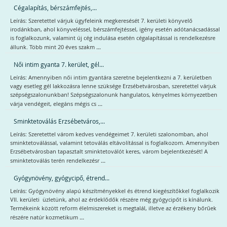
Cégalapítás, bérszámfejtés,...
Leírás: Szeretettel várjuk ügyfeleink megkeresését 7. kerületi könyvelő
irodánkban, ahol könyveléssel, bérszámfejtéssel, igény esetén adótanácsadással
is foglalkozunk, valamint új cég indulása esetén cégalapítással is rendelkezésre
...
állunk. Több mint 20 éves szakm
Női intim gyanta 7. kerület, gél...
Leírás: Amennyiben női intim gyantára szeretne bejelentkezni a 7. kerületben
vagy esetleg gél lakkozásra lenne szüksége Erzsébetvárosban, szeretettel várjuk
szépségszalonunkban! Szépségszalonunk hangulatos, kényelmes környezetben
...
várja vendégeit, elegáns mégis cs
Sminktetoválás Erzsébetváros,...
Leírás: Szeretettel várom kedves vendégeimet 7. kerületi szalonomban, ahol
sminktetoválással, valamint tetoválás eltávolítással is foglalkozom. Amennyiben
Erzsébetvárosban tapasztalt sminktetoválót keres, várom bejelentkezését! A
...
sminktetoválás terén rendelkezésr
Gyógynövény, gyógycipő, étrend...
Leírás: Gyógynövény alapú készítményekkel és étrend kiegészítőkkel foglalkozik
VII. kerületi üzletünk, ahol az érdeklődők részére még gyógycipőt is kínálunk.
Termékeink között reform élelmiszereket is megtalál, illetve az érzékeny bőrűek
...
részére natúr kozmetikum