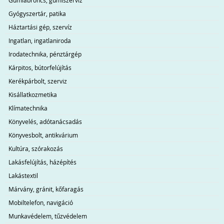
Gumiabroncs, gumiszerviz
Gyógyszertár, patika
Háztartási gép, szervíz
Ingatlan, ingatlaniroda
Irodatechnika, pénztárgép
Kárpitos, bútorfelújítás
Kerékpárbolt, szerviz
Kisállatkozmetika
Klímatechnika
Könyvelés, adótanácsadás
Könyvesbolt, antikvárium
Kultúra, szórakozás
Lakásfelújítás, házépítés
Lakástextil
Márvány, gránit, kőfaragás
Mobiltelefon, navigáció
Munkavédelem, tűzvédelem