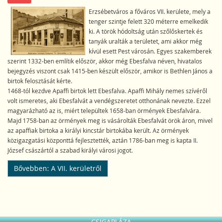
Erzsébetváros a főváros VII. kerülete, mely a
tenger szintje felett 320 méterre emelkedik
ki. A török hódoltság után szőlőskertek és
tanyák uralták a területet, ami akkor még
kívül esett Pest városán. Egyes szakemberek
szerint 1332-ben említik először, akkor még Ebesfalva néven, hivatalos
bejegyzés viszont csak 1415-ben készült először, amikor is Bethlen János a
birtok felosztását kérte.
1468-tól kezdve Apaffi birtok lett Ebesfalva. Apaffi Mihály nemes szívéről
volt ismeretes, aki Ebesfalvát a vendégszeretet otthonának nevezte. Ezzel
magyarázható az is, miért települtek 1658-ban örmények Ebesfalvára.
Majd 1758-ban az örmények meg is vásárolták Ebesfalvát örök áron, mivel
az apaffiak birtoka a királyi kincstár birtokába került. Az örmények
közigazgatási központtá fejlesztették, aztán 1786-ban meg is kapta II.
József császártól a szabad királyi városi jogot.
Bővebben: A VII. kerületről
CSIGAPLÁZA