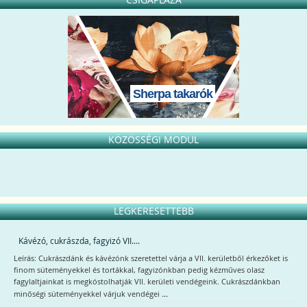
Sherpa takarók
KÖZÖSSÉGI MODUL
LEGKERESETTEBB
Kávézó, cukrászda, fagyizó VII....
Leírás: Cukrászdánk és kávézónk szeretettel várja a VII. kerületből érkezőket is
finom süteményekkel és tortákkal, fagyizónkban pedig kézműves olasz
fagylaltjainkat is megkóstolhatják VII. kerületi vendégeink. Cukrászdánkban
...
minőségi süteményekkel várjuk vendégei