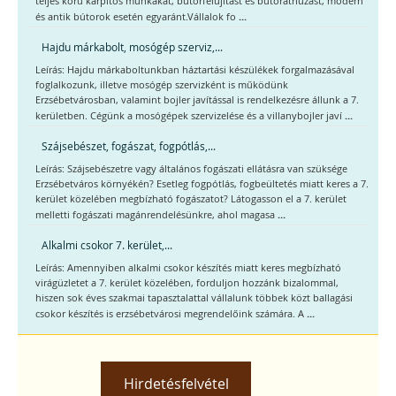
teljes körű kárpitos munkákat, bútorfelújítást és bútoráthúzást, modern
...
és antik bútorok esetén egyaránt.Vállalok fo
Hajdu márkabolt, mosógép szerviz,...
Leírás: Hajdu márkaboltunkban háztartási készülékek forgalmazásával
foglalkozunk, illetve mosógép szervizként is működünk
Erzsébetvárosban, valamint bojler javítással is rendelkezésre állunk a 7.
...
kerületben. Cégünk a mosógépek szervizelése és a villanybojler javí
Szájsebészet, fogászat, fogpótlás,...
Leírás: Szájsebészetre vagy általános fogászati ellátásra van szüksége
Erzsébetváros környékén? Esetleg fogpótlás, fogbeültetés miatt keres a 7.
kerület közelében megbízható fogászatot? Látogasson el a 7. kerület
...
melletti fogászati magánrendelésünkre, ahol magasa
Alkalmi csokor 7. kerület,...
Leírás: Amennyiben alkalmi csokor készítés miatt keres megbízható
virágüzletet a 7. kerület közelében, forduljon hozzánk bizalommal,
hiszen sok éves szakmai tapasztalattal vállalunk többek közt ballagási
...
csokor készítés is erzsébetvárosi megrendelőink számára. A
Hirdetésfelvétel