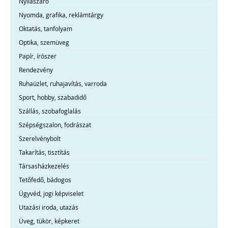
Nyílászáró
Nyomda, grafika, reklámtárgy
Oktatás, tanfolyam
Optika, szemüveg
Papír, írószer
Rendezvény
Ruhaüzlet, ruhajavítás, varroda
Sport, hobby, szabadidő
Szállás, szobafoglalás
Szépségszalon, fodrászat
Szerelvénybolt
Takarítás, tisztítás
Társasházkezelés
Tetőfedő, bádogos
Ügyvéd, jogi képviselet
Utazási iroda, utazás
Üveg, tükör, képkeret