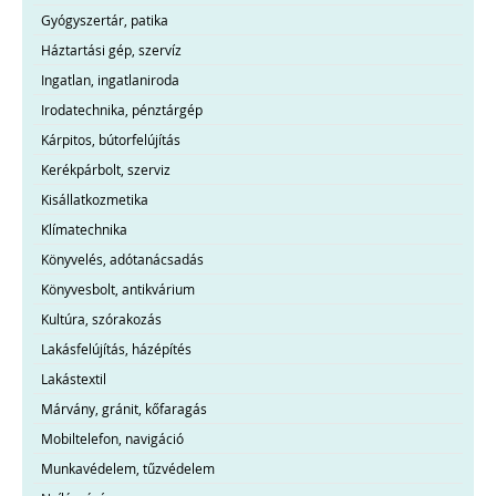
Gyógyszertár, patika
Háztartási gép, szervíz
Ingatlan, ingatlaniroda
Irodatechnika, pénztárgép
Kárpitos, bútorfelújítás
Kerékpárbolt, szerviz
Kisállatkozmetika
Klímatechnika
Könyvelés, adótanácsadás
Könyvesbolt, antikvárium
Kultúra, szórakozás
Lakásfelújítás, házépítés
Lakástextil
Márvány, gránit, kőfaragás
Mobiltelefon, navigáció
Munkavédelem, tűzvédelem