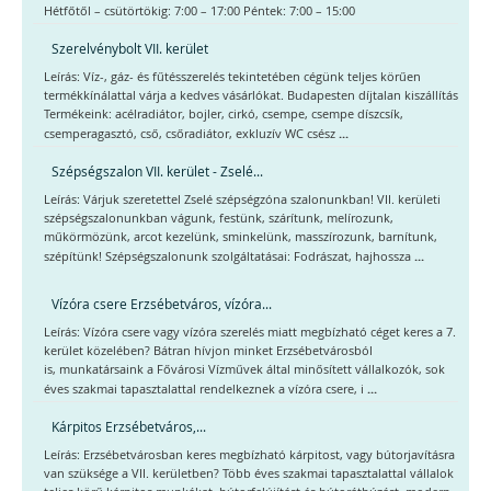
Hétfőtől – csütörtökig: 7:00 – 17:00 Péntek: 7:00 – 15:00
Szerelvénybolt VII. kerület
Leírás: Víz-, gáz- és fűtésszerelés tekintetében cégünk teljes körűen
termékkínálattal várja a kedves vásárlókat. Budapesten díjtalan kiszállítás
Termékeink: acélradiátor, bojler, cirkó, csempe, csempe díszcsík,
...
csemperagasztó, cső, csőradiátor, exkluzív WC csész
Szépségszalon VII. kerület - Zselé...
Leírás: Várjuk szeretettel Zselé szépségzóna szalonunkban! VII. kerületi
szépségszalonunkban vágunk, festünk, szárítunk, melírozunk,
műkörmözünk, arcot kezelünk, sminkelünk, masszírozunk, barnítunk,
...
szépítünk! Szépségszalonunk szolgáltatásai: Fodrászat, hajhossza
Vízóra csere Erzsébetváros, vízóra...
Leírás: Vízóra csere vagy vízóra szerelés miatt megbízható céget keres a 7.
kerület közelében? Bátran hívjon minket Erzsébetvárosból
is, munkatársaink a Fővárosi Vízművek által minősített vállalkozók, sok
...
éves szakmai tapasztalattal rendelkeznek a vízóra csere, i
Kárpitos Erzsébetváros,...
Leírás: Erzsébetvárosban keres megbízható kárpitost, vagy bútorjavításra
van szüksége a VII. kerületben? Több éves szakmai tapasztalattal vállalok