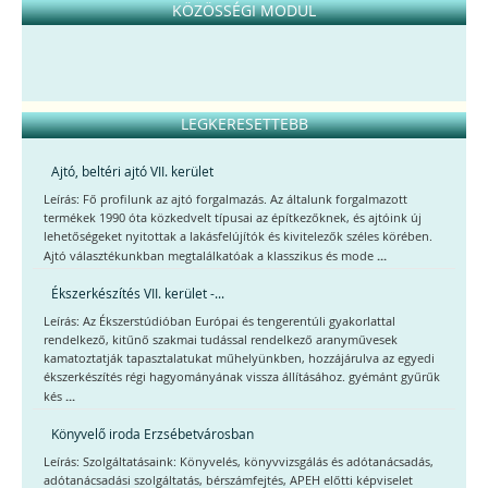
KÖZÖSSÉGI MODUL
LEGKERESETTEBB
Ajtó, beltéri ajtó VII. kerület
Leírás: Fő profilunk az ajtó forgalmazás. Az általunk forgalmazott
termékek 1990 óta közkedvelt típusai az építkezőknek, és ajtóink új
lehetőségeket nyitottak a lakásfelújítók és kivitelezők széles körében.
...
Ajtó választékunkban megtalálkatóak a klasszikus és mode
Ékszerkészítés VII. kerület -...
Leírás: Az Ékszerstúdióban Európai és tengerentúli gyakorlattal
rendelkező, kitűnő szakmai tudással rendelkező aranyművesek
kamatoztatják tapasztalatukat műhelyünkben, hozzájárulva az egyedi
ékszerkészítés régi hagyományának vissza állításához. gyémánt gyűrűk
...
kés
Könyvelő iroda Erzsébetvárosban
Leírás: Szolgáltatásaink: Könyvelés, könyvvizsgálás és adótanácsadás,
adótanácsadási szolgáltatás, bérszámfejtés, APEH előtti képviselet