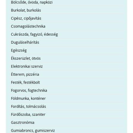
Bölcsőde, óvoda, napközi
Burkolat, burkolás
Cipész, cipőjavítás
Csomagolástechnika
Cukrászda, fagyizó, édesség
Duguláselhárítás
Egészség
Ékszerüzlet, ötvös
Elektronikai szerviz
Étterem, pizzéria
Festék, festékbolt
Fogorvos, fogtechnika
Földmunka, konténer
Fordítás, tolmácsolás
Fürdőszoba, szaniter
Gasztronómia
Gumiabroncs, gumiszerviz