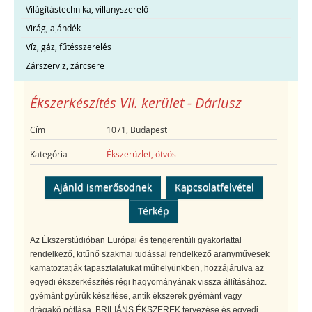
Világítástechnika, villanyszerelő
Virág, ajándék
Víz, gáz, fűtésszerelés
Zárszerviz, zárcsere
Ékszerkészítés VII. kerület - Dáriusz
Cím
1071, Budapest
Kategória
Ékszerüzlet, ötvös
Ajánld ismerősödnek
Kapcsolatfelvétel
Térkép
Az Ékszerstúdióban Európai és tengerentúli gyakorlattal
rendelkező, kitűnő szakmai tudással rendelkező aranyművesek
kamatoztatják tapasztalatukat műhelyünkben, hozzájárulva az
egyedi ékszerkészítés régi hagyományának vissza állításához.
gyémánt gyűrűk készítése, antik ékszerek gyémánt vagy
drágakő pótlása, BRILIÁNS ÉKSZEREK tervezése és egyedi