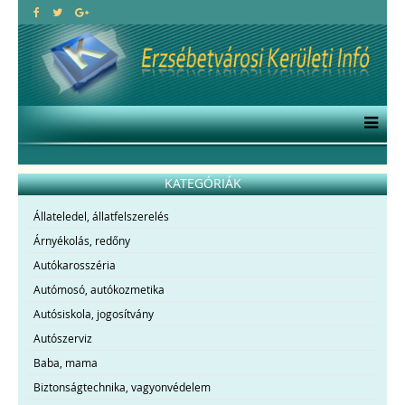
KATEGÓRIÁK
Állateledel, állatfelszerelés
Árnyékolás, redőny
Autókarosszéria
Autómosó, autókozmetika
Autósiskola, jogosítvány
Autószerviz
Baba, mama
Biztonságtechnika, vagyonvédelem