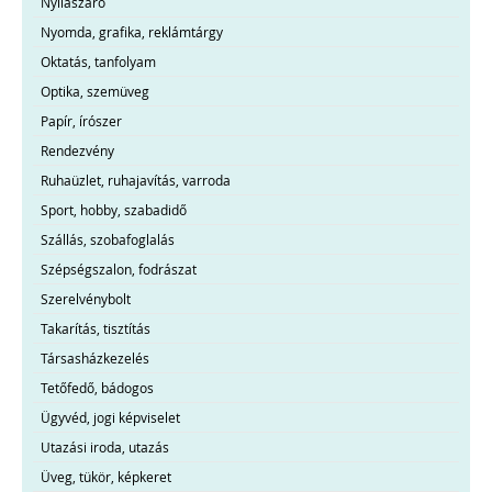
Nyílászáró
Nyomda, grafika, reklámtárgy
Oktatás, tanfolyam
Optika, szemüveg
Papír, írószer
Rendezvény
Ruhaüzlet, ruhajavítás, varroda
Sport, hobby, szabadidő
Szállás, szobafoglalás
Szépségszalon, fodrászat
Szerelvénybolt
Takarítás, tisztítás
Társasházkezelés
Tetőfedő, bádogos
Ügyvéd, jogi képviselet
Utazási iroda, utazás
Üveg, tükör, képkeret