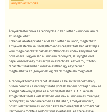
árnyékolástechnika
Árnyékolástechnika és redőnyök a 7. kerületben – minden, amire
szüksége lehet
Ebben az alkategóriában a VII. kerületben működő, megbízható
árnyékolástechnikai szolgáltatókat és cégeket találhat, akik teljes
körű megoldásokat kínálnak az otthonok és irodák kényelmének
növelésére. Legyen szó alumínium redőnyről, szúnyoghálóról,
napellenzőről vagy más árnyékolástechnikai eszközről, itt több
tapasztalt szakember közül választhat, így egyszerűen
megtalálhatja az igényeinek leginkább megfelelő megoldást.
A redőnyök fontos szerepet játszanak a belső tér védelmében,
hiszen nemcsak a napfényt szabályozzák, hanem hozzájárulnak az
energiahatékonysághoz és a hőszigeteléshez is. A 7. kerületi
szolgáltatók széles választékban kínálnak alumínium és műanyag
redőnyöket, minden méretben és stílusban, amelyek modern,
hosszú élettartamú és könnyen kezelhető megoldást biztosítanak.
Partnereink többféle redőny típus gyártásával és szerelésével