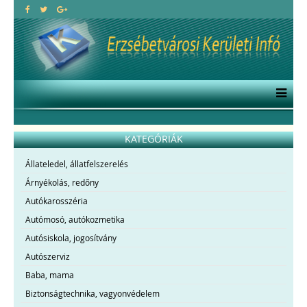
KATEGÓRIÁK
Állateledel, állatfelszerelés
Árnyékolás, redőny
Autókarosszéria
Autómosó, autókozmetika
Autósiskola, jogosítvány
Autószerviz
Baba, mama
Biztonságtechnika, vagyonvédelem