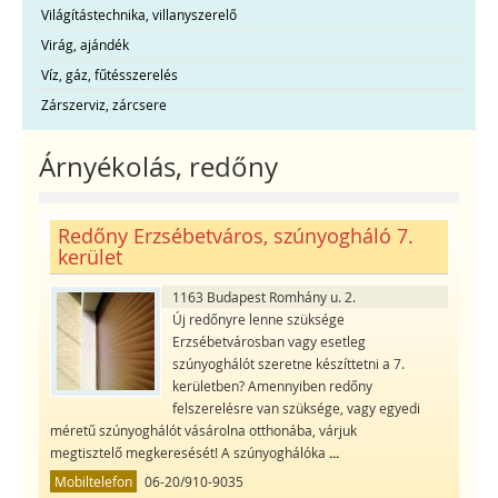
Világítástechnika, villanyszerelő
Virág, ajándék
Víz, gáz, fűtésszerelés
Zárszerviz, zárcsere
Árnyékolás, redőny
Redőny Erzsébetváros, szúnyogháló 7.
kerület
1163 Budapest Romhány u. 2.
Új redőnyre lenne szüksége
Erzsébetvárosban vagy esetleg
szúnyoghálót szeretne készíttetni a 7.
kerületben? Amennyiben redőny
felszerelésre van szüksége, vagy egyedi
méretű szúnyoghálót vásárolna otthonába, várjuk
megtisztelő megkeresését! A szúnyoghálóka
...
Mobiltelefon
06-20/910-9035