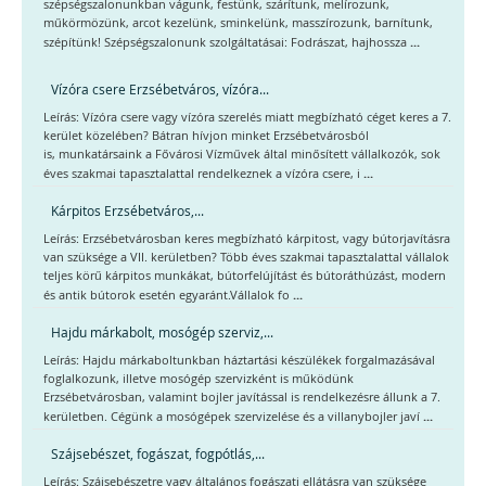
szépségszalonunkban vágunk, festünk, szárítunk, melírozunk,
műkörmözünk, arcot kezelünk, sminkelünk, masszírozunk, barnítunk,
...
szépítünk! Szépségszalonunk szolgáltatásai: Fodrászat, hajhossza
Vízóra csere Erzsébetváros, vízóra...
Leírás: Vízóra csere vagy vízóra szerelés miatt megbízható céget keres a 7.
kerület közelében? Bátran hívjon minket Erzsébetvárosból
is, munkatársaink a Fővárosi Vízművek által minősített vállalkozók, sok
...
éves szakmai tapasztalattal rendelkeznek a vízóra csere, i
Kárpitos Erzsébetváros,...
Leírás: Erzsébetvárosban keres megbízható kárpitost, vagy bútorjavításra
van szüksége a VII. kerületben? Több éves szakmai tapasztalattal vállalok
teljes körű kárpitos munkákat, bútorfelújítást és bútoráthúzást, modern
...
és antik bútorok esetén egyaránt.Vállalok fo
Hajdu márkabolt, mosógép szerviz,...
Leírás: Hajdu márkaboltunkban háztartási készülékek forgalmazásával
foglalkozunk, illetve mosógép szervizként is működünk
Erzsébetvárosban, valamint bojler javítással is rendelkezésre állunk a 7.
...
kerületben. Cégünk a mosógépek szervizelése és a villanybojler javí
Szájsebészet, fogászat, fogpótlás,...
Leírás: Szájsebészetre vagy általános fogászati ellátásra van szüksége