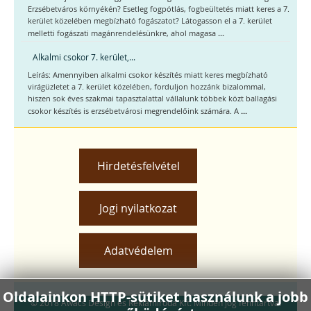
Erzsébetváros környékén? Esetleg fogpótlás, fogbeültetés miatt keres a 7.
kerület közelében megbízható fogászatot? Látogasson el a 7. kerület
...
melletti fogászati magánrendelésünkre, ahol magasa
Alkalmi csokor 7. kerület,...
Leírás: Amennyiben alkalmi csokor készítés miatt keres megbízható
virágüzletet a 7. kerület közelében, forduljon hozzánk bizalommal,
hiszen sok éves szakmai tapasztalattal vállalunk többek közt ballagási
...
csokor készítés is erzsébetvárosi megrendelőink számára. A
Hirdetésfelvétel
Jogi nyilatkozat
Adatvédelem
Oldalainkon HTTP-sütiket használunk a jobb
© 2018 Awacs Design és Reklámiroda Kft. Minden jog fenntartva.