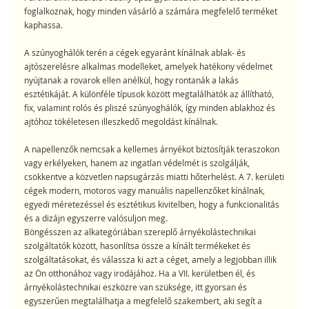
foglalkoznak, hogy minden vásárló a számára megfelelő terméket
kaphassa.
A szúnyoghálók terén a cégek egyaránt kínálnak ablak- és
ajtószerelésre alkalmas modelleket, amelyek hatékony védelmet
nyújtanak a rovarok ellen anélkül, hogy rontanák a lakás
esztétikáját. A különféle típusok között megtalálhatók az állítható,
fix, valamint rolós és pliszé szúnyoghálók, így minden ablakhoz és
ajtóhoz tökéletesen illeszkedő megoldást kínálnak.
A napellenzők nemcsak a kellemes árnyékot biztosítják teraszokon
vagy erkélyeken, hanem az ingatlan védelmét is szolgálják,
csökkentve a közvetlen napsugárzás miatti hőterhelést. A 7. kerületi
cégek modern, motoros vagy manuális napellenzőket kínálnak,
egyedi méretezéssel és esztétikus kivitelben, hogy a funkcionalitás
és a dizájn egyszerre valósuljon meg.
Böngésszen az alkategóriában szereplő árnyékolástechnikai
szolgáltatók között, hasonlítsa össze a kínált termékeket és
szolgáltatásokat, és válassza ki azt a céget, amely a legjobban illik
az Ön otthonához vagy irodájához. Ha a VII. kerületben él, és
árnyékolástechnikai eszközre van szüksége, itt gyorsan és
egyszerűen megtalálhatja a megfelelő szakembert, aki segít a