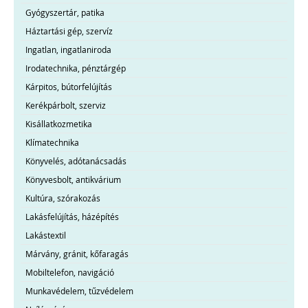
Gyógyszertár, patika
Háztartási gép, szervíz
Ingatlan, ingatlaniroda
Irodatechnika, pénztárgép
Kárpitos, bútorfelújítás
Kerékpárbolt, szerviz
Kisállatkozmetika
Klímatechnika
Könyvelés, adótanácsadás
Könyvesbolt, antikvárium
Kultúra, szórakozás
Lakásfelújítás, házépítés
Lakástextil
Márvány, gránit, kőfaragás
Mobiltelefon, navigáció
Munkavédelem, tűzvédelem