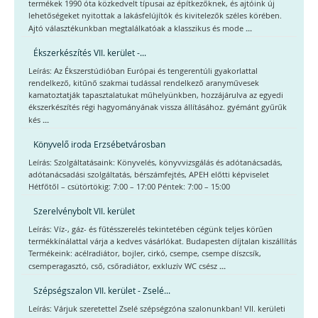
termékek 1990 óta közkedvelt típusai az építkezőknek, és ajtóink új
lehetőségeket nyitottak a lakásfelújítók és kivitelezők széles körében.
...
Ajtó választékunkban megtalálkatóak a klasszikus és mode
Ékszerkészítés VII. kerület -...
Leírás: Az Ékszerstúdióban Európai és tengerentúli gyakorlattal
rendelkező, kitűnő szakmai tudással rendelkező aranyművesek
kamatoztatják tapasztalatukat műhelyünkben, hozzájárulva az egyedi
ékszerkészítés régi hagyományának vissza állításához. gyémánt gyűrűk
...
kés
Könyvelő iroda Erzsébetvárosban
Leírás: Szolgáltatásaink: Könyvelés, könyvvizsgálás és adótanácsadás,
adótanácsadási szolgáltatás, bérszámfejtés, APEH előtti képviselet
Hétfőtől – csütörtökig: 7:00 – 17:00 Péntek: 7:00 – 15:00
Szerelvénybolt VII. kerület
Leírás: Víz-, gáz- és fűtésszerelés tekintetében cégünk teljes körűen
termékkínálattal várja a kedves vásárlókat. Budapesten díjtalan kiszállítás
Termékeink: acélradiátor, bojler, cirkó, csempe, csempe díszcsík,
...
csemperagasztó, cső, csőradiátor, exkluzív WC csész
Szépségszalon VII. kerület - Zselé...
Leírás: Várjuk szeretettel Zselé szépségzóna szalonunkban! VII. kerületi