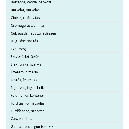
Bölcsőde, óvoda, napközi
Burkolat, burkolás
Cipész, cipőjavítás
Csomagolástechnika
Cukrászda, fagyizó, édesség
Duguláselhárítás
Egészség
Ékszerüzlet, ötvös
Elektronikai szerviz
Étterem, pizzéria
Festék, festékbolt
Fogorvos, fogtechnika
Földmunka, konténer
Fordítás, tolmácsolás
Fürdőszoba, szaniter
Gasztronómia
Gumiabroncs, gumiszerviz