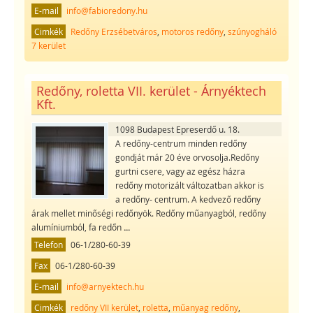
E-mail
info@fabioredony.hu
Cimkék
Redőny Erzsébetváros
,
motoros redőny
,
szúnyogháló
7 kerület
Redőny, roletta VII. kerület - Árnyéktech
Kft.
1098 Budapest Epreserdő u. 18.
A redőny-centrum minden redőny
gondját már 20 éve orvosolja.Redőny
gurtni csere, vagy az egész házra
redőny motorizált változatban akkor is
a redőny- centrum. A kedvező redőny
árak mellet minőségi redőnyök. Redőny műanyagból, redőny
alumíniumból, fa redőn
...
Telefon
06-1/280-60-39
Fax
06-1/280-60-39
E-mail
info@arnyektech.hu
Cimkék
redőny VII kerület
,
roletta
,
műanyag redőny
,