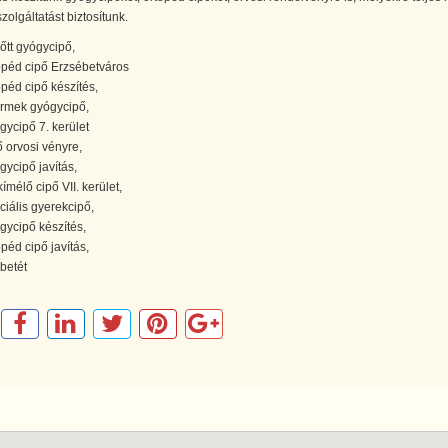
szolgáltatást biztosítunk.
nőtt gyógycipő,
opéd cipő Erzsébetváros
opéd cipő készítés,
rmek gyógycipő,
gycipő 7. kerület
ő orvosi vényre,
gycipő javítás,
ímélő cipő VII. kerület,
ciális gyerekcipő,
gycipő készítés,
opéd cipő javítás,
pbetét