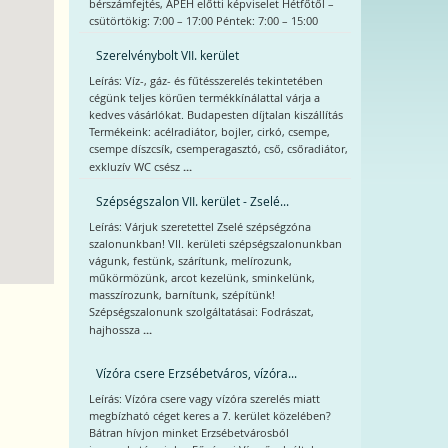
bérszámfejtés, APEH előtti képviselet Hétfőtől –
csütörtökig: 7:00 – 17:00 Péntek: 7:00 – 15:00
Szerelvénybolt VII. kerület
Leírás: Víz-, gáz- és fűtésszerelés tekintetében
cégünk teljes körűen termékkínálattal várja a
kedves vásárlókat. Budapesten díjtalan kiszállítás
Termékeink: acélradiátor, bojler, cirkó, csempe,
csempe díszcsík, csemperagasztó, cső, csőradiátor,
...
exkluzív WC csész
Szépségszalon VII. kerület - Zselé...
Leírás: Várjuk szeretettel Zselé szépségzóna
szalonunkban! VII. kerületi szépségszalonunkban
vágunk, festünk, szárítunk, melírozunk,
műkörmözünk, arcot kezelünk, sminkelünk,
masszírozunk, barnítunk, szépítünk!
Szépségszalonunk szolgáltatásai: Fodrászat,
...
hajhossza
Vízóra csere Erzsébetváros, vízóra...
Leírás: Vízóra csere vagy vízóra szerelés miatt
megbízható céget keres a 7. kerület közelében?
Bátran hívjon minket Erzsébetvárosból