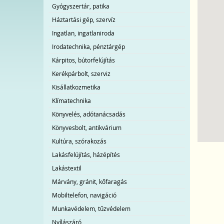
Gyógyszertár, patika
Háztartási gép, szervíz
Ingatlan, ingatlaniroda
Irodatechnika, pénztárgép
Kárpitos, bútorfelújítás
Kerékpárbolt, szerviz
Kisállatkozmetika
Klímatechnika
Könyvelés, adótanácsadás
Könyvesbolt, antikvárium
Kultúra, szórakozás
Lakásfelújítás, házépítés
Lakástextil
Márvány, gránit, kőfaragás
Mobiltelefon, navigáció
Munkavédelem, tűzvédelem
Nyílászáró