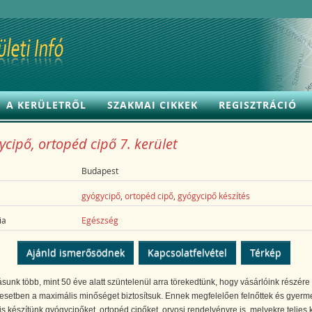
A KERÜLETRŐL
SZAKMAI CIKKEK
REGISZTRÁCIÓ
cipő, ortopéd cipő 7. kerület
Budapest
gyógycipő
,
ortopéd cipő
,
gyógycipő készítés
ia
Egészség
Ajánld ismerősödnek
Kapcsolatfelvétel
Térkép
sunk több, mint 50 éve alatt szüntelenül arra törekedtünk, hogy vásárlóink részére
esetben a maximális minőséget biztosítsuk. Ennek megfelelően felnőttek és gyerm
is készítünk gyógycipőket, ortopéd cipőket, orvosi rendelvényre is, melyekre teljes 