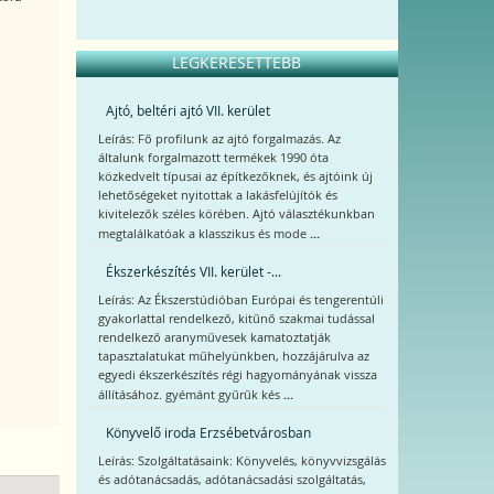
LEGKERESETTEBB
Ajtó, beltéri ajtó VII. kerület
Leírás: Fő profilunk az ajtó forgalmazás. Az
általunk forgalmazott termékek 1990 óta
közkedvelt típusai az építkezőknek, és ajtóink új
lehetőségeket nyitottak a lakásfelújítók és
kivitelezők széles körében. Ajtó választékunkban
...
megtalálkatóak a klasszikus és mode
Ékszerkészítés VII. kerület -...
Leírás: Az Ékszerstúdióban Európai és tengerentúli
gyakorlattal rendelkező, kitűnő szakmai tudással
rendelkező aranyművesek kamatoztatják
tapasztalatukat műhelyünkben, hozzájárulva az
egyedi ékszerkészítés régi hagyományának vissza
...
állításához. gyémánt gyűrűk kés
Könyvelő iroda Erzsébetvárosban
Leírás: Szolgáltatásaink: Könyvelés, könyvvizsgálás
és adótanácsadás, adótanácsadási szolgáltatás,