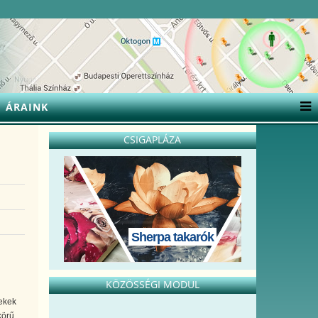
ÁRAINK
CSIGAPLÁZA
Sherpa takarók
KÖZÖSSÉGI MODUL
ekek
körű