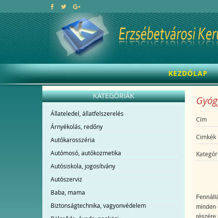
KEZDŐLAP
KATEGÓRIÁK
Gyógy
Állateledel, állatfelszerelés
Cím
Árnyékolás, redőny
Cimkék
Autókarosszéria
Autómosó, autókozmetika
Kategór
Autósiskola, jogosítvány
Autószerviz
Baba, mama
Fennállá
Biztonságtechnika, vagyonvédelem
minden 
részére 