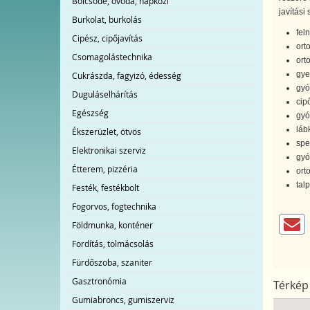
Bölcsőde, óvoda, napközi
javítási 
Burkolat, burkolás
fel
Cipész, cipőjavítás
ort
Csomagolástechnika
ort
gye
Cukrászda, fagyizó, édesség
gyó
Duguláselhárítás
cip
Egészség
gyó
lábk
Ékszerüzlet, ötvös
spe
Elektronikai szerviz
gyó
Étterem, pizzéria
ort
tal
Festék, festékbolt
Fogorvos, fogtechnika
Földmunka, konténer
Fordítás, tolmácsolás
Fürdőszoba, szaniter
Gasztronómia
Térkép
Gumiabroncs, gumiszerviz