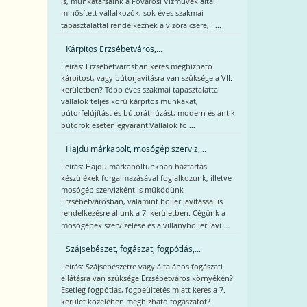
is, munkatársaink a Fővárosi Vízművek által
minősített vállalkozók, sok éves szakmai
...
tapasztalattal rendelkeznek a vízóra csere, i
Kárpitos Erzsébetváros,...
Leírás: Erzsébetvárosban keres megbízható
kárpitost, vagy bútorjavításra van szüksége a VII.
kerületben? Több éves szakmai tapasztalattal
vállalok teljes körű kárpitos munkákat,
bútorfelújítást és bútoráthúzást, modern és antik
...
bútorok esetén egyaránt.Vállalok fo
Hajdu márkabolt, mosógép szerviz,...
Leírás: Hajdu márkaboltunkban háztartási
készülékek forgalmazásával foglalkozunk, illetve
mosógép szervizként is működünk
Erzsébetvárosban, valamint bojler javítással is
rendelkezésre állunk a 7. kerületben. Cégünk a
...
mosógépek szervizelése és a villanybojler javí
Szájsebészet, fogászat, fogpótlás,...
Leírás: Szájsebészetre vagy általános fogászati
ellátásra van szüksége Erzsébetváros környékén?
Esetleg fogpótlás, fogbeültetés miatt keres a 7.
kerület közelében megbízható fogászatot?