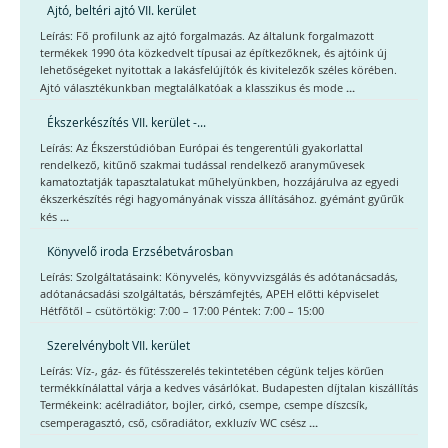
Ajtó, beltéri ajtó VII. kerület
Leírás: Fő profilunk az ajtó forgalmazás. Az általunk forgalmazott
termékek 1990 óta közkedvelt típusai az építkezőknek, és ajtóink új
lehetőségeket nyitottak a lakásfelújítók és kivitelezők széles körében.
...
Ajtó választékunkban megtalálkatóak a klasszikus és mode
Ékszerkészítés VII. kerület -...
Leírás: Az Ékszerstúdióban Európai és tengerentúli gyakorlattal
rendelkező, kitűnő szakmai tudással rendelkező aranyművesek
kamatoztatják tapasztalatukat műhelyünkben, hozzájárulva az egyedi
ékszerkészítés régi hagyományának vissza állításához. gyémánt gyűrűk
...
kés
Könyvelő iroda Erzsébetvárosban
Leírás: Szolgáltatásaink: Könyvelés, könyvvizsgálás és adótanácsadás,
adótanácsadási szolgáltatás, bérszámfejtés, APEH előtti képviselet
Hétfőtől – csütörtökig: 7:00 – 17:00 Péntek: 7:00 – 15:00
Szerelvénybolt VII. kerület
Leírás: Víz-, gáz- és fűtésszerelés tekintetében cégünk teljes körűen
termékkínálattal várja a kedves vásárlókat. Budapesten díjtalan kiszállítás
Termékeink: acélradiátor, bojler, cirkó, csempe, csempe díszcsík,
...
csemperagasztó, cső, csőradiátor, exkluzív WC csész