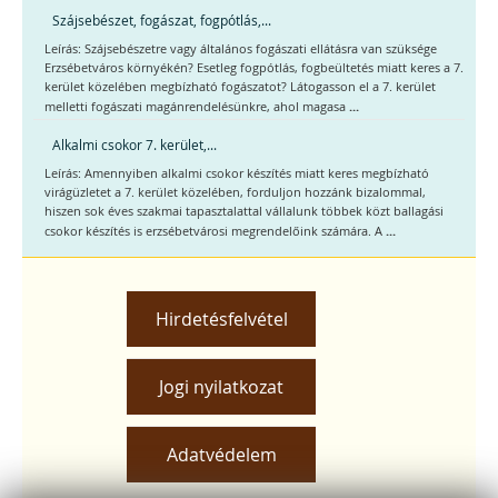
Szájsebészet, fogászat, fogpótlás,...
Leírás: Szájsebészetre vagy általános fogászati ellátásra van szüksége
Erzsébetváros környékén? Esetleg fogpótlás, fogbeültetés miatt keres a 7.
kerület közelében megbízható fogászatot? Látogasson el a 7. kerület
...
melletti fogászati magánrendelésünkre, ahol magasa
Alkalmi csokor 7. kerület,...
Leírás: Amennyiben alkalmi csokor készítés miatt keres megbízható
virágüzletet a 7. kerület közelében, forduljon hozzánk bizalommal,
hiszen sok éves szakmai tapasztalattal vállalunk többek közt ballagási
...
csokor készítés is erzsébetvárosi megrendelőink számára. A
Hirdetésfelvétel
Jogi nyilatkozat
Adatvédelem