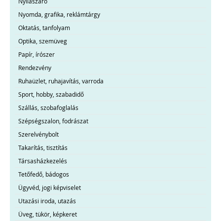
Nyílászáró
Nyomda, grafika, reklámtárgy
Oktatás, tanfolyam
Optika, szemüveg
Papír, írószer
Rendezvény
Ruhaüzlet, ruhajavítás, varroda
Sport, hobby, szabadidő
Szállás, szobafoglalás
Szépségszalon, fodrászat
Szerelvénybolt
Takarítás, tisztítás
Társasházkezelés
Tetőfedő, bádogos
Ügyvéd, jogi képviselet
Utazási iroda, utazás
Üveg, tükör, képkeret