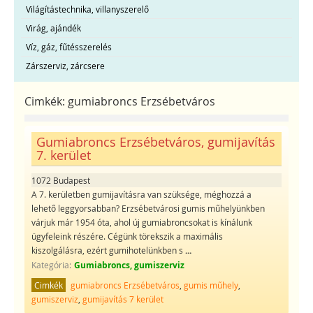
Világítástechnika, villanyszerelő
Virág, ajándék
Víz, gáz, fűtésszerelés
Zárszerviz, zárcsere
Cimkék:
gumiabroncs Erzsébetváros
Gumiabroncs Erzsébetváros, gumijavítás
7. kerület
1072 Budapest
A 7. kerületben gumijavításra van szüksége, méghozzá a
lehető leggyorsabban? Erzsébetvárosi gumis műhelyünkben
várjuk már 1954 óta, ahol új gumiabroncsokat is kínálunk
ügyfeleink részére. Cégünk törekszik a maximális
kiszolgálásra, ezért gumihotelünkben s
...
Kategória:
Gumiabroncs, gumiszerviz
Cimkék
gumiabroncs Erzsébetváros
,
gumis műhely
,
gumiszerviz
,
gumijavítás 7 kerület