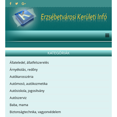
KATEGÓRIÁK
Állateledel, állatfelszerelés
Árnyékolás, redőny
Autókarosszéria
Autómosó, autókozmetika
Autósiskola, jogosítvány
Autószerviz
Baba, mama
Biztonságtechnika, vagyonvédelem