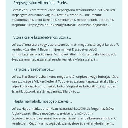
Szépségszalon VII. kerület - Zselé...
Leírás: Várjuk szeretettel Zselé szépségzóna szalonunkban! VII. kerületi
szépségszalonunkban vágunk, festünk, szárítunk, melírozunk,
műkörmözünk, arcot kezelünk, sminkelünk, masszírozunk, barnítunk,
...
szépítünk! Szépségszalonunk szolgáltatásai: Fodrászat, hajhossza
Vízóra csere Erzsébetváros, vízóra...
Leírás: Vízóra csere vagy vízóra szerelés miatt megbízható céget keres a 7.
kerület közelében? Bátran hívjon minket Erzsébetvárosból
is, munkatársaink a Fővárosi Vízművek által minősített vállalkozók, sok
...
éves szakmai tapasztalattal rendelkeznek a vízóra csere, i
Kárpitos Erzsébetváros,...
Leírás: Erzsébetvárosban keres megbízható kárpitost, vagy bútorjavításra
van szüksége a VII. kerületben? Több éves szakmai tapasztalattal vállalok
teljes körű kárpitos munkákat, bútorfelújítást és bútoráthúzást, modern
...
és antik bútorok esetén egyaránt.Vállalok fo
Hajdu márkabolt, mosógép szerviz,...
Leírás: Hajdu márkaboltunkban háztartási készülékek forgalmazásával
foglalkozunk, illetve mosógép szervizként is működünk
Erzsébetvárosban, valamint bojler javítással is rendelkezésre állunk a 7.
...
kerületben. Cégünk a mosógépek szervizelése és a villanybojler javí