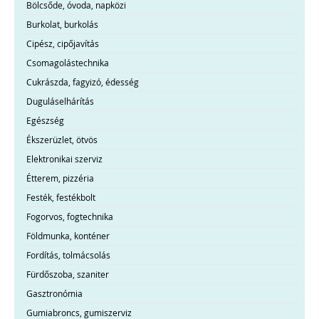
Bölcsőde, óvoda, napközi
Burkolat, burkolás
Cipész, cipőjavítás
Csomagolástechnika
Cukrászda, fagyizó, édesség
Duguláselhárítás
Egészség
Ékszerüzlet, ötvös
Elektronikai szerviz
Étterem, pizzéria
Festék, festékbolt
Fogorvos, fogtechnika
Földmunka, konténer
Fordítás, tolmácsolás
Fürdőszoba, szaniter
Gasztronómia
Gumiabroncs, gumiszerviz