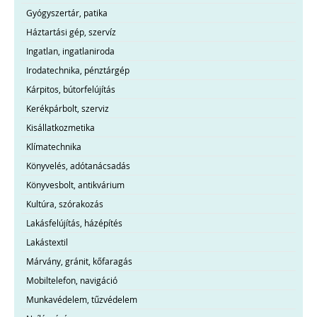
Gyógyszertár, patika
Háztartási gép, szervíz
Ingatlan, ingatlaniroda
Irodatechnika, pénztárgép
Kárpitos, bútorfelújítás
Kerékpárbolt, szerviz
Kisállatkozmetika
Klímatechnika
Könyvelés, adótanácsadás
Könyvesbolt, antikvárium
Kultúra, szórakozás
Lakásfelújítás, házépítés
Lakástextil
Márvány, gránit, kőfaragás
Mobiltelefon, navigáció
Munkavédelem, tűzvédelem