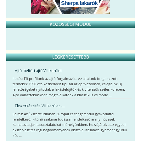
Sherpa takarók
KÖZÖSSÉGI MODUL
LEGKERESETTEBB
Ajtó, beltéri ajtó VII. kerület
Leírás: Fő profilunk az ajtó forgalmazás. Az általunk forgalmazott
termékek 1990 óta közkedvelt típusai az építkezőknek, és ajtóink új
lehetőségeket nyitottak a lakásfelújítók és kivitelezők széles körében.
...
Ajtó választékunkban megtalálkatóak a klasszikus és mode
Ékszerkészítés VII. kerület -...
Leírás: Az Ékszerstúdióban Európai és tengerentúli gyakorlattal
rendelkező, kitűnő szakmai tudással rendelkező aranyművesek
kamatoztatják tapasztalatukat műhelyünkben, hozzájárulva az egyedi
ékszerkészítés régi hagyományának vissza állításához. gyémánt gyűrűk
...
kés