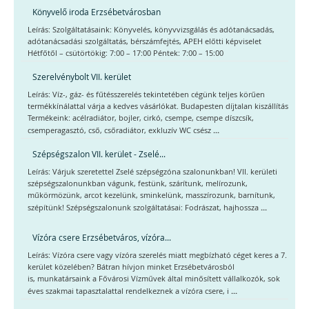
Könyvelő iroda Erzsébetvárosban
Leírás: Szolgáltatásaink: Könyvelés, könyvvizsgálás és adótanácsadás,
adótanácsadási szolgáltatás, bérszámfejtés, APEH előtti képviselet
Hétfőtől – csütörtökig: 7:00 – 17:00 Péntek: 7:00 – 15:00
Szerelvénybolt VII. kerület
Leírás: Víz-, gáz- és fűtésszerelés tekintetében cégünk teljes körűen
termékkínálattal várja a kedves vásárlókat. Budapesten díjtalan kiszállítás
Termékeink: acélradiátor, bojler, cirkó, csempe, csempe díszcsík,
...
csemperagasztó, cső, csőradiátor, exkluzív WC csész
Szépségszalon VII. kerület - Zselé...
Leírás: Várjuk szeretettel Zselé szépségzóna szalonunkban! VII. kerületi
szépségszalonunkban vágunk, festünk, szárítunk, melírozunk,
műkörmözünk, arcot kezelünk, sminkelünk, masszírozunk, barnítunk,
...
szépítünk! Szépségszalonunk szolgáltatásai: Fodrászat, hajhossza
Vízóra csere Erzsébetváros, vízóra...
Leírás: Vízóra csere vagy vízóra szerelés miatt megbízható céget keres a 7.
kerület közelében? Bátran hívjon minket Erzsébetvárosból
is, munkatársaink a Fővárosi Vízművek által minősített vállalkozók, sok
...
éves szakmai tapasztalattal rendelkeznek a vízóra csere, i