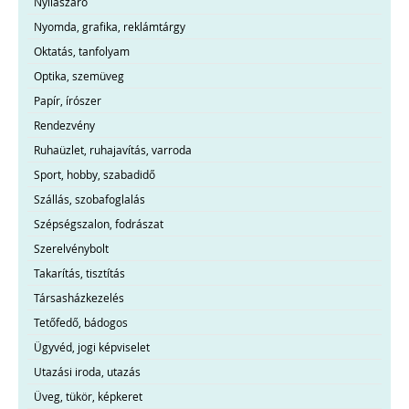
Nyílászáró
Nyomda, grafika, reklámtárgy
Oktatás, tanfolyam
Optika, szemüveg
Papír, írószer
Rendezvény
Ruhaüzlet, ruhajavítás, varroda
Sport, hobby, szabadidő
Szállás, szobafoglalás
Szépségszalon, fodrászat
Szerelvénybolt
Takarítás, tisztítás
Társasházkezelés
Tetőfedő, bádogos
Ügyvéd, jogi képviselet
Utazási iroda, utazás
Üveg, tükör, képkeret