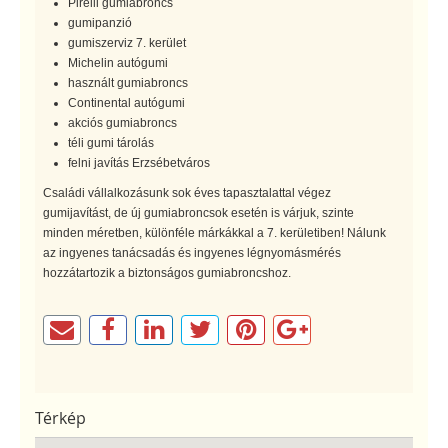
Pirelli gumiabroncs
gumipanzió
gumiszerviz 7. kerület
Michelin autógumi
használt gumiabroncs
Continental autógumi
akciós gumiabroncs
téli gumi tárolás
felni javítás Erzsébetváros
Családi vállalkozásunk sok éves tapasztalattal végez
gumijavítást, de új gumiabroncsok esetén is várjuk, szinte
minden méretben, különféle márkákkal a 7. kerületiben! Nálunk
az ingyenes tanácsadás és ingyenes légnyomásmérés
hozzátartozik a biztonságos gumiabroncshoz.
Térkép