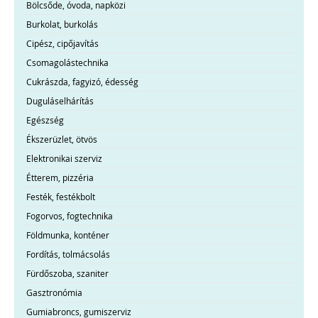
Bölcsőde, óvoda, napközi
Burkolat, burkolás
Cipész, cipőjavítás
Csomagolástechnika
Cukrászda, fagyizó, édesség
Duguláselhárítás
Egészség
Ékszerüzlet, ötvös
Elektronikai szerviz
Étterem, pizzéria
Festék, festékbolt
Fogorvos, fogtechnika
Földmunka, konténer
Fordítás, tolmácsolás
Fürdőszoba, szaniter
Gasztronómia
Gumiabroncs, gumiszerviz