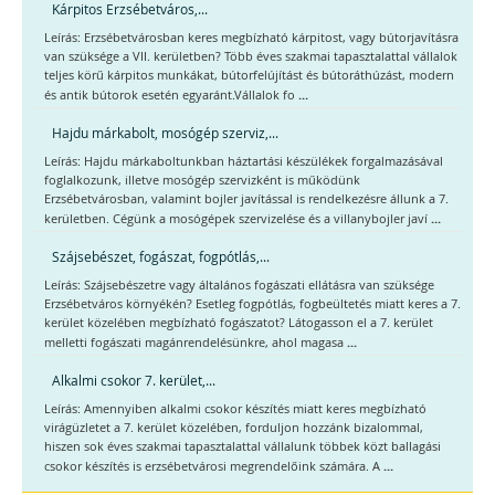
Kárpitos Erzsébetváros,...
Leírás: Erzsébetvárosban keres megbízható kárpitost, vagy bútorjavításra
van szüksége a VII. kerületben? Több éves szakmai tapasztalattal vállalok
teljes körű kárpitos munkákat, bútorfelújítást és bútoráthúzást, modern
...
és antik bútorok esetén egyaránt.Vállalok fo
Hajdu márkabolt, mosógép szerviz,...
Leírás: Hajdu márkaboltunkban háztartási készülékek forgalmazásával
foglalkozunk, illetve mosógép szervizként is működünk
Erzsébetvárosban, valamint bojler javítással is rendelkezésre állunk a 7.
...
kerületben. Cégünk a mosógépek szervizelése és a villanybojler javí
Szájsebészet, fogászat, fogpótlás,...
Leírás: Szájsebészetre vagy általános fogászati ellátásra van szüksége
Erzsébetváros környékén? Esetleg fogpótlás, fogbeültetés miatt keres a 7.
kerület közelében megbízható fogászatot? Látogasson el a 7. kerület
...
melletti fogászati magánrendelésünkre, ahol magasa
Alkalmi csokor 7. kerület,...
Leírás: Amennyiben alkalmi csokor készítés miatt keres megbízható
virágüzletet a 7. kerület közelében, forduljon hozzánk bizalommal,
hiszen sok éves szakmai tapasztalattal vállalunk többek közt ballagási
...
csokor készítés is erzsébetvárosi megrendelőink számára. A