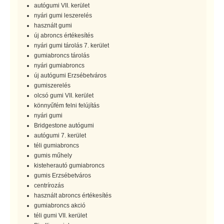
autógumi VII. kerület
nyári gumi leszerelés
használt gumi
új abroncs értékesítés
nyári gumi tárolás 7. kerület
gumiabroncs tárolás
nyári gumiabroncs
új autógumi Erzsébetváros
gumiszerelés
olcsó gumi VII. kerület
könnyűfém felni felújítás
nyári gumi
Bridgestone autógumi
autógumi 7. kerület
téli gumiabroncs
gumis műhely
kisteherautó gumiabroncs
gumis Erzsébetváros
centrírozás
használt abroncs értékesítés
gumiabroncs akció
téli gumi VII. kerület