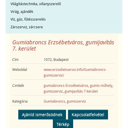
Világítástechnika, villanyszerelő
Virág, ajándék
Víz, gáz, fűtésszerelés
Zárszerviz, zárcsere
Gumiabroncs Erzsébetváros, gumijavítás
7. kerület
Cím
1072, Budapest
Weboldal
www.erzsebetvarosi.info/Gumiabroncs-
gumiszerviz/
Cimkék
gumiabroncs Erzsébetváros
,
gumis műhely
,
gumiszerviz
,
gumijavítás 7 kerület
Kategória
Gumiabroncs, gumiszerviz
Ajánld ismerősödnek
Kapcsolatfelvétel
Térkép