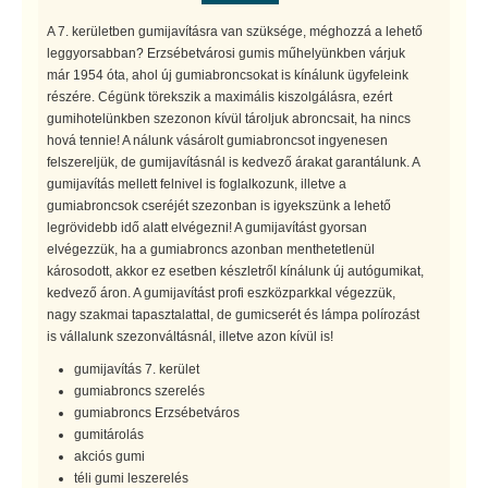
A 7. kerületben gumijavításra van szüksége, méghozzá a lehető
leggyorsabban? Erzsébetvárosi gumis műhelyünkben várjuk
már 1954 óta, ahol új gumiabroncsokat is kínálunk ügyfeleink
részére. Cégünk törekszik a maximális kiszolgálásra, ezért
gumihotelünkben szezonon kívül tároljuk abroncsait, ha nincs
hová tennie! A nálunk vásárolt gumiabroncsot ingyenesen
felszereljük, de gumijavításnál is kedvező árakat garantálunk. A
gumijavítás mellett felnivel is foglalkozunk, illetve a
gumiabroncsok cseréjét szezonban is igyekszünk a lehető
legrövidebb idő alatt elvégezni! A gumijavítást gyorsan
elvégezzük, ha a gumiabroncs azonban menthetetlenül
károsodott, akkor ez esetben készletről kínálunk új autógumikat,
kedvező áron. A gumijavítást profi eszközparkkal végezzük,
nagy szakmai tapasztalattal, de gumicserét és lámpa polírozást
is vállalunk szezonváltásnál, illetve azon kívül is!
gumijavítás 7. kerület
gumiabroncs szerelés
gumiabroncs Erzsébetváros
gumitárolás
akciós gumi
téli gumi leszerelés