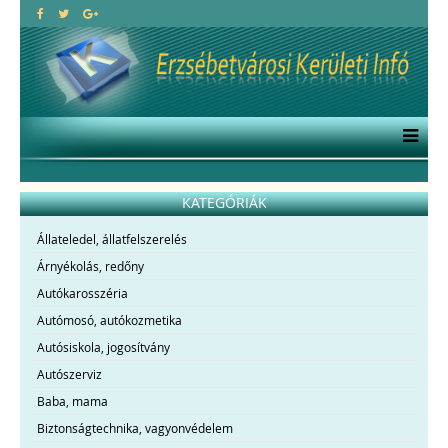
KATEGÓRIÁK
Állateledel, állatfelszerelés
Árnyékolás, redőny
Autókarosszéria
Autómosó, autókozmetika
Autósiskola, jogosítvány
Autószerviz
Baba, mama
Biztonságtechnika, vagyonvédelem