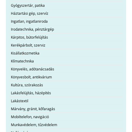
Gyógyszertár, patika
Háztartási gép, szervíz
Ingatlan, ingatlaniroda
Irodatechnika, pénztárgép
Kárpitos, bútorfelújítás
Kerékpárbolt, szerviz
Kisállatkozmetika
Klímatechnika
Könyvelés, adótanácsadás
Könyvesbolt, antikvárium
Kultúra, szórakozás
Lakásfelújítás, házépítés
Lakástextil
Márvány, gránit, kőfaragás
Mobiltelefon, navigáció
Munkavédelem, tűzvédelem