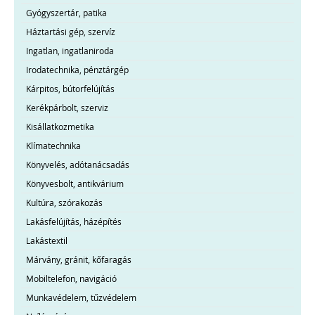
Gyógyszertár, patika
Háztartási gép, szervíz
Ingatlan, ingatlaniroda
Irodatechnika, pénztárgép
Kárpitos, bútorfelújítás
Kerékpárbolt, szerviz
Kisállatkozmetika
Klímatechnika
Könyvelés, adótanácsadás
Könyvesbolt, antikvárium
Kultúra, szórakozás
Lakásfelújítás, házépítés
Lakástextil
Márvány, gránit, kőfaragás
Mobiltelefon, navigáció
Munkavédelem, tűzvédelem