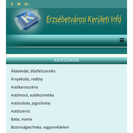
KATEGÓRIÁK
Állateledel, állatfelszerelés
Árnyékolás, redőny
Autókarosszéria
Autómosó, autókozmetika
Autósiskola, jogosítvány
Autószerviz
Baba, mama
Biztonságtechnika, vagyonvédelem