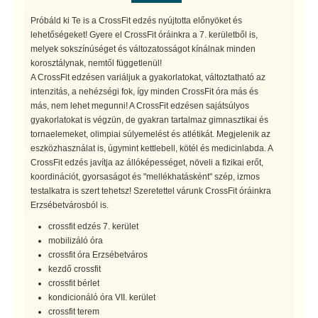
Próbáld ki Te is a CrossFit edzés nyújtotta előnyöket és
lehetőségeket! Gyere el CrossFit óráinkra a 7. kerületből is,
melyek sokszínúséget és változatosságot kínálnak minden
korosztálynak, nemtől függetlenül!
A CrossFit edzésen variáljuk a gyakorlatokat, változtatható az
intenzitás, a nehézségi fok, így minden CrossFit óra más és
más, nem lehet megunni! A CrossFit edzésen sajátsúlyos
gyakorlatokat is végzün, de gyakran tartalmaz gimnasztikai és
tornaelemeket, olimpiai súlyemelést és atlétikát. Megjelenik az
eszközhasználat is, úgymint kettlebell, kötél és medicinlabda. A
CrossFit edzés javítja az állóképességet, növeli a fizikai erőt,
koordinációt, gyorsaságot és "mellékhatásként" szép, izmos
testalkatra is szert tehetsz! Szeretettel várunk CrossFit óráinkra
Erzsébetvárosból is.
crossfit edzés 7. kerület
mobilizáló óra
crossfit óra Erzsébetváros
kezdő crossfit
crossfit bérlet
kondicionáló óra VII. kerület
crossfit terem