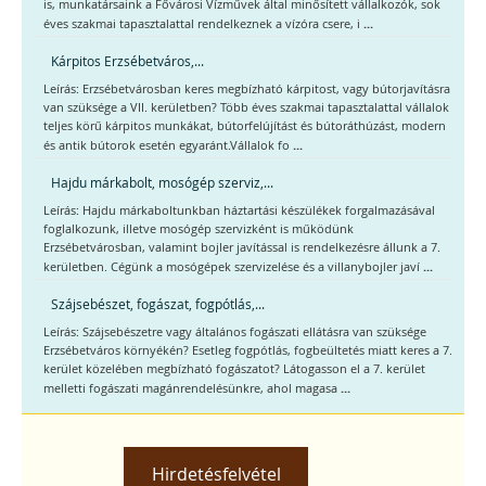
is, munkatársaink a Fővárosi Vízművek által minősített vállalkozók, sok
...
éves szakmai tapasztalattal rendelkeznek a vízóra csere, i
Kárpitos Erzsébetváros,...
Leírás: Erzsébetvárosban keres megbízható kárpitost, vagy bútorjavításra
van szüksége a VII. kerületben? Több éves szakmai tapasztalattal vállalok
teljes körű kárpitos munkákat, bútorfelújítást és bútoráthúzást, modern
...
és antik bútorok esetén egyaránt.Vállalok fo
Hajdu márkabolt, mosógép szerviz,...
Leírás: Hajdu márkaboltunkban háztartási készülékek forgalmazásával
foglalkozunk, illetve mosógép szervizként is működünk
Erzsébetvárosban, valamint bojler javítással is rendelkezésre állunk a 7.
...
kerületben. Cégünk a mosógépek szervizelése és a villanybojler javí
Szájsebészet, fogászat, fogpótlás,...
Leírás: Szájsebészetre vagy általános fogászati ellátásra van szüksége
Erzsébetváros környékén? Esetleg fogpótlás, fogbeültetés miatt keres a 7.
kerület közelében megbízható fogászatot? Látogasson el a 7. kerület
...
melletti fogászati magánrendelésünkre, ahol magasa
Hirdetésfelvétel