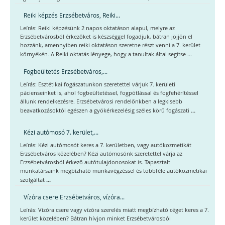
Reiki képzés Erzsébetváros, Reiki...
Leírás: Reiki képzésünk 2 napos oktatáson alapul, melyre az
Erzsébetvárosból érkezőket is készséggel fogadjuk, bátran jöjjön el
hozzánk, amennyiben reiki oktatáson szeretne részt venni a 7. kerület
...
környékén. A Reiki oktatás lényege, hogy a tanultak által segítse
Fogbeültetés Erzsébetváros,...
Leírás: Esztétikai fogászatunkon szeretettel várjuk 7. kerületi
pácienseinket is, ahol fogbeültetéssel, fogpótlással és fogfehérítéssel
állunk rendelkezésre. Erzsébetvárosi rendelőnkben a legkisebb
...
beavatkozásoktól egészen a gyökérkezelésig széles körű fogászati
Kézi autómosó 7. kerület,...
Leírás: Kézi autómosót keres a 7. kerületben, vagy autókozmetikát
Erzsébetváros közelében? Kézi autómosónk szeretettel várja az
Erzsébetvárosból érkező autótulajdonosokat is. Tapasztalt
munkatársaink megbízható munkavégzéssel és többféle autókozmetikai
...
szolgáltat
Vízóra csere Erzsébetváros, vízóra...
Leírás: Vízóra csere vagy vízóra szerelés miatt megbízható céget keres a 7.
kerület közelében? Bátran hívjon minket Erzsébetvárosból