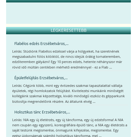
LEGKERESETTEBB
Flabélos edzés Erzsébetváros,...
Leírás: Stúdiónk Flabélos edzéssel várja a hölgyeket, ha szeretnének
megszabadulni fölös kilóiktól, de nincs idejük órákig tornateremben,
edzőteremben gályázni! Egy 10 perces edzés, hetente néhányszor már
...
rövid idő múltán centikben mérhető eredménnyel - ez a Flab
Épületfelújítás Erzsébetváros,...
Leírás: Cégünk több, mint egy évtizedes szakmai tapasztalattal vállalja
épületek, régi homlokzatok felújítást. Kivitelezési munkáink minőségét
kollégáink szakmai képzettsége, kiváló minőségű eszköz és gépparkunk
...
biztosítja megrendelőink részére. Az általunk elvég
Holisztikus tánc Erzsébetváros,...
Leírás: NIA egy új életérzés, egy új táncforma, egy új edzésforma! A NIA
nem csupán egy egyszerű, koreográfiára épülő tánc, a NIA egy életérzés a
saját testünk megismerése, önmagunk kifejezése, megismerése. Egy
...
egész újdonságnak számító holisztikus táncforma, mel