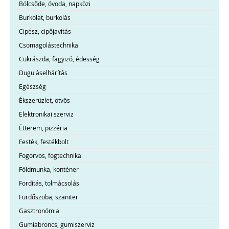
Bölcsőde, óvoda, napközi
Burkolat, burkolás
Cipész, cipőjavítás
Csomagolástechnika
Cukrászda, fagyizó, édesség
Duguláselhárítás
Egészség
Ékszerüzlet, ötvös
Elektronikai szerviz
Étterem, pizzéria
Festék, festékbolt
Fogorvos, fogtechnika
Földmunka, konténer
Fordítás, tolmácsolás
Fürdőszoba, szaniter
Gasztronómia
Gumiabroncs, gumiszerviz