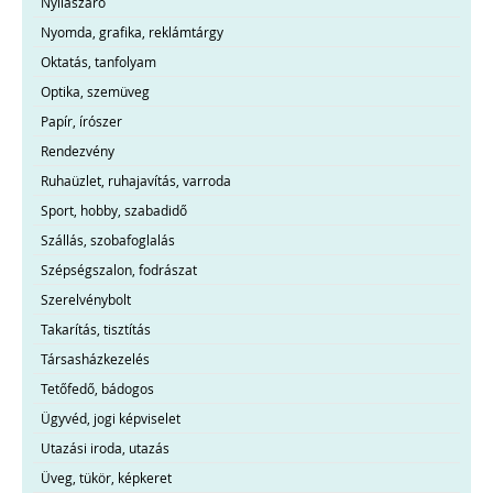
Nyílászáró
Nyomda, grafika, reklámtárgy
Oktatás, tanfolyam
Optika, szemüveg
Papír, írószer
Rendezvény
Ruhaüzlet, ruhajavítás, varroda
Sport, hobby, szabadidő
Szállás, szobafoglalás
Szépségszalon, fodrászat
Szerelvénybolt
Takarítás, tisztítás
Társasházkezelés
Tetőfedő, bádogos
Ügyvéd, jogi képviselet
Utazási iroda, utazás
Üveg, tükör, képkeret