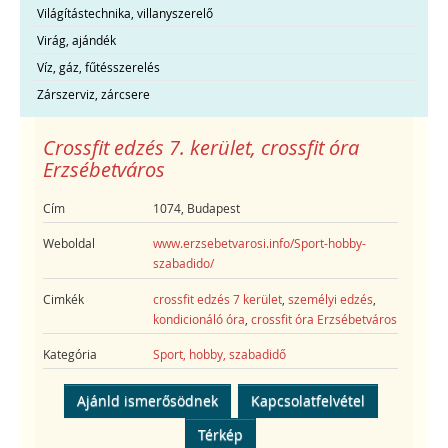
Világítástechnika, villanyszerelő
Virág, ajándék
Víz, gáz, fűtésszerelés
Zárszerviz, zárcsere
Crossfit edzés 7. kerület, crossfit óra
Erzsébetváros
Cím
1074, Budapest
Weboldal
www.erzsebetvarosi.info/Sport-hobby-
szabadido/
Cimkék
crossfit edzés 7 kerület
,
személyi edzés
,
kondicionáló óra
,
crossfit óra Erzsébetváros
Kategória
Sport, hobby, szabadidő
Ajánld ismerősödnek
Kapcsolatfelvétel
Térkép