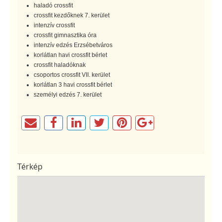
haladó crossfit
crossfit kezdőknek 7. kerület
intenzív crossfit
crossfit gimnasztika óra
intenzív edzés Erzsébetváros
korlátlan havi crossfit bérlet
crossfit haladóknak
csoportos crossfit VII. kerület
korlátlan 3 havi crossfit bérlet
személyi edzés 7. kerület
Térkép