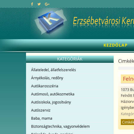
KEZDŐLAP
KATEGÓRIÁK
Cimkék
Állateledel, állatfelszerelés
Feln
Árnyékolás, redőny
Autókarosszéria
1073 B
Autómosó, autókozmetika
Felnőtt 
Háziorv
Autósiskola, jogosítvány
igénybe
Autószerviz
Kategór
Baba, mama
Cimké
Biztonságtechnika, vagyonvédelem