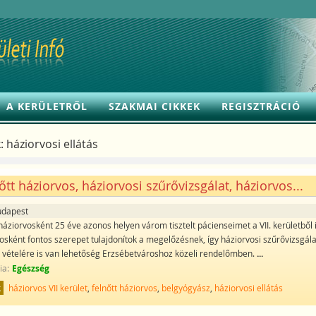
A KERÜLETRŐL
SZAKMAI CIKKEK
REGISZTRÁCIÓ
:
háziorvosi ellátás
őtt háziorvos, háziorvosi szűrővizsgálat, háziorvos...
udapest
háziorvosként 25 éve azonos helyen várom tisztelt pácienseimet a VII. kerületből i
osként fontos szerepet tulajdonítok a megelőzésnek, így háziorvosi szűrővizsgál
 vételére is van lehetőség Erzsébetvároshoz közeli rendelőmben.
...
ia:
Egészség
k
háziorvos VII kerület
,
felnőtt háziorvos
,
belgyógyász
,
háziorvosi ellátás