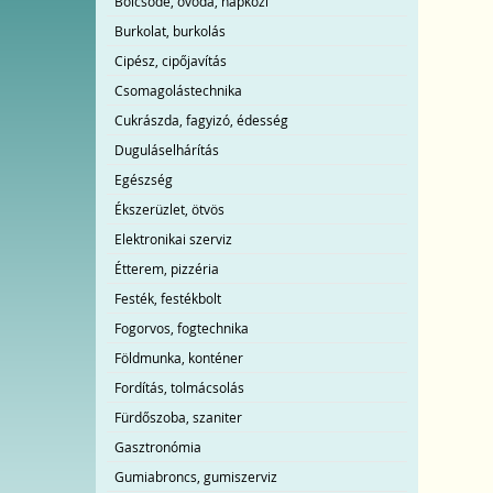
Bölcsőde, óvoda, napközi
Burkolat, burkolás
Cipész, cipőjavítás
Csomagolástechnika
Cukrászda, fagyizó, édesség
Duguláselhárítás
Egészség
Ékszerüzlet, ötvös
Elektronikai szerviz
Étterem, pizzéria
Festék, festékbolt
Fogorvos, fogtechnika
Földmunka, konténer
Fordítás, tolmácsolás
Fürdőszoba, szaniter
Gasztronómia
Gumiabroncs, gumiszerviz