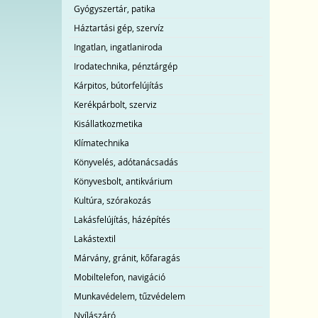
Gyógyszertár, patika
Háztartási gép, szervíz
Ingatlan, ingatlaniroda
Irodatechnika, pénztárgép
Kárpitos, bútorfelújítás
Kerékpárbolt, szerviz
Kisállatkozmetika
Klímatechnika
Könyvelés, adótanácsadás
Könyvesbolt, antikvárium
Kultúra, szórakozás
Lakásfelújítás, házépítés
Lakástextil
Márvány, gránit, kőfaragás
Mobiltelefon, navigáció
Munkavédelem, tűzvédelem
Nyílászáró