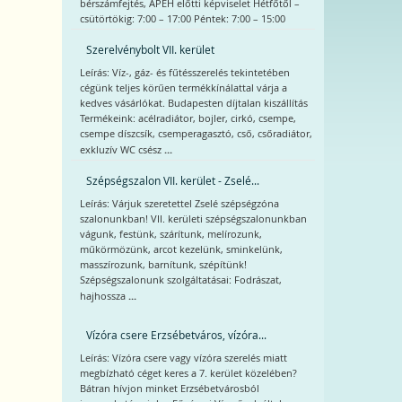
bérszámfejtés, APEH előtti képviselet Hétfőtől –
csütörtökig: 7:00 – 17:00 Péntek: 7:00 – 15:00
Szerelvénybolt VII. kerület
Leírás: Víz-, gáz- és fűtésszerelés tekintetében
cégünk teljes körűen termékkínálattal várja a
kedves vásárlókat. Budapesten díjtalan kiszállítás
Termékeink: acélradiátor, bojler, cirkó, csempe,
csempe díszcsík, csemperagasztó, cső, csőradiátor,
...
exkluzív WC csész
Szépségszalon VII. kerület - Zselé...
Leírás: Várjuk szeretettel Zselé szépségzóna
szalonunkban! VII. kerületi szépségszalonunkban
vágunk, festünk, szárítunk, melírozunk,
műkörmözünk, arcot kezelünk, sminkelünk,
masszírozunk, barnítunk, szépítünk!
Szépségszalonunk szolgáltatásai: Fodrászat,
...
hajhossza
Vízóra csere Erzsébetváros, vízóra...
Leírás: Vízóra csere vagy vízóra szerelés miatt
megbízható céget keres a 7. kerület közelében?
Bátran hívjon minket Erzsébetvárosból