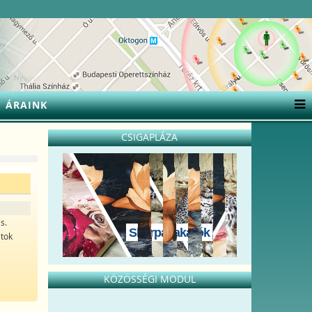
ÁRAINK
CSIGAPLÁZA
s.
Sherpa takarók
atok
KÖZÖSSÉGI MODUL