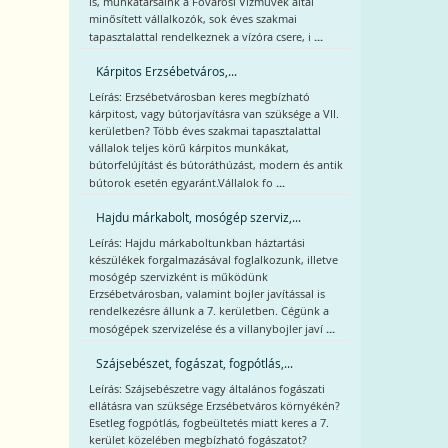
is, munkatársaink a Fővárosi Vízművek által
minősített vállalkozók, sok éves szakmai
...
tapasztalattal rendelkeznek a vízóra csere, i
Kárpitos Erzsébetváros,...
Leírás: Erzsébetvárosban keres megbízható
kárpitost, vagy bútorjavításra van szüksége a VII.
kerületben? Több éves szakmai tapasztalattal
vállalok teljes körű kárpitos munkákat,
bútorfelújítást és bútoráthúzást, modern és antik
...
bútorok esetén egyaránt.Vállalok fo
Hajdu márkabolt, mosógép szerviz,...
Leírás: Hajdu márkaboltunkban háztartási
készülékek forgalmazásával foglalkozunk, illetve
mosógép szervizként is működünk
Erzsébetvárosban, valamint bojler javítással is
rendelkezésre állunk a 7. kerületben. Cégünk a
...
mosógépek szervizelése és a villanybojler javí
Szájsebészet, fogászat, fogpótlás,...
Leírás: Szájsebészetre vagy általános fogászati
ellátásra van szüksége Erzsébetváros környékén?
Esetleg fogpótlás, fogbeültetés miatt keres a 7.
kerület közelében megbízható fogászatot?