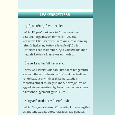
LEGKERESETTEBB
Ajtó, beltéri ajtó VII. kerület
Leírás: Fő profilunk az ajtó forgalmazás. Az
általunk forgalmazott termékek 1990 óta
közkedvelt típusai az építkezőknek, és ajtóink új
lehetőségeket nyitottak a lakásfelújítók és
kivitelezők széles körében. Ajtó választékunkban
...
megtalálkatóak a klasszikus és mode
Ékszerkészítés VII. kerület -...
Leírás: Az Ékszerstúdióban Európai és tengerentúli
gyakorlattal rendelkező, kitűnő szakmai tudással
rendelkező aranyművesek kamatoztatják
tapasztalatukat műhelyünkben, hozzájárulva az
egyedi ékszerkészítés régi hagyományának vissza
...
állításához. gyémánt gyűrűk kés
Könyvelő iroda Erzsébetvárosban
Leírás: Szolgáltatásaink: Könyvelés, könyvvizsgálás
és adótanácsadás, adótanácsadási szolgáltatás,