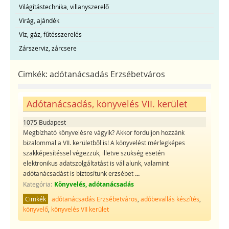
Világítástechnika, villanyszerelő
Virág, ajándék
Víz, gáz, fűtésszerelés
Zárszerviz, zárcsere
Cimkék:
adótanácsadás Erzsébetváros
Adótanácsadás, könyvelés VII. kerület
1075 Budapest
Megbízható könyvelésre vágyik? Akkor forduljon hozzánk
bizalommal a VII. kerületből is! A könyvelést mérlegképes
szakképesítéssel végezzük, illetve szükség esetén
elektronikus adatszolgáltatást is vállalunk, valamint
adótanácsadást is biztosítunk erzsébet
...
Kategória:
Könyvelés, adótanácsadás
Cimkék
adótanácsadás Erzsébetváros
,
adóbevallás készítés
,
könyvelő
,
könyvelés VII kerület