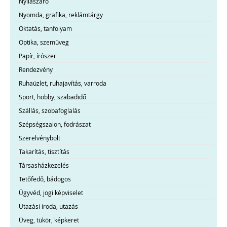
Nyílászáró
Nyomda, grafika, reklámtárgy
Oktatás, tanfolyam
Optika, szemüveg
Papír, írószer
Rendezvény
Ruhaüzlet, ruhajavítás, varroda
Sport, hobby, szabadidő
Szállás, szobafoglalás
Szépségszalon, fodrászat
Szerelvénybolt
Takarítás, tisztítás
Társasházkezelés
Tetőfedő, bádogos
Ügyvéd, jogi képviselet
Utazási iroda, utazás
Üveg, tükör, képkeret