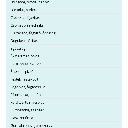
Bölcsőde, óvoda, napközi
Burkolat, burkolás
Cipész, cipőjavítás
Csomagolástechnika
Cukrászda, fagyizó, édesség
Duguláselhárítás
Egészség
Ékszerüzlet, ötvös
Elektronikai szerviz
Étterem, pizzéria
Festék, festékbolt
Fogorvos, fogtechnika
Földmunka, konténer
Fordítás, tolmácsolás
Fürdőszoba, szaniter
Gasztronómia
Gumiabroncs, gumiszerviz