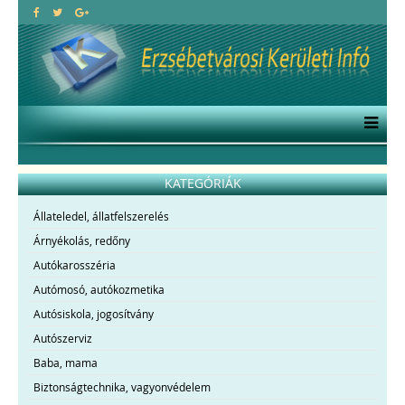
KATEGÓRIÁK
Állateledel, állatfelszerelés
Árnyékolás, redőny
Autókarosszéria
Autómosó, autókozmetika
Autósiskola, jogosítvány
Autószerviz
Baba, mama
Biztonságtechnika, vagyonvédelem