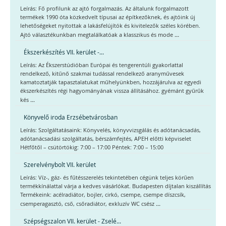
Leírás: Fő profilunk az ajtó forgalmazás. Az általunk forgalmazott
termékek 1990 óta közkedvelt típusai az építkezőknek, és ajtóink új
lehetőségeket nyitottak a lakásfelújítók és kivitelezők széles körében.
...
Ajtó választékunkban megtalálkatóak a klasszikus és mode
Ékszerkészítés VII. kerület -...
Leírás: Az Ékszerstúdióban Európai és tengerentúli gyakorlattal
rendelkező, kitűnő szakmai tudással rendelkező aranyművesek
kamatoztatják tapasztalatukat műhelyünkben, hozzájárulva az egyedi
ékszerkészítés régi hagyományának vissza állításához. gyémánt gyűrűk
...
kés
Könyvelő iroda Erzsébetvárosban
Leírás: Szolgáltatásaink: Könyvelés, könyvvizsgálás és adótanácsadás,
adótanácsadási szolgáltatás, bérszámfejtés, APEH előtti képviselet
Hétfőtől – csütörtökig: 7:00 – 17:00 Péntek: 7:00 – 15:00
Szerelvénybolt VII. kerület
Leírás: Víz-, gáz- és fűtésszerelés tekintetében cégünk teljes körűen
termékkínálattal várja a kedves vásárlókat. Budapesten díjtalan kiszállítás
Termékeink: acélradiátor, bojler, cirkó, csempe, csempe díszcsík,
...
csemperagasztó, cső, csőradiátor, exkluzív WC csész
Szépségszalon VII. kerület - Zselé...