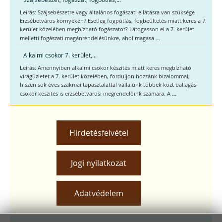
Leírás: Szájsebészetre vagy általános fogászati ellátásra van szüksége
Erzsébetváros környékén? Esetleg fogpótlás, fogbeültetés miatt keres a 7.
kerület közelében megbízható fogászatot? Látogasson el a 7. kerület
...
melletti fogászati magánrendelésünkre, ahol magasa
Alkalmi csokor 7. kerület,...
Leírás: Amennyiben alkalmi csokor készítés miatt keres megbízható
virágüzletet a 7. kerület közelében, forduljon hozzánk bizalommal,
hiszen sok éves szakmai tapasztalattal vállalunk többek közt ballagási
...
csokor készítés is erzsébetvárosi megrendelőink számára. A
Hirdetésfelvétel
Jogi nyilatkozat
Adatvédelem