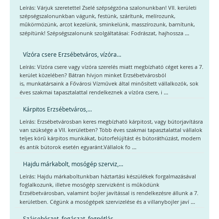
Leírás: Várjuk szeretettel Zselé szépségzóna szalonunkban! VII. kerületi
szépségszalonunkban vágunk, festünk, szárítunk, melírozunk,
műkörmözünk, arcot kezelünk, sminkelünk, masszírozunk, barnítunk,
...
szépítünk! Szépségszalonunk szolgáltatásai: Fodrászat, hajhossza
Vízóra csere Erzsébetváros, vízóra...
Leírás: Vízóra csere vagy vízóra szerelés miatt megbízható céget keres a 7.
kerület közelében? Bátran hívjon minket Erzsébetvárosból
is, munkatársaink a Fővárosi Vízművek által minősített vállalkozók, sok
...
éves szakmai tapasztalattal rendelkeznek a vízóra csere, i
Kárpitos Erzsébetváros,...
Leírás: Erzsébetvárosban keres megbízható kárpitost, vagy bútorjavításra
van szüksége a VII. kerületben? Több éves szakmai tapasztalattal vállalok
teljes körű kárpitos munkákat, bútorfelújítást és bútoráthúzást, modern
...
és antik bútorok esetén egyaránt.Vállalok fo
Hajdu márkabolt, mosógép szerviz,...
Leírás: Hajdu márkaboltunkban háztartási készülékek forgalmazásával
foglalkozunk, illetve mosógép szervizként is működünk
Erzsébetvárosban, valamint bojler javítással is rendelkezésre állunk a 7.
...
kerületben. Cégünk a mosógépek szervizelése és a villanybojler javí
Szájsebészet, fogászat, fogpótlás,...