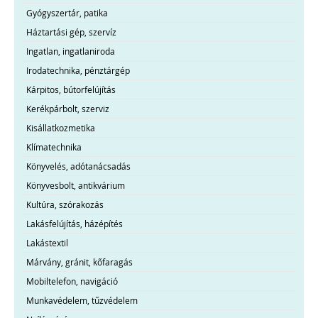
Gyógyszertár, patika
Háztartási gép, szervíz
Ingatlan, ingatlaniroda
Irodatechnika, pénztárgép
Kárpitos, bútorfelújítás
Kerékpárbolt, szerviz
Kisállatkozmetika
Klímatechnika
Könyvelés, adótanácsadás
Könyvesbolt, antikvárium
Kultúra, szórakozás
Lakásfelújítás, házépítés
Lakástextil
Márvány, gránit, kőfaragás
Mobiltelefon, navigáció
Munkavédelem, tűzvédelem