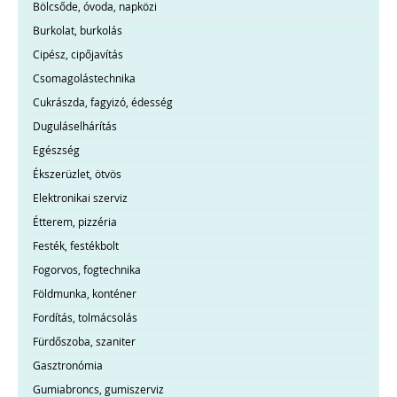
Bölcsőde, óvoda, napközi
Burkolat, burkolás
Cipész, cipőjavítás
Csomagolástechnika
Cukrászda, fagyizó, édesség
Duguláselhárítás
Egészség
Ékszerüzlet, ötvös
Elektronikai szerviz
Étterem, pizzéria
Festék, festékbolt
Fogorvos, fogtechnika
Földmunka, konténer
Fordítás, tolmácsolás
Fürdőszoba, szaniter
Gasztronómia
Gumiabroncs, gumiszerviz