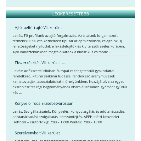
LEGKERESETTEBB
Ajtó, beltéri ajtó VII. kerület
Leírás: Fő profilunk az ajtó forgalmazás. Az általunk forgalmazott
termékek 1990 óta közkedvelt típusai az építkezőknek, és ajtóink új
lehetőségeket nyitottak a lakásfelújítók és kivitelezők széles körében.
...
Ajtó választékunkban megtalálkatóak a klasszikus és mode
Ékszerkészítés VII. kerület -...
Leírás: Az Ékszerstúdióban Európai és tengerentúli gyakorlattal
rendelkező, kitűnő szakmai tudással rendelkező aranyművesek
kamatoztatják tapasztalatukat műhelyünkben, hozzájárulva az egyedi
ékszerkészítés régi hagyományának vissza állításához. gyémánt gyűrűk
...
kés
Könyvelő iroda Erzsébetvárosban
Leírás: Szolgáltatásaink: Könyvelés, könyvvizsgálás és adótanácsadás,
adótanácsadási szolgáltatás, bérszámfejtés, APEH előtti képviselet
Hétfőtől – csütörtökig: 7:00 – 17:00 Péntek: 7:00 – 15:00
Szerelvénybolt VII. kerület
Leírás: Víz-, gáz- és fűtésszerelés tekintetében cégünk teljes körűen