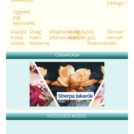
bádogos
Ügyvéd,
jogi
képviselet
Utazási
Üveg,
Világítástechnika,
Virág,
Víz,
Zárszerviz,
iroda,
tükör,
villanyszerelő
ajándék
gáz,
zárcsere
utazás
képkeret
fűtésszerelés
CSIGAPLÁZA
Sherpa takarók
KÖZÖSSÉGI MODUL