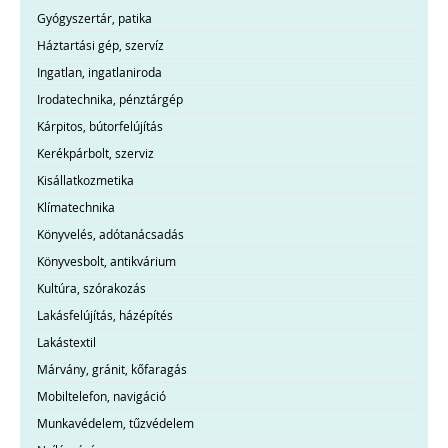
Gyógyszertár, patika
Háztartási gép, szervíz
Ingatlan, ingatlaniroda
Irodatechnika, pénztárgép
Kárpitos, bútorfelújítás
Kerékpárbolt, szerviz
Kisállatkozmetika
Klímatechnika
Könyvelés, adótanácsadás
Könyvesbolt, antikvárium
Kultúra, szórakozás
Lakásfelújítás, házépítés
Lakástextil
Márvány, gránit, kőfaragás
Mobiltelefon, navigáció
Munkavédelem, tűzvédelem