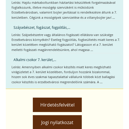
Leírás: Hajdu márkaboltunkban háztartási készülékek forgalmazásával
foglalkozunk, illetve mosógép szervizként is működünk
Erzsébetvárosban, valamint bojler javítással is rendelkezésre állunk a 7.
...
kerületben. Cégünk a mosógépek szervizelése és a villanybojler javí
Szájsebészet, fogászat, fogpótlás,...
Leírás: Szájsebészetre vagy általános fogászati ellátásra van szüksége
Erzsébetváros környékén? Esetleg fogpótlás, fogbeültetés miatt keres a 7.
kerület közelében megbízható fogászatot? Látogasson el a 7. kerület
...
melletti fogászati magánrendelésünkre, ahol magasa
Alkalmi csokor 7. kerület,...
Leírás: Amennyiben alkalmi csokor készítés miatt keres megbízható
virágüzletet a 7. kerület közelében, forduljon hozzánk bizalommal,
hiszen sok éves szakmai tapasztalattal vállalunk többek közt ballagási
...
csokor készítés is erzsébetvárosi megrendelőink számára. A
Hirdetésfelvétel
Jogi nyilatkozat