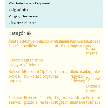
Világítástechnika, villanyszerelő
Virág, ajándék
Víz, gáz, fűtésszerelés
Zárszerviz, zárcsere
Kategóriák
Állateledel,
Árnyékolás,
Autókarosszéria
Autómosó,
Autósiskola,
Autószerviz
állatfelszerelés
redőny
autókozmetika
jogosítvány
Baba,
mama
Biztonságtechnika,
vagyonvédelem
Bölcsőde,
Burkolat,
Cipész,
Csomagolástechnika
Cukrászda,
Duguláselhá
óvoda,
burkolás
cipőjavítás
fagyizó,
Egészség
napközi
édesség
Ékszerüzlet,
ötvös
Elektronikai
Étterem,
Festék,
Fogorvos,
Földmunka,
Fordítás,
szerviz
pizzéria
festékbolt
fogtechnika
konténer
tolmácsolás