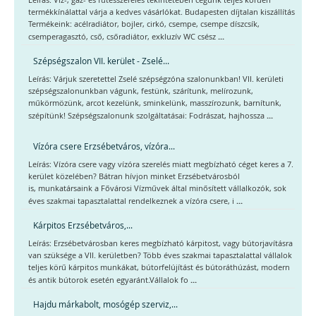
termékkínálattal várja a kedves vásárlókat. Budapesten díjtalan kiszállítás
Termékeink: acélradiátor, bojler, cirkó, csempe, csempe díszcsík,
...
csemperagasztó, cső, csőradiátor, exkluzív WC csész
Szépségszalon VII. kerület - Zselé...
Leírás: Várjuk szeretettel Zselé szépségzóna szalonunkban! VII. kerületi
szépségszalonunkban vágunk, festünk, szárítunk, melírozunk,
műkörmözünk, arcot kezelünk, sminkelünk, masszírozunk, barnítunk,
...
szépítünk! Szépségszalonunk szolgáltatásai: Fodrászat, hajhossza
Vízóra csere Erzsébetváros, vízóra...
Leírás: Vízóra csere vagy vízóra szerelés miatt megbízható céget keres a 7.
kerület közelében? Bátran hívjon minket Erzsébetvárosból
is, munkatársaink a Fővárosi Vízművek által minősített vállalkozók, sok
...
éves szakmai tapasztalattal rendelkeznek a vízóra csere, i
Kárpitos Erzsébetváros,...
Leírás: Erzsébetvárosban keres megbízható kárpitost, vagy bútorjavításra
van szüksége a VII. kerületben? Több éves szakmai tapasztalattal vállalok
teljes körű kárpitos munkákat, bútorfelújítást és bútoráthúzást, modern
...
és antik bútorok esetén egyaránt.Vállalok fo
Hajdu márkabolt, mosógép szerviz,...