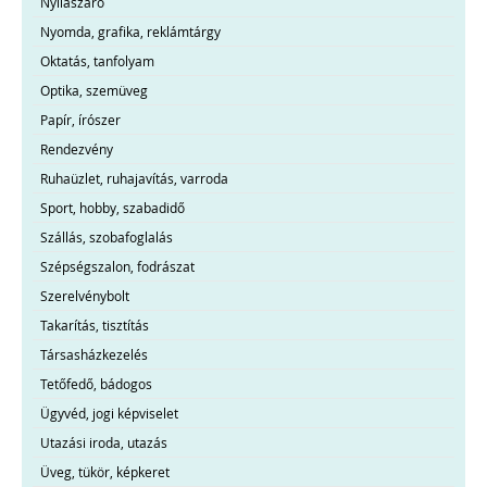
Nyílászáró
Nyomda, grafika, reklámtárgy
Oktatás, tanfolyam
Optika, szemüveg
Papír, írószer
Rendezvény
Ruhaüzlet, ruhajavítás, varroda
Sport, hobby, szabadidő
Szállás, szobafoglalás
Szépségszalon, fodrászat
Szerelvénybolt
Takarítás, tisztítás
Társasházkezelés
Tetőfedő, bádogos
Ügyvéd, jogi képviselet
Utazási iroda, utazás
Üveg, tükör, képkeret