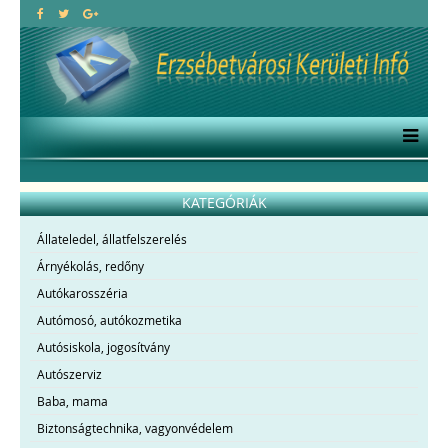
KATEGÓRIÁK
Állateledel, állatfelszerelés
Árnyékolás, redőny
Autókarosszéria
Autómosó, autókozmetika
Autósiskola, jogosítvány
Autószerviz
Baba, mama
Biztonságtechnika, vagyonvédelem