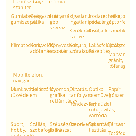
Fürdőszoba,
Gasztronómia
szaniter
Gumiabroncs,
Gyógyszertár,
Háztartási
Ingatlan,
Irodatechnika,
Kárpitos,
gumiszerviz
patika
gép,
ingatlaniroda
pénztárgép
bútorfelújít
szervíz
Kerékpárbolt,
Kisállatkozmetika
szerviz
Klímatechnika
Könyvelés,
Könyvesbolt,
Kultúra,
Lakásfelújítás,
Lakástextil
adótanácsadás
antikvárium
szórakozás
házépítés
Márvány,
gránit,
kőfaragás
Mobiltelefon,
navigáció
Munkavédelem,
Nyílászáró
Nyomda,
Oktatás,
Optika,
Papír,
tűzvédelem
grafika,
tanfolyam
szemüveg
írószer
reklámtárgy
Rendezvény
Ruhaüzlet,
ruhajavítás,
varroda
Sport,
Szállás,
Szépségszalon,
Szerelvénybolt
Takarítás,
Társasházke
hobby,
szobafoglalás
fodrászat
tisztítás
Tetőfedő,
szabadidő