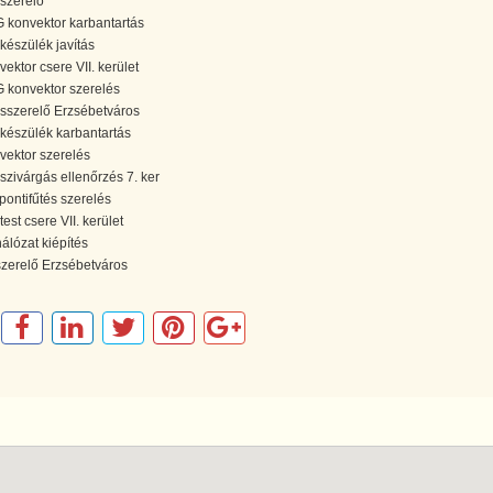
szerelő
 konvektor karbantartás
készülék javítás
vektor csere VII. kerület
 konvektor szerelés
ésszerelő Erzsébetváros
készülék karbantartás
vektor szerelés
szivárgás ellenőrzés 7. ker
pontifűtés szerelés
test csere VII. kerület
hálózat kiépítés
szerelő Erzsébetváros