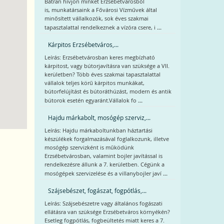
Bátran hívjon minket Erzsébetvárosból
is, munkatársaink a Fővárosi Vízművek által
minősített vállalkozók, sok éves szakmai
...
tapasztalattal rendelkeznek a vízóra csere, i
Kárpitos Erzsébetváros,...
Leírás: Erzsébetvárosban keres megbízható
kárpitost, vagy bútorjavításra van szüksége a VII.
kerületben? Több éves szakmai tapasztalattal
vállalok teljes körű kárpitos munkákat,
bútorfelújítást és bútoráthúzást, modern és antik
...
bútorok esetén egyaránt.Vállalok fo
Hajdu márkabolt, mosógép szerviz,...
Leírás: Hajdu márkaboltunkban háztartási
készülékek forgalmazásával foglalkozunk, illetve
mosógép szervizként is működünk
Erzsébetvárosban, valamint bojler javítással is
rendelkezésre állunk a 7. kerületben. Cégünk a
...
mosógépek szervizelése és a villanybojler javí
Szájsebészet, fogászat, fogpótlás,...
Leírás: Szájsebészetre vagy általános fogászati
ellátásra van szüksége Erzsébetváros környékén?
Esetleg fogpótlás, fogbeültetés miatt keres a 7.