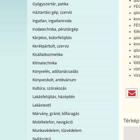
gáz
Gyógyszertár, patika
FÉG
Háztartási gép, szervíz
gáz
kon
Ingatlan, ingatlaniroda
FÉG
Irodatechnika, pénztárgép
fűt
Kárpitos, bútorfelújítás
gáz
kon
Kerékpárbolt, szerviz
gáz
Kisállatkozmetika
köz
Klímatechnika
fűtő
víz
Könyvelés, adótanácsadás
víz
Könyvesbolt, antikvárium
Kultúra, szórakozás
Lakásfelújítás, házépítés
Lakástextil
Márvány, gránit, kőfaragás
Térkép
Mobiltelefon, navigáció
Munkavédelem, tűzvédelem
Nyílászáró