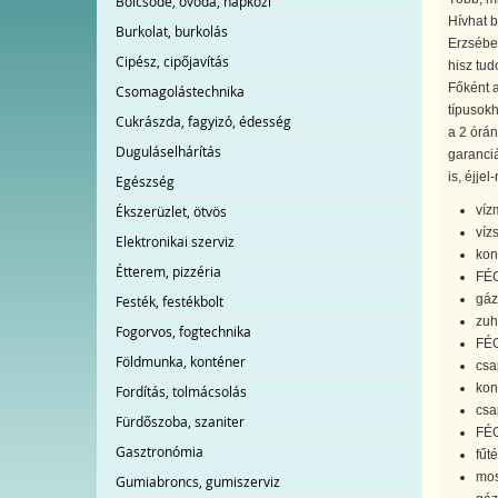
Bölcsőde, óvoda, napközi
Hívhat b
Burkolat, burkolás
Erzsébet
Cipész, cipőjavítás
hisz tud
Főként 
Csomagolástechnika
típusokh
Cukrászda, fagyizó, édesség
a 2 órán
Duguláselhárítás
garanciá
is, éjjel
Egészség
Ékszerüzlet, ötvös
vízm
víz
Elektronikai szerviz
kon
Étterem, pizzéria
FÉG
gáz
Festék, festékbolt
zuh
Fogorvos, fogtechnika
FÉG
Földmunka, konténer
csap
kon
Fordítás, tolmácsolás
csa
Fürdőszoba, szaniter
FÉG
Gasztronómia
fűt
mos
Gumiabroncs, gumiszerviz