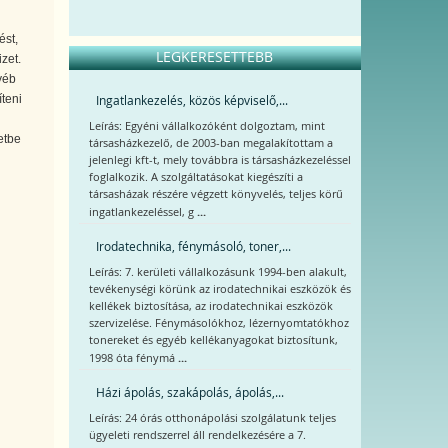
ést,
LEGKERESETTEBB
zet.
yéb
Ingatlankezelés, közös képviselő,...
íteni
Leírás: Egyéni vállalkozóként dolgoztam, mint
etbe
társasházkezelő, de 2003-ban megalakítottam a
jelenlegi kft-t, mely továbbra is társasházkezeléssel
foglalkozik. A szolgáltatásokat kiegészíti a
társasházak részére végzett könyvelés, teljes körű
...
ingatlankezeléssel, g
Irodatechnika, fénymásoló, toner,...
Leírás: 7. kerületi vállalkozásunk 1994-ben alakult,
tevékenységi körünk az irodatechnikai eszközök és
kellékek biztosítása, az irodatechnikai eszközök
szervizelése. Fénymásolókhoz, lézernyomtatókhoz
tonereket és egyéb kellékanyagokat biztosítunk,
...
1998 óta fénymá
Házi ápolás, szakápolás, ápolás,...
Leírás: 24 órás otthonápolási szolgálatunk teljes
ügyeleti rendszerrel áll rendelkezésére a 7.