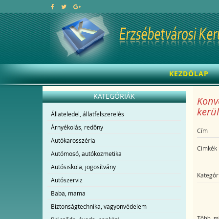
KEZDŐLAP
KATEGÓRIÁK
Konve
kerül
Állateledel, állatfelszerelés
Árnyékolás, redőny
Cím
Autókarosszéria
Cimkék
Autómosó, autókozmetika
Autósiskola, jogosítvány
Kategór
Autószerviz
Baba, mama
Biztonságtechnika, vagyonvédelem
Több, mi