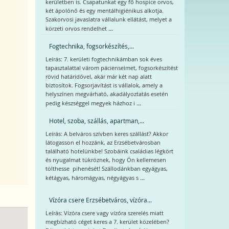
kerületben is. Csapatunkat egy fő hospice orvos,
két ápolónő és egy mentálhigiénikus alkotja.
Szakorvosi javaslatra vállalunk ellátást, melyet a
...
körzeti orvos rendelhet
Fogtechnika, fogsorkészítés,...
Leírás: 7. kerületi fogtechnikámban sok éves
tapasztalattal várom pácienseimet, fogsorkészítést
rövid határidővel, akár már két nap alatt
biztosítok. Fogsorjavítást is vállalok, amely a
helyszínen megvárható, akadályoztatás esetén
...
pedig készséggel megyek házhoz i
Hotel, szoba, szállás, apartman,...
Leírás: A belváros szívben keres szállást? Akkor
látogasson el hozzánk, az Erzsébetvárosban
található hotelünkbe! Szobáink családias légkört
és nyugalmat tükröznek, hogy Ön kellemesen
tölthesse pihenését! Szállodánkban egyágyas,
...
kétágyas, háromágyas, négyágyas s
Vízóra csere Erzsébetváros, vízóra...
Leírás: Vízóra csere vagy vízóra szerelés miatt
megbízható céget keres a 7. kerület közelében?