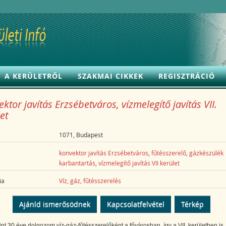
A KERÜLETRŐL
SZAKMAI CIKKEK
REGISZTRÁCIÓ
ktor javítás Erzsébetváros, vízmelegítő javítás VII.
et
1071, Budapest
konvektor javítás Erzsébetváros
,
fűtésszerelő
,
gázkészülék
karbantartás
,
vízmelegítő javítás VII kerület
ia
Víz, gáz, fűtésszerelés
Ajánld ismerősödnek
Kapcsolatfelvétel
Térkép
nt 30 éve dolgozom víz-gáz-fűtésszerelőként a fővárosban, így a VII. kerületben is.