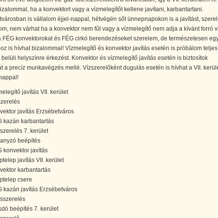
izalommal, ha a konvektort vagy a vízmelegítőt kellene javítani, karbantartani.
városban is vállalom éjjel-nappal, hétvégén sőt ünnepnapokon is a javítást, szerel
om, nem várhat ha a konvektor nem fűt vagy a vízmelegítő nem adja a kívánt forró vi
a FÉG konvektorokat és FÉG cirkó berendezéseket szerelem, de természetesen eg
oz is hívhat bizalommal! Vízmelegítő és konvektor javítás esetén is próbálom teljes
 belüli helyszínre érkezést. Konvektor és vízmelegítő javítás esetén is biztosítok
t a precíz munkavégzés mellé. Vízszerelőként dugulás esetén is hívhat a VII. kerül
-nappal!
elegítő javítás VII. kerület
szerelés
vektor javítás Erzsébetváros
 kazán karbantartás
szerelés 7. kerület
anyzó beépítés
 konvektor javítás
telep javítás VII. kerület
vektor karbantartás
ptelep csere
 kazán javítás Erzsébetváros
ésszerelés
dó beépítés 7. kerület