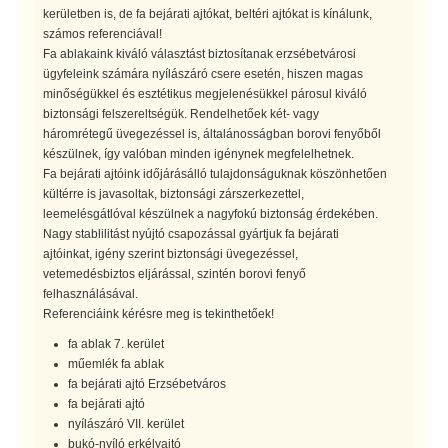
kerületben is, de fa bejárati ajtókat, beltéri ajtókat is kínálunk,
számos referenciával!
Fa ablakaink kiváló választást biztosítanak erzsébetvárosi
ügyfeleink számára nyílászáró csere esetén, hiszen magas
minőségükkel és esztétikus megjelenésükkel párosul kiváló
biztonsági felszereltségük. Rendelhetőek két- vagy
háromrétegű üvegezéssel is, általánosságban borovi fenyőből
készülnek, így valóban minden igénynek megfelelhetnek.
Fa bejárati ajtóink időjárásálló tulajdonságuknak köszönhetően
kültérre is javasoltak, biztonsági zárszerkezettel,
leemelésgátlóval készülnek a nagyfokú biztonság érdekében.
Nagy stablilitást nyújtó csapozással gyártjuk fa bejárati
ajtóinkat, igény szerint biztonsági üvegezéssel,
vetemedésbiztos eljárással, szintén borovi fenyő
felhasználásával.
Referenciáink kérésre meg is tekinthetőek!
fa ablak 7. kerület
műemlék fa ablak
fa bejárati ajtó Erzsébetváros
fa bejárati ajtó
nyílászáró VII. kerület
bukó-nyíló erkélyajtó