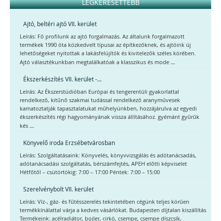
LEGKERESETTEBB
Ajtó, beltéri ajtó VII. kerület
Leírás: Fő profilunk az ajtó forgalmazás. Az általunk forgalmazott
termékek 1990 óta közkedvelt típusai az építkezőknek, és ajtóink új
lehetőségeket nyitottak a lakásfelújítók és kivitelezők széles körében.
...
Ajtó választékunkban megtalálkatóak a klasszikus és mode
Ékszerkészítés VII. kerület -...
Leírás: Az Ékszerstúdióban Európai és tengerentúli gyakorlattal
rendelkező, kitűnő szakmai tudással rendelkező aranyművesek
kamatoztatják tapasztalatukat műhelyünkben, hozzájárulva az egyedi
ékszerkészítés régi hagyományának vissza állításához. gyémánt gyűrűk
...
kés
Könyvelő iroda Erzsébetvárosban
Leírás: Szolgáltatásaink: Könyvelés, könyvvizsgálás és adótanácsadás,
adótanácsadási szolgáltatás, bérszámfejtés, APEH előtti képviselet
Hétfőtől – csütörtökig: 7:00 – 17:00 Péntek: 7:00 – 15:00
Szerelvénybolt VII. kerület
Leírás: Víz-, gáz- és fűtésszerelés tekintetében cégünk teljes körűen
termékkínálattal várja a kedves vásárlókat. Budapesten díjtalan kiszállítás
Termékeink: acélradiátor, bojler, cirkó, csempe, csempe díszcsík,