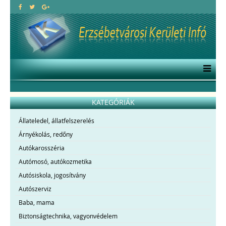
KATEGÓRIÁK
Állateledel, állatfelszerelés
Árnyékolás, redőny
Autókarosszéria
Autómosó, autókozmetika
Autósiskola, jogosítvány
Autószerviz
Baba, mama
Biztonságtechnika, vagyonvédelem