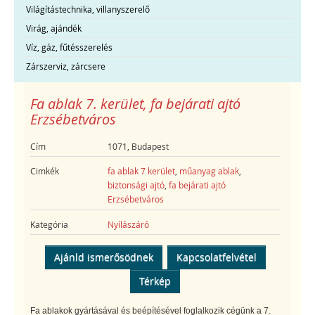
Világítástechnika, villanyszerelő
Virág, ajándék
Víz, gáz, fűtésszerelés
Zárszerviz, zárcsere
Fa ablak 7. kerület, fa bejárati ajtó
Erzsébetváros
Cím
1071, Budapest
Cimkék
fa ablak 7 kerület
,
műanyag ablak
,
biztonsági ajtó
,
fa bejárati ajtó
Erzsébetváros
Kategória
Nyílászáró
Ajánld ismerősödnek
Kapcsolatfelvétel
Térkép
Fa ablakok gyártásával és beépítésével foglalkozik cégünk a 7.