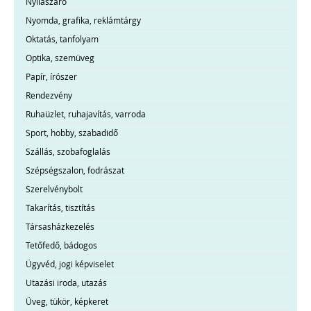
Nyílászáró
Nyomda, grafika, reklámtárgy
Oktatás, tanfolyam
Optika, szemüveg
Papír, írószer
Rendezvény
Ruhaüzlet, ruhajavítás, varroda
Sport, hobby, szabadidő
Szállás, szobafoglalás
Szépségszalon, fodrászat
Szerelvénybolt
Takarítás, tisztítás
Társasházkezelés
Tetőfedő, bádogos
Ügyvéd, jogi képviselet
Utazási iroda, utazás
Üveg, tükör, képkeret