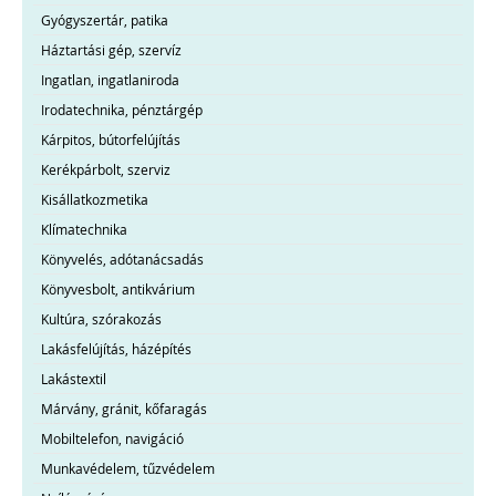
Gyógyszertár, patika
Háztartási gép, szervíz
Ingatlan, ingatlaniroda
Irodatechnika, pénztárgép
Kárpitos, bútorfelújítás
Kerékpárbolt, szerviz
Kisállatkozmetika
Klímatechnika
Könyvelés, adótanácsadás
Könyvesbolt, antikvárium
Kultúra, szórakozás
Lakásfelújítás, házépítés
Lakástextil
Márvány, gránit, kőfaragás
Mobiltelefon, navigáció
Munkavédelem, tűzvédelem