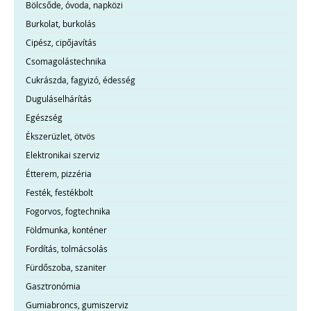
Bölcsőde, óvoda, napközi
Burkolat, burkolás
Cipész, cipőjavítás
Csomagolástechnika
Cukrászda, fagyizó, édesség
Duguláselhárítás
Egészség
Ékszerüzlet, ötvös
Elektronikai szerviz
Étterem, pizzéria
Festék, festékbolt
Fogorvos, fogtechnika
Földmunka, konténer
Fordítás, tolmácsolás
Fürdőszoba, szaniter
Gasztronómia
Gumiabroncs, gumiszerviz