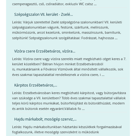
...
csemperagasztó, cső, csőradiátor, exkluzív WC csész
Szépségszalon VII. kerület - Zselé...
Leírás: Várjuk szeretettel Zselé szépségzóna szalonunkban! VII. kerületi
szépségszalonunkban vágunk, festünk, szárítunk, melírozunk,
műkörmözünk, arcot kezelünk, sminkelünk, masszírozunk, barnítunk,
...
szépítünk! Szépségszalonunk szolgáltatásai: Fodrászat, hajhossza
Vízóra csere Erzsébetváros, vízóra...
Leírás: Vízóra csere vagy vízóra szerelés miatt megbízható céget keres a 7.
kerület közelében? Bátran hívjon minket Erzsébetvárosból
is, munkatársaink a Fővárosi Vízművek által minősített vállalkozók, sok
...
éves szakmai tapasztalattal rendelkeznek a vízóra csere, i
Kárpitos Erzsébetváros,...
Leírás: Erzsébetvárosban keres megbízható kárpitost, vagy bútorjavításra
van szüksége a VII. kerületben? Több éves szakmai tapasztalattal vállalok
teljes körű kárpitos munkákat, bútorfelújítást és bútoráthúzást, modern
...
és antik bútorok esetén egyaránt.Vállalok fo
Hajdu márkabolt, mosógép szerviz,...
Leírás: Hajdu márkaboltunkban háztartási készülékek forgalmazásával
foglalkozunk, illetve mosógép szervizként is működünk