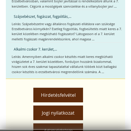
Erzsébetvárosban, valamint bojler javítással is rendelkezésre állunk a 7.
...
kerületben. Cégünk a mosógépek szervizelése és a villanybojler javí
Szájsebészet, fogászat, fogpótlás,...
Leírás: Szájsebészetre vagy általános fogászati ellátásra van szüksége
Erzsébetváros környékén? Esetleg fogpótlás, fogbeültetés miatt keres a 7.
kerület közelében megbízható fogászatot? Látogasson el a 7. kerület
...
melletti fogászati magánrendelésünkre, ahol magasa
Alkalmi csokor 7. kerület,...
Leírás: Amennyiben alkalmi csokor készítés miatt keres megbízható
virágüzletet a 7. kerület közelében, forduljon hozzánk bizalommal,
hiszen sok éves szakmai tapasztalattal vállalunk többek közt ballagási
...
csokor készítés is erzsébetvárosi megrendelőink számára. A
Hirdetésfelvétel
Jogi nyilatkozat
Adatvédelem