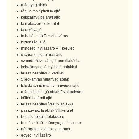
műanyag ablak
régi tokba épített fa ajtó
kétszárnyú bejárati ajtó
fa nyílászáró 7. kerület
fa erkélyajtó
fa beltéri ajtó Erzsébetváros
biztonsági ajtó
minőségi nyílászáró VII. kerület
díszpaneles bejárati ajtó
szamárhátíves fa ajtó panellakásba
kétszárnyú ajtó, nyitható ablakkal
terasz beépítés 7. kerület
5 légkamrás műanyag ablak
tölgyfa színű műanyag üveges ajtó
műemlék jellegű ablak Erzsébetváros
kültéri bejárati ajtó
terasz beépítés íves fix ablakkal
passzívház fa ablak VII. kerület
bontás nélküli ablakcsere
bontás nélküli műanyag ablakcsere
hőszigetelt fa ablak 7. kerület
egyedi nyílászáró