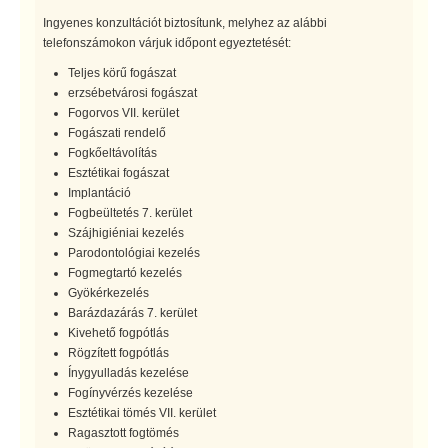
Ingyenes konzultációt biztosítunk, melyhez az alábbi
telefonszámokon várjuk időpont egyeztetését:
Teljes körű fogászat
erzsébetvárosi fogászat
Fogorvos VII. kerület
Fogászati rendelő
Fogkőeltávolítás
Esztétikai fogászat
Implantáció
Fogbeültetés 7. kerület
Szájhigiéniai kezelés
Parodontológiai kezelés
Fogmegtartó kezelés
Gyökérkezelés
Barázdazárás 7. kerület
Kivehető fogpótlás
Rögzített fogpótlás
Ínygyulladás kezelése
Fogínyvérzés kezelése
Esztétikai tömés VII. kerület
Ragasztott fogtömés