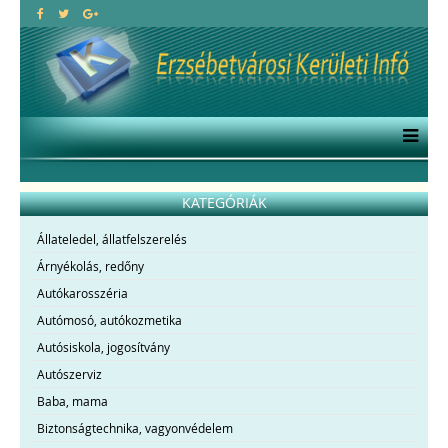
KATEGÓRIÁK
Állateledel, állatfelszerelés
Árnyékolás, redőny
Autókarosszéria
Autómosó, autókozmetika
Autósiskola, jogosítvány
Autószerviz
Baba, mama
Biztonságtechnika, vagyonvédelem