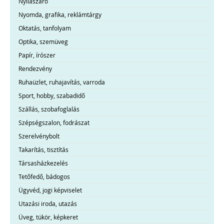
Nyílászáró
Nyomda, grafika, reklámtárgy
Oktatás, tanfolyam
Optika, szemüveg
Papír, írószer
Rendezvény
Ruhaüzlet, ruhajavítás, varroda
Sport, hobby, szabadidő
Szállás, szobafoglalás
Szépségszalon, fodrászat
Szerelvénybolt
Takarítás, tisztítás
Társasházkezelés
Tetőfedő, bádogos
Ügyvéd, jogi képviselet
Utazási iroda, utazás
Üveg, tükör, képkeret