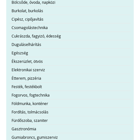
Bölcsőde, óvoda, napközi
Burkolat, burkolás
Cipész, cipőjavítás
Csomagolástechnika
Cukrászda, fagyizó, édesség
Duguláselhárítás
Egészség
Ékszerüzlet, ötvös
Elektronikai szerviz
Étterem, pizzéria
Festék, festékbolt
Fogorvos, fogtechnika
Földmunka, konténer
Fordítás, tolmácsolás
Fürdőszoba, szaniter
Gasztronómia
Gumiabroncs, gumiszerviz