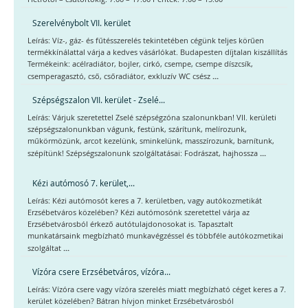
Szerelvénybolt VII. kerület
Leírás: Víz-, gáz- és fűtésszerelés tekintetében cégünk teljes körűen
termékkínálattal várja a kedves vásárlókat. Budapesten díjtalan kiszállítás
Termékeink: acélradiátor, bojler, cirkó, csempe, csempe díszcsík,
...
csemperagasztó, cső, csőradiátor, exkluzív WC csész
Szépségszalon VII. kerület - Zselé...
Leírás: Várjuk szeretettel Zselé szépségzóna szalonunkban! VII. kerületi
szépségszalonunkban vágunk, festünk, szárítunk, melírozunk,
műkörmözünk, arcot kezelünk, sminkelünk, masszírozunk, barnítunk,
...
szépítünk! Szépségszalonunk szolgáltatásai: Fodrászat, hajhossza
Kézi autómosó 7. kerület,...
Leírás: Kézi autómosót keres a 7. kerületben, vagy autókozmetikát
Erzsébetváros közelében? Kézi autómosónk szeretettel várja az
Erzsébetvárosból érkező autótulajdonosokat is. Tapasztalt
munkatársaink megbízható munkavégzéssel és többféle autókozmetikai
...
szolgáltat
Vízóra csere Erzsébetváros, vízóra...
Leírás: Vízóra csere vagy vízóra szerelés miatt megbízható céget keres a 7.
kerület közelében? Bátran hívjon minket Erzsébetvárosból