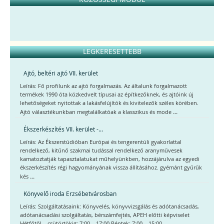
LEGKERESETTEBB
Ajtó, beltéri ajtó VII. kerület
Leírás: Fő profilunk az ajtó forgalmazás. Az általunk forgalmazott
termékek 1990 óta közkedvelt típusai az építkezőknek, és ajtóink új
lehetőségeket nyitottak a lakásfelújítók és kivitelezők széles körében.
...
Ajtó választékunkban megtalálkatóak a klasszikus és mode
Ékszerkészítés VII. kerület -...
Leírás: Az Ékszerstúdióban Európai és tengerentúli gyakorlattal
rendelkező, kitűnő szakmai tudással rendelkező aranyművesek
kamatoztatják tapasztalatukat műhelyünkben, hozzájárulva az egyedi
ékszerkészítés régi hagyományának vissza állításához. gyémánt gyűrűk
...
kés
Könyvelő iroda Erzsébetvárosban
Leírás: Szolgáltatásaink: Könyvelés, könyvvizsgálás és adótanácsadás,
adótanácsadási szolgáltatás, bérszámfejtés, APEH előtti képviselet
Hétfőtől – csütörtökig: 7:00 – 17:00 Péntek: 7:00 – 15:00