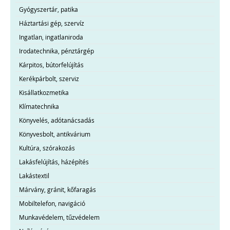
Gyógyszertár, patika
Háztartási gép, szervíz
Ingatlan, ingatlaniroda
Irodatechnika, pénztárgép
Kárpitos, bútorfelújítás
Kerékpárbolt, szerviz
Kisállatkozmetika
Klímatechnika
Könyvelés, adótanácsadás
Könyvesbolt, antikvárium
Kultúra, szórakozás
Lakásfelújítás, házépítés
Lakástextil
Márvány, gránit, kőfaragás
Mobiltelefon, navigáció
Munkavédelem, tűzvédelem